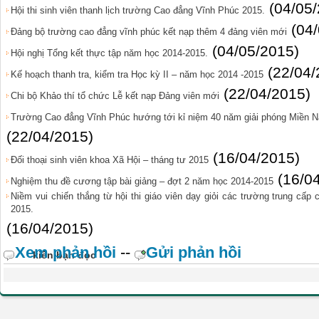
(04/05
Hội thi sinh viên thanh lịch trường Cao đẳng Vĩnh Phúc 2015.
(04
Đảng bộ trường cao đẳng vĩnh phúc kết nạp thêm 4 đảng viên mới
(04/05/2015)
Hội nghị Tổng kết thực tập năm học 2014-2015.
(22/04/
Kế hoạch thanh tra, kiểm tra Học kỳ II – năm học 2014 -2015
(22/04/2015)
Chi bộ Khảo thí tổ chức Lễ kết nạp Đảng viên mới
Trường Cao đẳng Vĩnh Phúc hướng tới kỉ niệm 40 năm giải phóng Miền Na
(22/04/2015)
(16/04/2015)
Đối thoại sinh viên khoa Xã Hội – tháng tư 2015
(16/0
Nghiệm thu đề cương tập bài giảng – đợt 2 năm học 2014-2015
Niềm vui chiến thắng từ hội thi giáo viên dạy giỏi các trường trung cấp
2015.
(16/04/2015)
Xem phản hồi
--
Gửi phản hồi
kiến bạn đọc