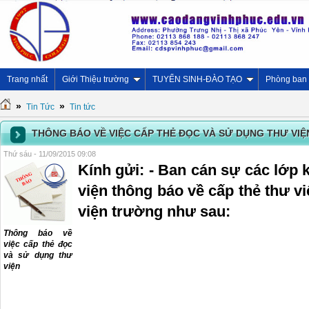
Trang nhất
Giới Thiệu trường
TUYỂN SINH-ĐÀO TẠO
Phòng ban
»
»
Tin Tức
Tin tức
THÔNG BÁO VỀ VIỆC CẤP THẺ ĐỌC VÀ SỬ DỤNG THƯ VIỆ
Thứ sáu - 11/09/2015 09:08
Kính gửi: - Ban cán sự các lớp 
viện thông báo về cấp thẻ thư v
viện trường như sau:
Thông báo về
việc cấp thẻ đọc
và sử dụng thư
viện