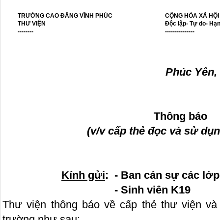
TRƯỜNG CAO ĐẲNG VĨNH PHÚC
CỘNG HÒA XÃ HỘI
THƯ VIỆN
Độc lập- Tự do- Hạ
--------
---------------
Phúc Yên,
Thông báo
(v/v cấp thẻ đọc và sử dụn
Kính gửi
: - Ban cán sự các lớp
- Sinh viên K19
Thư viện thông báo về cấp thẻ thư viện v
trường như sau: