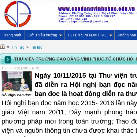
Trang nhất
Giới Thiệu trường
TUYỂN SINH-ĐÀO TẠO
Phòng ban
»
»
Tin Tức
Tin tức
THƯ VIỆN TRƯỜNG CAO ĐẲNG VĨNH PHÚC TỔ CHỨC HỘI 
Thứ tư - 11/11/2015 16:31
Ngày 10/11/2015 tại Thư viện 
đã diễn ra Hội nghị bạn đọc nă
bạn đọc là hoạt động diễn ra th
Hội Nghị bạn đọc
Hội nghị bạn đọc năm học 2015- 2016 lần 
giáo Việt nam 20/11; Đẩy mạnh phong trào
phương pháp mới trong toàn trường; Trao đổ
viện và nguồn thông tin chưa được khai thác t