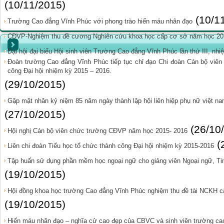
(10/11/2015)
(10/1
Trường Cao đẳng Vĩnh Phúc với phong trào hiến máu nhân đạo
CĐVP-Nghiệm thu đề cương Nghiên cứu khoa học cấp cơ sở năm học 20
Đại hội đại biểu Hội sinh viên Trường Cao đẳng Vĩnh Phúc lần thứ III, nh
Đoàn trường Cao đẳng Vĩnh Phúc tiếp tục chỉ đạo Chi đoàn Cán bộ viên 
công Đại hội nhiệm kỳ 2015 – 2016.
(29/10/2015)
Gặp mặt nhân kỷ niệm 85 năm ngày thành lập hội liên hiệp phụ nữ việt na
(27/10/2015)
(26/10
Hội nghị Cán bộ viên chức trường CĐVP năm học 2015- 2016
(
Liên chi đoàn Tiểu học tổ chức thành công Đại hội nhiệm kỳ 2015-2016
Tập huấn sử dụng phần mềm học ngoại ngữ cho giảng viên Ngoại ngữ, Tin
(19/10/2015)
Hội đồng khoa học trường Cao đẳng Vĩnh Phúc nghiệm thu đề tài NCKH c
(19/10/2015)
Hiến máu nhân đạo – nghĩa cử cao đẹp của CBVC và sinh viên trường ca