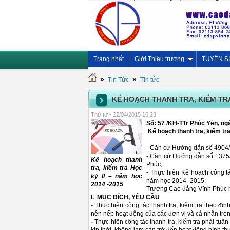
Trang nhất
Giới Thiệu trường
TUYỂN S
»
»
Tin Tức
Tin tức
KẾ HOẠCH THANH TRA, KIỂM TRA 
Thứ tư - 22/04/2015 16:23
Số: 57 /KH-TTr Phúc Yên, ng
Kế hoạch thanh tra, kiểm tr
- Căn cứ Hướng dẫn số 4904/
- Căn cứ Hướng dẫn số 1375
Kế hoạch thanh
Phúc;
tra, kiểm tra Học
- Thực hiện Kế hoạch công t
kỳ II – năm học
năm học 2014- 2015;
2014 -2015
Trường Cao đẳng Vĩnh Phúc hư
I. MỤC ĐÍCH, YÊU CẦU
-
Thực hiện công tác thanh tra, kiểm tra theo địn
nền nếp hoạt động của các đơn vị và cá nhân tro
-
Thực hiện công tác thanh tra, kiểm tra phải tuân