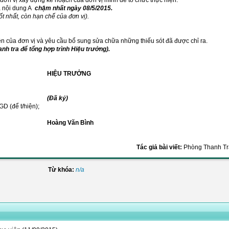
đơn vị xây dựng kế hoạch của đơn vị mình để tổ chức thực hiện.
a nội dung A
chậm nhất ngày 08/5/2015.
ốt nhất, còn hạn chế của đơn vị).
iên của đơn vị và yêu cầu bổ sung sửa chữa những thiếu sót đã được chỉ ra.
nh tra để tổng hợp trình Hiệu trưởng).
HIỆU TRƯỞNG
(Đã ký)
D (để t/hiện);
Hoàng Văn Bình
Tác giả bài viết:
Phòng Thanh Tr
Từ khóa:
n/a