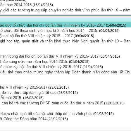
 năm học 2014-2015
(16/04/2015)
ạy giỏi các trường trung cấp chuyên nghiệp tỉnh vĩnh phúc lần thứ IX – năm
o dục tổ chức đại hội chi bộ lần thứ viii nhiệm kỳ 2015- 2017
(14/04/2015)
ổ chức đối thoại sinh viên học kì 2 năm học 2014 – 2015.
(09/04/2015)
ội chi bộ lần thứ VIII nhiệm kỳ 2015 – 2017
(09/04/2015)
 học tập, quán triệt và triển khai thực hiện Nghị quyết lần thứ 10 – Ban
thành công đại hội chi bộ lần thứ VIII nhiệm kỳ 2015- 2017
(06/04/2015)
ổng Thắp sáng ước mơ năm học 2014-2015.
(01/04/2015)
 tổ chức đại hội lần thứ VIII nhiệm kỳ 2015 -2017
(01/04/2015)
 đấu thể thao chào mừng ngày thành lập Đoàn thanh niên cộng sản Hồ Chí
 thứ VIII nhiệm kỳ 2015-2017
(23/03/2015)
đơn vị thực tập đánh giá rất cao
(23/03/2015)
 Ất mùi 2015.
(16/03/2015)
c cán bộ trẻ các trường ĐHSP toàn quốc lần thứ V năm 2015
(12/03/2015)
)
 được nhận quà tết của hội chữ thập đỏ tỉnh vĩnh phúc
(04/03/2015)
ết Công tác Đảng năm 2014
(28/02/2015)