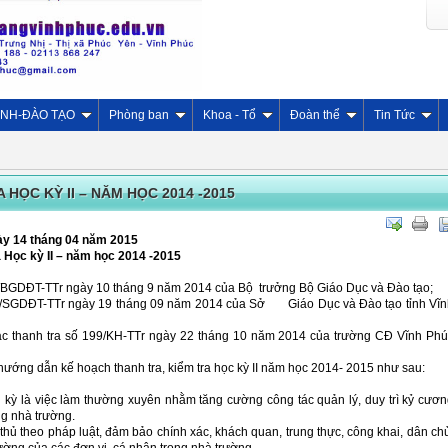
INH-ĐÀO TẠO
Phòng ban
Khoa - Tổ
Đoàn thể
Tin Tức
HỌC KỲ II – NĂM HỌC 2014 -2015
ày 14 tháng 04 năm 2015
a
Học kỳ II – năm học 2014 -2015
BGDĐT-TTr ngày 10 tháng 9 năm 2014 của Bộ trưởng Bộ Giáo Dục và Đào tạo;
/SGDĐT-TTr ngày 19 tháng 09 năm 2014 của Sở Giáo Dục và Đào tạo tỉnh Vĩn
ác thanh tra số 199/KH-TTr ngày 22 tháng 10 năm 2014 của trường CĐ Vĩnh Ph
ớng dẫn kế hoạch thanh tra, kiểm tra học kỳ II năm học 2014- 2015 như sau:
h kỳ là việc làm thường xuyên nhằm tăng cường công tác quản lý, duy trì kỷ cươ
ng nhà trường.
 thủ theo pháp luật, đảm bảo chính xác, khách quan, trung thực, công khai, dân ch