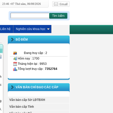
23:46 +07 Thứ năm, 06/08/2026
Liên hệ
Nghiên cứu khoa học
BỘ ĐẾM
Đang truy cập : 2
Hôm nay : 1700
Tháng hiện tại : 9953
Tổng lượt truy cập :
7352764
h
úc
VĂN BẢN CHỈ ĐẠO CÁC CẤP
Văn bản cấp Sở LĐTBXH
ng
Văn bản cấp Tỉnh
ủ,