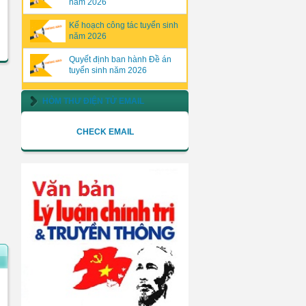
năm 2026
Kế hoạch công tác tuyển sinh
năm 2026
Quyết định ban hành Đề án
tuyển sinh năm 2026
HÒM THƯ ĐIỆN TỬ EMAIL
CHECK EMAIL