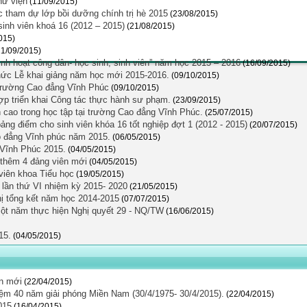
hư viện
(11/09/2015)
 tham dự lớp bồi dưỡng chính trị hè 2015
(23/08/2015)
sinh viên khoá 16 (2012 – 2015)
(21/08/2015)
015)
11/09/2015)
nh hoạt công dân- học sinh, sinh viên” năm học 2015 – 2016
(16/09/2015)
hức Lễ khai giảng năm học mới 2015-2016.
(09/10/2015)
 trường Cao đẳng Vĩnh Phúc
(09/10/2015)
ợp triển khai Công tác thực hành sư phạm.
(23/09/2015)
h cao trong học tập tại trường Cao đẳng Vĩnh Phúc.
(25/07/2015)
ng điểm cho sinh viên khóa 16 tốt nghiệp đợt 1 (2012 - 2015)
(20/07/2015)
o đẳng Vĩnh phúc năm 2015.
(06/05/2015)
g Vĩnh Phúc 2015.
(04/05/2015)
 thêm 4 đảng viên mới
(04/05/2015)
 viên khoa Tiểu học
(19/05/2015)
lần thứ VI nhiệm kỳ 2015- 2020
(21/05/2015)
ị tổng kết năm học 2014-2015
(07/07/2015)
ột năm thực hiện Nghị quyết 29 - NQ/TW
(16/06/2015)
15.
(04/05/2015)
ên mới
(22/04/2015)
ệm 40 năm giải phóng Miền Nam (30/4/1975- 30/4/2015).
(22/04/2015)
015
(16/04/2015)