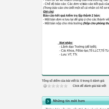
- Trên cơ sở kế hoạch chung của nhà trường, các 
- Chế độ báo cáo: Các đơn vị
b
áo cáo kết quả củ
(Trong báo cáo cho biết một số cá nhân có hồ sơ t
Ghi chú
:
Báo cáo kết quả kiểm tra lập thành 2 bản:
- Một bản đơn vị lưu lại để góp ý cho các thành v
- Một bản nộp cho nhà trường
(Nộp cho phòng tha
Nơi nhận:
- Lãnh đạo Trường (để biết);
- Các Khoa, P.Đào tạo,Tổ LLCT,Tổ TLG
- Lưu: VT, TTr.
Tổng số điểm của bài viết là: 0 trong 0 đánh giá
Click để đánh giá bài viết
Những tin mới hơn