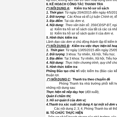
kịp thời, không làm cản trở đến hoạt động bình t
II. KẾ HOẠCH CÔNG TÁC THANH TRA
(*) NỘI DUNG A
:
Kiểm tra hồ sơ sổ sách
1. Thời gian
: Từ ngày 20/4/2015 đến ngày 4/5/201
2. Đối tượng:
Các Khoa và tổ Lý luận Chính trị, t
3. Địa điểm
: Tại các đơn vị.
4. Nội dung:
Theo văn bản s
ố:
356/CĐSP-ĐT, ngà
a)
Kiểm tra hồ sơ sổ sách của tất cả các cá nh
b)
Kiểm tra hồ sơ sổ sách quản lí của đơn vị.
5. Hình thức kiểm tra
:
Lãnh đạo các đơn vị chủ động thành lập tổ kiểm t
(*) NỘI DUNG B
:
Kiểm tra việc thực hiện kế ho
1. Thời gian
: Từ ngày 13/05/2015 đến ngày 25/0
2. Đối tượng
: 3 khoa: Tự nhiên, Xã hội, Tiểu học.
3. Địa điểm
: Tại 3 khoa: Tự nhiên, Xã hội, Tiểu họ
4. Nội dung:
Thực hiện chương trình, quy chế cho đ
5. Hình thức kiểm tra
:
Phòng Đào tạo chủ trì
việc kiểm tra (Báo cáo kế
thuận lợi.
(*) NỘI DUNG C
:
Thanh tra theo chuyê
Phòng Thanh tra nhà trường phối kết hợp vớ
những nội dung sau:
Thực hiện nề nếp dạy học
(đột xuất);
Quản lí chấm thi;
3. Hồ sơ quản lí của đơn vị;
4.Thanh tra xác suất nội dung A tại một số đơn v
Các nội dung 2; 3; 4; Phòng Thanh tra sẽ thông 
III. TỔ CHỨC THỰC HIỆN