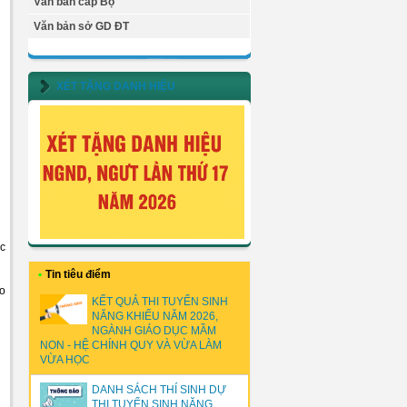
Văn bản cấp Bộ
Văn bản sở GD ĐT
XÉT TẶNG DANH HIỆU
ợc
•
Tin tiêu điểm
o
KẾT QUẢ THI TUYỂN SINH
NĂNG KHIẾU NĂM 2026,
NGÀNH GIÁO DỤC MẦM
NON - HỆ CHÍNH QUY VÀ VỪA LÀM
VỪA HỌC
DANH SÁCH THÍ SINH DỰ
THI TUYỂN SINH NĂNG