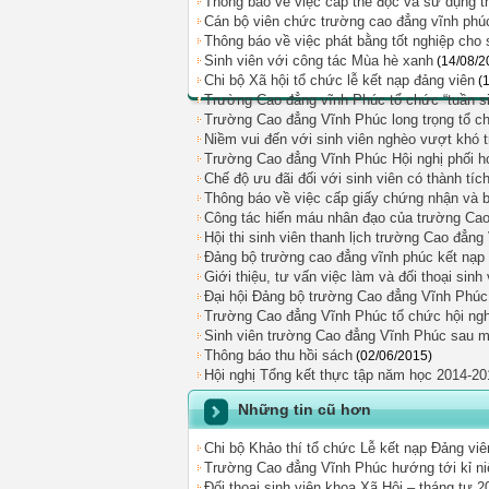
Thông báo về việc cấp thẻ đọc và sử dụng t
Cán bộ viên chức trường cao đẳng vĩnh phúc
Thông báo về việc phát bằng tốt nghiệp cho 
Sinh viên với công tác Mùa hè xanh
(14/08/2
Chi bộ Xã hội tổ chức lễ kết nạp đảng viên
(
Trường Cao đẳng vĩnh Phúc tổ chức “tuần si
Trường Cao đẳng Vĩnh Phúc long trọng tổ c
Niềm vui đến với sinh viên nghèo vượt khó
Trường Cao đẳng Vĩnh Phúc Hội nghị phối h
Chế độ ưu đãi đối với sinh viên có thành tíc
Thông báo về việc cấp giấy chứng nhận và bả
Công tác hiến máu nhân đạo của trường Ca
Hội thi sinh viên thanh lịch trường Cao đẳn
Đảng bộ trường cao đẳng vĩnh phúc kết nạp
Giới thiệu, tư vấn việc làm và đối thoại sinh
Đại hội Đảng bộ trường Cao đẳng Vĩnh Phúc 
Trường Cao đẳng Vĩnh Phúc tổ chức hội ngh
Sinh viên trường Cao đẳng Vĩnh Phúc sau m
Thông báo thu hồi sách
(02/06/2015)
Hội nghị Tổng kết thực tập năm học 2014-20
Những tin cũ hơn
Chi bộ Khảo thí tổ chức Lễ kết nạp Đảng vi
Trường Cao đẳng Vĩnh Phúc hướng tới kỉ ni
Đối thoại sinh viên khoa Xã Hội – tháng tư 2