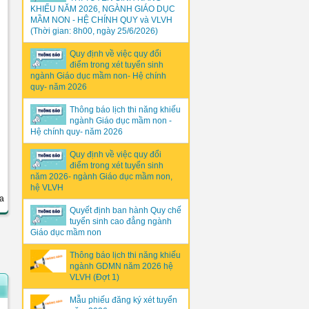
KHIẾU NĂM 2026, NGÀNH GIÁO DỤC
MẦM NON - HỆ CHÍNH QUY và VLVH
(Thời gian: 8h00, ngày 25/6/2026)
Quy định về việc quy đổi
điểm trong xét tuyển sinh
ngành Giáo dục mầm non- Hệ chính
quy- năm 2026
Thông báo lịch thi năng khiếu
ngành Giáo dục mầm non -
Hệ chính quy- năm 2026
Quy định về việc quy đổi
điểm trong xét tuyển sinh
năm 2026- ngành Giáo dục mầm non,
hệ VLVH
a
Quyết định ban hành Quy chế
tuyển sinh cao đẳng ngành
Giáo dục mầm non
Thông báo lịch thi năng khiếu
ngành GDMN năm 2026 hệ
VLVH (Đợt 1)
Mẫu phiếu đăng ký xét tuyển