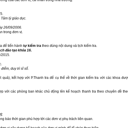
hường của các đơn vị, cá nhân trong nhà trường.
5.
ổ Tâm lý giáo dục.
y 26/09/2006.
ân trong đơn vị.
ra để tiến hành
tự kiểm tra
theo đúng nội dung và lịch kiểm tra.
ạch đào tạo khóa 16.
5/2015.
c.
iểm, duy trì sĩ số.
t quả), kết hợp với P.Thanh tra để cụ thể về thời gian kiểm tra với các khoa đư
n đề
i các phòng ban khác chủ động lên kế hoạch thanh tra theo chuyên đề the
ị;
báo thời gian phù hợp tới các đơn vị phụ trách liên quan.