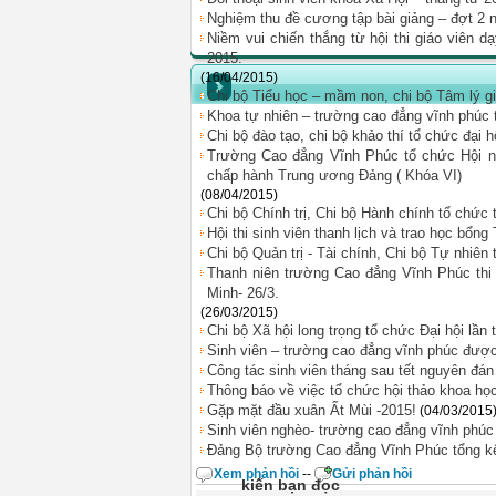
Nghiệm thu đề cương tập bài giảng – đợt 2
Niềm vui chiến thắng từ hội thi giáo viên d
2015.
(16/04/2015)
Chi bộ Tiểu học – mầm non, chi bộ Tâm lý giá
Khoa tự nhiên – trường cao đẳng vĩnh phúc t
Chi bộ đào tạo, chi bộ khảo thí tổ chức đại h
Trường Cao đẳng Vĩnh Phúc tổ chức Hội nghị
chấp hành Trung ương Đảng ( Khóa VI)
(08/04/2015)
Chi bộ Chính trị, Chi bộ Hành chính tổ chức 
Hội thi sinh viên thanh lịch và trao học b
Chi bộ Quản trị - Tài chính, Chi bộ Tự nhiên
Thanh niên trường Cao đẳng Vĩnh Phúc thi
Minh- 26/3.
(26/03/2015)
Chi bộ Xã hội long trọng tổ chức Đại hội lần
Sinh viên – trường cao đẳng vĩnh phúc được 
Công tác sinh viên tháng sau tết nguyên đán
Thông báo về việc tổ chức hội thảo khoa họ
Gặp mặt đầu xuân Ất Mùi -2015!
(04/03/2015
Sinh viên nghèo- trường cao đẳng vĩnh phúc
Đảng Bộ trường Cao đẳng Vĩnh Phúc tổng k
Xem phản hồi
--
Gửi phản hồi
kiến bạn đọc