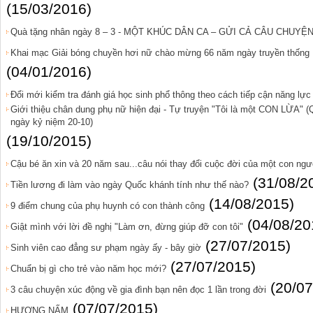
(15/03/2016)
Quà tặng nhân ngày 8 – 3 - MỘT KHÚC DÂN CA – GỬI CẢ CÂU CHUYỆ
Khai mạc Giải bóng chuyền hơi nữ chào mừng 66 năm ngày truyền thống H
(04/01/2016)
Đổi mới kiểm tra đánh giá học sinh phổ thông theo cách tiếp cận năng lực
Giới thiệu chân dung phụ nữ hiện đại - Tự truyện "Tôi là một CON LỪA" 
ngày kỷ niệm 20-10)
(19/10/2015)
Cậu bé ăn xin và 20 năm sau...câu nói thay đổi cuộc đời của một con ngư
(31/08/2
Tiền lương đi làm vào ngày Quốc khánh tính như thế nào?
(14/08/2015)
9 điểm chung của phụ huynh có con thành công
(04/08/20
Giật mình với lời đề nghị "Làm ơn, đừng giúp đỡ con tôi"
(27/07/2015)
Sinh viên cao đẳng sư phạm ngày ấy - bây giờ
(27/07/2015)
Chuẩn bị gì cho trẻ vào năm học mới?
(20/07
3 câu chuyện xúc động về gia đình bạn nên đọc 1 lần trong đời
(07/07/2015)
HƯƠNG NẤM