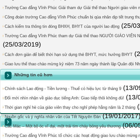
Trường Cao đẳng Vĩnh Phúc Giải tham dự Giải thể thao Người giáo viên 
Công đoàn trường Cao đẳng Vĩnh Phúc chuẩn bị qùa nhân dịp tết trung th
(25/0
Cách kiểm tra thông tin đóng BHXH, BHYT của người lao động
Trường Cao đẳng Vĩnh Phúc tham dự Giải thể thao NGƯỜI GIÁO VIÊ
(25/03/2019)
(
Cách đơn giản để biết thời hạn sử dụng thẻ BHYT, mức hưởng BHYT
Giao lưu thể thao chào mừng kỷ niệm 73 năm ngày thành lập Quân đội N
Những tin cũ hơn
(13/0
Chính sách Lao động - Tiền lương - Thuế có hiệu lực từ tháng 9
(13/
Đổi mới nhìn nhận về giáo dục tiếng Anh: Giao tiếp thôi không đủ!
Thời gian nghỉ hè của giáo viên thay cho nghỉ phép hằng năm là 2 tháng
(19/01/2017
Nguồn gốc và ý nghĩa nhân văn của Tết Nguyên Đán
(06/0
Các Mác – Một bộ óc vĩ đại, một trái tim cháy bỏng yêu thương
Trường Cao đẳng Vĩnh Phúc tổ chức các hoạt động giao lưu chào mừng n