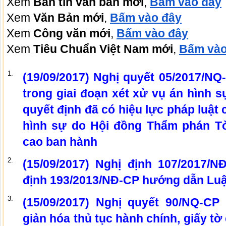
Xem
Bản tin văn bản mới
,
Bấm vào đây
Xem
Văn Bản mới
,
Bấm vào đây
Xem
Công văn mới
,
Bấm vào đây
Xem
Tiêu Chuẩn Việt Nam mới
,
Bấm vào
1.
(19/09/2017) Nghị quyết 05/2017/N
trong giai đoạn xét xử vụ án hình sự
quyết định đã có hiệu lực pháp luật 
hình sự do Hội đồng Thẩm phán Tò
cao ban hành
2.
(15/09/2017) Nghị định 107/2017/N
định 193/2013/NĐ-CP hướng dẫn Luậ
3.
(15/09/2017) Nghị quyết 90/NQ-C
giản hóa thủ tục hành chính, giấy tờ