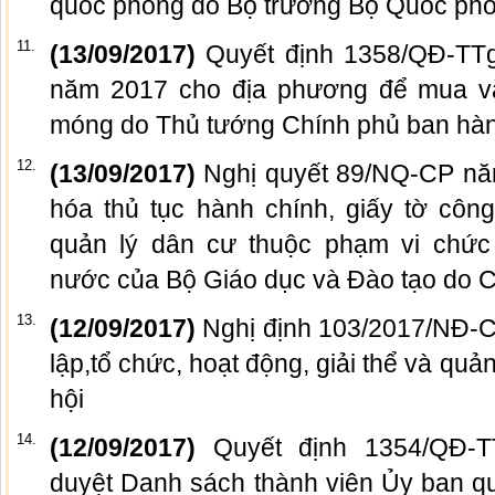
quốc phòng do Bộ trưởng Bộ Quốc ph
11.
(13/09/2017)
Quyết định 1358/QĐ-TTg 
năm 2017 cho địa phương để mua vắ
móng do Thủ tướng Chính phủ ban hà
12.
(13/09/2017)
Nghị quyết 89/NQ-CP nă
hóa thủ tục hành chính, giấy tờ côn
quản lý dân cư thuộc phạm vi chức
nước của Bộ Giáo dục và Đào tạo do 
13.
(12/09/2017)
Nghị định 103/2017/NĐ-C
lập,tổ chức, hoạt động, giải thể và quản
hội
14.
(12/09/2017)
Quyết định 1354/QĐ-
duyệt Danh sách thành viên Ủy ban qu