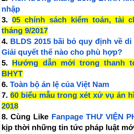
nhập
3.
05 chính sách kiểm toán, tài c
tháng 9/2017
4.
BLDS 2015 bãi bỏ quy định về d
Giải quyết thế nào cho phù hợp?
5.
Hướng dẫn mới trong thanh t
BHYT
6.
Toàn bộ án lệ của Việt Nam
7.
60 biểu mẫu trong xét xử vụ án 
2018
8. Cùng Like
Fanpage THƯ VIỆN 
kịp thời những tin tức pháp luật mớ