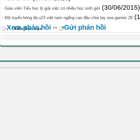
(30/06/2015)
Giáo viên Tiểu học lý giải việc có nhiều học sinh giỏi
(
Đội tuyển bóng đá u23 việt nam ngẩng cao đầu chia tay sea games 28
Xem phản hồi
--
Gửi phản hồi
kiến bạn đọc