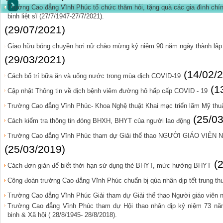
Trường Cao đẳng Vĩnh Phúc tổ chức thăm hỏi, tặng quà các gia đình ch
binh liệt sĩ (27/7/1947-27/7/2021).
(29/07/2021)
Giao hữu bóng chuyền hơi nữ chào mừng kỷ niệm 90 năm ngày thành l
(29/03/2021)
(14/02/
Cách bố trí bữa ăn và uống nước trong mùa dịch COVID-19
(1
Cập nhật Thông tin về dịch bệnh viêm đường hô hấp cấp COVID - 19
Trường Cao đẳng Vĩnh Phúc- Khoa Nghệ thuật Khai mạc triển lãm Mỹ thu
(25/0
Cách kiểm tra thông tin đóng BHXH, BHYT của người lao động
Trường Cao đẳng Vĩnh Phúc tham dự Giải thể thao NGƯỜI GIÁO VIÊ
(25/03/2019)
(
Cách đơn giản để biết thời hạn sử dụng thẻ BHYT, mức hưởng BHYT
Công đoàn trường Cao đẳng Vĩnh Phúc chuẩn bị qùa nhân dịp tết trung th
Trường Cao đẳng Vĩnh Phúc Giải tham dự Giải thể thao Người giáo viên 
Trường Cao đẳng Vĩnh Phúc tham dự Hội thao nhân dịp kỷ niệm 73 nă
binh & Xã hội ( 28/8/1945- 28/8/2018).