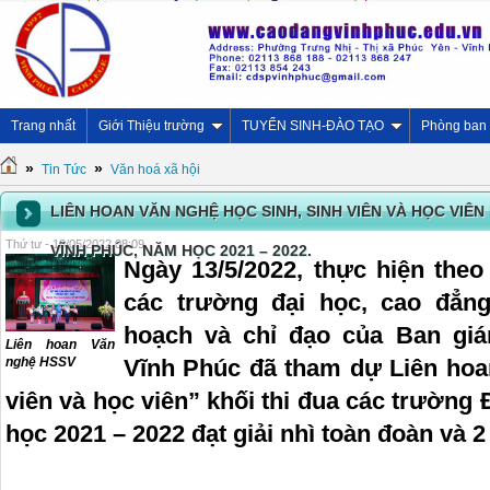
Trang nhất
Giới Thiệu trường
TUYỂN SINH-ĐÀO TẠO
Phòng ban
»
»
Tin Tức
Văn hoá xã hội
LIÊN HOAN VĂN NGHỆ HỌC SINH, SINH VIÊN VÀ HỌC VIÊN
Thứ tư - 18/05/2022 08:09
VĨNH PHÚC, NĂM HỌC 2021 – 2022.
Ngày 13/5/2022, thực hiện theo
các trường đại học, cao đẳng
hoạch và chỉ đạo của Ban gi
Liên hoan Văn
Vĩnh Phúc đã tham dự Liên hoa
nghệ HSSV
viên và học viên” khối thi đua các trường
học 2021 – 2022 đạt giải nhì toàn đoàn và 2