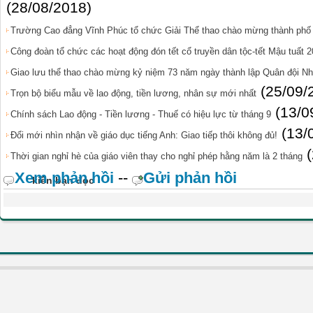
(28/08/2018)
Trường Cao đẳng Vĩnh Phúc tổ chức Giải Thể thao chào mừng thành phố
Công đoàn tổ chức các hoạt động đón tết cổ truyền dân tộc-tết Mậu tuất 2
Giao lưu thể thao chào mừng kỷ niệm 73 năm ngày thành lập Quân đội N
(25/09/
Trọn bộ biểu mẫu về lao động, tiền lương, nhân sự mới nhất
(13/0
Chính sách Lao động - Tiền lương - Thuế có hiệu lực từ tháng 9
(13/
Đổi mới nhìn nhận về giáo dục tiếng Anh: Giao tiếp thôi không đủ!
Thời gian nghỉ hè của giáo viên thay cho nghỉ phép hằng năm là 2 tháng
Xem phản hồi
--
Gửi phản hồi
kiến bạn đọc