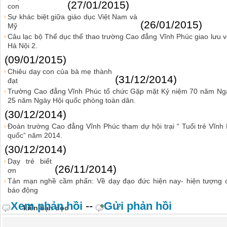
(27/01/2015)
con
Sự khác biệt giữa giáo dục Việt Nam và
(26/01/2015)
Mỹ
Câu lạc bộ Thể dục thể thao trường Cao đẳng Vĩnh Phúc giao lưu 
Hà Nội 2.
(09/01/2015)
Chiêu dạy con của bà mẹ thành
(31/12/2014)
đạt
Trường Cao đẳng Vĩnh Phúc tổ chức Gặp mặt Kỷ niệm 70 năm Ngà
25 năm Ngày Hội quốc phòng toàn dân.
(30/12/2014)
Đoàn trường Cao đẳng Vĩnh Phúc tham dự hội trại “ Tuổi trẻ Vĩnh
quốc” năm 2014.
(30/12/2014)
Dạy trẻ biết
(26/11/2014)
ơn
Tản mạn nghề cầm phấn: Về dạy đạo đức hiện nay- hiện tượng 
báo động
Xem phản hồi
--
Gửi phản hồi
kiến bạn đọc