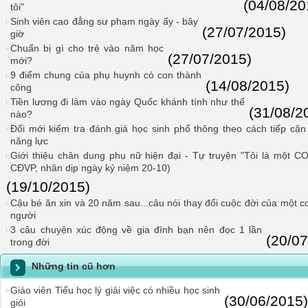
(04/08/20
tôi"
Sinh viên cao đẳng sư phạm ngày ấy - bây
(27/07/2015)
giờ
Chuẩn bị gì cho trẻ vào năm học
(27/07/2015)
mới?
9 điểm chung của phụ huynh có con thành
(14/08/2015)
công
Tiền lương đi làm vào ngày Quốc khánh tính như thế
(31/08/2
nào?
Đổi mới kiểm tra đánh giá học sinh phổ thông theo cách tiếp cận
năng lực
Giới thiệu chân dung phụ nữ hiện đại - Tự truyện "Tôi là một 
CĐVP, nhân dịp ngày kỷ niệm 20-10)
(19/10/2015)
Cậu bé ăn xin và 20 năm sau...câu nói thay đổi cuộc đời của một c
người
3 câu chuyện xúc động về gia đình bạn nên đọc 1 lần
(20/07
trong đời
Những tin cũ hơn
Giáo viên Tiểu học lý giải việc có nhiều học sinh
(30/06/2015)
giỏi