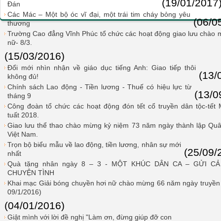
(19/01/2017
Đán
Các Mác – Một bộ óc vĩ đại, một trái tim cháy bỏng yêu
(06/0
thương
Trường Cao đẳng Vĩnh Phúc tổ chức các hoạt động giao lưu chào
nữ- 8/3.
(15/03/2016)
Đổi mới nhìn nhận về giáo dục tiếng Anh: Giao tiếp thôi
(13/
không đủ!
Chính sách Lao động - Tiền lương - Thuế có hiệu lực từ
(13/0
tháng 9
Công đoàn tổ chức các hoạt động đón tết cổ truyền dân tộc-tết
tuất 2018.
Giao lưu thể thao chào mừng kỷ niệm 73 năm ngày thành lập Qu
Việt Nam.
Trọn bộ biểu mẫu về lao động, tiền lương, nhân sự mới
(25/09/
nhất
Quà tặng nhân ngày 8 – 3 - MỘT KHÚC DÂN CA – GỬI C
CHUYỆN TÌNH
Khai mạc Giải bóng chuyền hơi nữ chào mừng 66 năm ngày truyền t
09/1/2016)
(04/01/2016)
Giật mình với lời đề nghị "Làm ơn, đừng giúp đỡ con