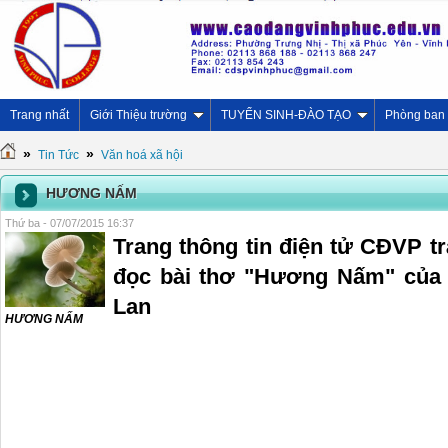
Trang nhất
Giới Thiệu trường
TUYỂN SINH-ĐÀO TẠO
Phòng ban
»
»
Tin Tức
Văn hoá xã hội
HƯƠNG NẤM
Thứ ba - 07/07/2015 16:37
Trang thông tin điện tử CĐVP tr
đọc bài thơ "Hương Nấm" của 
Lan
HƯƠNG NẤM