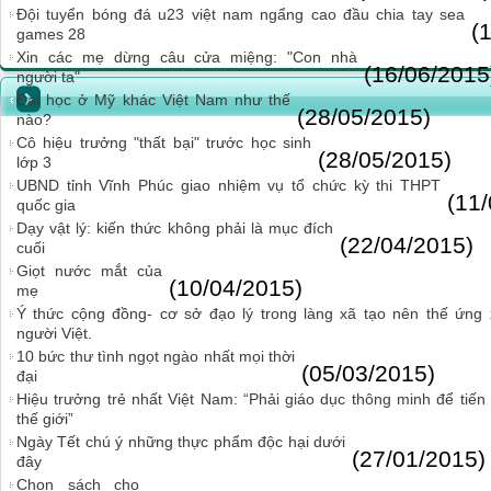
Đội tuyển bóng đá u23 việt nam ngẩng cao đầu chia tay sea
(
games 28
Xin các mẹ dừng câu cửa miệng: "Con nhà
(16/06/2015
người ta"
Đại học ở Mỹ khác Việt Nam như thế
(28/05/2015)
nào?
Cô hiệu trưởng "thất bại" trước học sinh
(28/05/2015)
lớp 3
UBND tỉnh Vĩnh Phúc giao nhiệm vụ tổ chức kỳ thi THPT
(11
quốc gia
Dạy vật lý: kiến thức không phải là mục đích
(22/04/2015)
cuối
Giọt nước mắt của
(10/04/2015)
mẹ
Ý thức cộng đồng- cơ sở đạo lý trong làng xã tạo nên thế ứng
người Việt.
10 bức thư tình ngọt ngào nhất mọi thời
(05/03/2015)
đại
Hiệu trưởng trẻ nhất Việt Nam: “Phải giáo dục thông minh để tiến 
thế giới”
Ngày Tết chú ý những thực phẩm độc hại dưới
(27/01/2015)
đây
Chọn sách cho