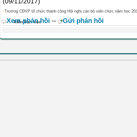
(09/11/2017)
Trường CĐVP tổ chức thành công Hội nghị cán bộ viên chức năm học 201
Xem phản hồi
--
Gửi phản hồi
kiến bạn đọc