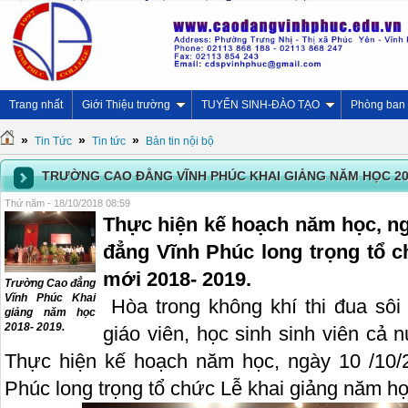
Trang nhất
Giới Thiệu trường
TUYỂN SINH-ĐÀO TẠO
Phòng ban
»
»
»
Tin Tức
Tin tức
Bản tin nội bộ
TRƯỜNG CAO ĐẲNG VĨNH PHÚC KHAI GIẢNG NĂM HỌC 201
Thứ năm - 18/10/2018 08:59
Thực hiện kế hoạch năm học, ng
đẳng Vĩnh Phúc long trọng tổ 
mới 2018- 2019.
Trường Cao đẳng
Vĩnh Phúc Khai
Hòa trong không khí thi đua sôi 
giảng năm học
2018- 2019.
giáo viên, học sinh sinh viên cả
Thực hiện kế hoạch năm học, ngày 10 /10/
Phúc long trọng tổ chức Lễ khai giảng năm h