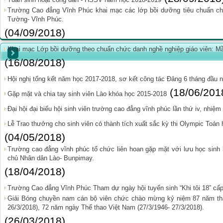
Trường Cao đẳng Vĩnh Phúc khai mạc các lớp bồi dưỡng tiêu chuẩn chứ
Tường- Vĩnh Phúc.
(04/09/2018)
Khai mạc Lớp bồi dưỡng theo chuẩn chức danh nghề nghiệp giáo viên: Mầ
(16/08/2018)
Hội nghị tổng kết năm học 2017-2018, sơ kết công tác Đảng 6 tháng đầu 
(18/06/201
Gặp mặt và chia tay sinh viên Lào khóa học 2015-2018
Đại hội đại biểu hội sinh viên trường cao đẳng vĩnh phúc lần thứ iv, nhiệ
Lễ Trao thưởng cho sinh viên có thành tích xuất sắc kỳ thi Olympic Toán
(04/05/2018)
Trường cao đẳng vĩnh phúc tổ chức liên hoan gặp mặt với lưu học sinh 
chủ Nhân dân Lào- Bunpimay.
(18/04/2018)
Trường Cao đẳng Vĩnh Phúc Tham dự ngày hội tuyển sinh “Khi tôi 18” cấp
Giải Bóng chuyền nam cán bộ viên chức chào mừng kỷ niệm 87 năm th
26/3/2018), 72 năm ngày Thể thao Việt Nam (27/3/1946- 27/3/2018).
(26/03/2018)