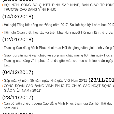
HỘI NGHỊ CÔNG BỐ QUYẾT ĐỊNH SÁP NHẬP, BÀN GIAO TRƯỜN
TRƯỜNG CAO ĐẲNG VĨNH PHÚC
(14/02/2018)
Hội nghị Tổng kết công tác Đảng năm 2017, Sơ kết học kỳ I năm học 201
Hội nghị Quán triệt, học tập và triển khai Nghị quyết Hội nghị lần thứ 6 B
(12/01/2018)
Trường Cao đẳng Vĩnh Phúc khai mạc Hội thi giảng viên giỏi, sinh viên gi
Giao lưu văn nghệ và nghiệp vụ sư phạm chào mừng 68 năm ngày Học sinh
Trường cao đẳng vĩnh phúc tổ chức gặp mặt lưu học sinh lào nhân ngà
Lào.
(04/12/2017)
(23/11/20
Gặp mặt kỷ niệm 35 năm ngày Nhà giáo Việt Nam 20/11
CÔNG ĐOÀN CAO ĐẲNG VĨNH PHÚC TỔ CHỨC CÁC HOẠT ĐỘNG 
GIÁO VIỆT NAM ( 20-11)
(23/11/2017)
Cán bộ viên chức trường Cao đẳng Vĩnh Phúc tham gia Đại hội Thể dục 
năm 2017.