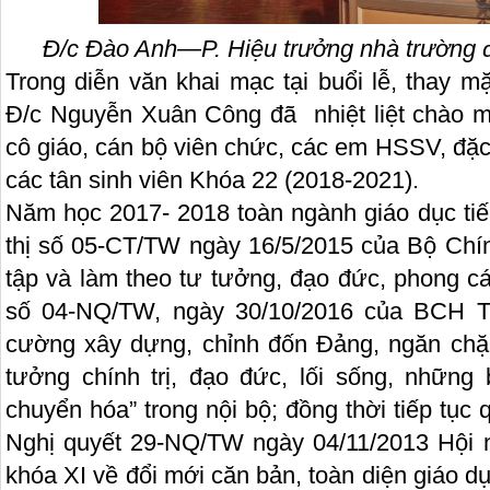
Đ/c Đào Anh—P. Hiệu trưởng nhà trường đ
Trong diễn văn khai mạc tại buổi lễ, thay 
Đ/c Nguyễn Xuân Công đã nhiệt liệt chào m
cô giáo, cán bộ viên chức, các em HSSV, đặ
các tân sinh viên Khóa 22 (2018-2021).
Năm học 2017- 2018 toàn ngành giáo dục tiếp
thị số 05-CT/TW ngày 16/5/2015 của Bộ Chín
tập và làm theo tư tưởng, đạo đức, phong c
số 04-NQ/TW, ngày 30/10/2016 của BCH T
cường xây dựng, chỉnh đốn Đảng, ngăn chặn,
tưởng chính trị, đạo đức, lối sống, những b
chuyển hóa” trong nội bộ; đồng thời tiếp tục qu
Nghị quyết 29-NQ/TW ngày 04/11/2013 Hội
khóa XI về đổi mới căn bản, toàn diện giáo d