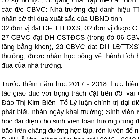
có sự nỗ lực, cố gắng của tập thể các đơn v
các đ/c CBVC: Nhà trường đạt danh hiệu 
nhận cờ thi đua xuất sắc của UBND tỉnh
02 đơn vị đạt DH TTLĐXS, 02 đơn vị được C
27 CBVC đạt DH CSTĐCS (trong đó 06 CBV
tặng bằng khen), 23 CBVC đạt DH LĐTTX
thưởng, được nhận học bổng về thành tích h
đua của nhà trường.
Trước thềm năm học 2017 - 2018 thực hiện
tác giáo dục với trọng trách đặt trên đôi vai
Đào Thị Kim Biên- Tổ Lý luận chính trị đại 
phát biểu nhân ngày khai trường; Sinh viên
học đại diện cho sinh viên toàn trường cũng 
bão trên chặng đường học tập, rèn luyện để n