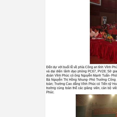
Đến dự với buổi lễ về phía Công an tỉnh Vĩnh Ph
và đại diện lãnh đạo phòng PC67, PV28; Sở gi
đoàn Vĩnh Phúc có ông Nguyễn Mạnh Tuấn- Phó Bí
Bà Nguyễn Thị Hồng Nhung- Phó Trưởng Công an
toàn; Trường Cao đẳng Vĩnh Phúc có Tiến sỹ Hoà
trường cùng toàn thể các giảng viên, cán bộ vi
Phúc.