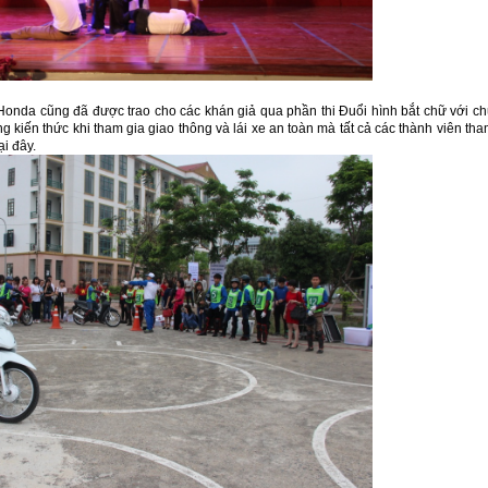
Honda cũng đã được trao cho các khán giả qua phần thi Đuổi hình bắt chữ với c
g kiến thức khi tham gia giao thông và lái xe an toàn mà tất cả các thành viên th
ại đây.