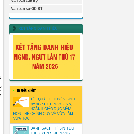
Văn bản cấp Bộ
Văn bản sở GD ĐT
XÉT TẶNG DANH HIỆU
ng
h
có
•
Tin tiêu điểm
n
hà
KẾT QUẢ THI TUYỂN SINH
nh
NĂNG KHIẾU NĂM 2026,
NGÀNH GIÁO DỤC MẦM
NON - HỆ CHÍNH QUY VÀ VỪA LÀM
VỪA HỌC
DANH SÁCH THÍ SINH DỰ
THI TUYỂN SINH NĂNG