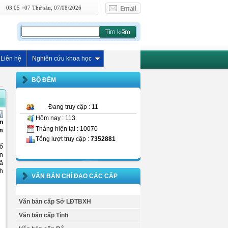
03:05 +07 Thứ sáu, 07/08/2026
Liên hệ
Nghiên cứu khoa học
BỘ ĐẾM
Đang truy cập : 11
Hôm nay : 113
An
Tháng hiện tại : 10070
am
Tổng lượt truy cập :
7352881
ố
àn
ã
nh
VĂN BẢN CHỈ ĐẠO CÁC CẤP
Văn bản cấp Sở LĐTBXH
Văn bản cấp Tỉnh