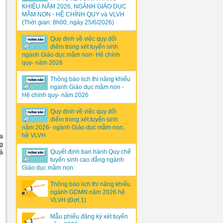
KHIẾU NĂM 2026, NGÀNH GIÁO DỤC
MẦM NON - HỆ CHÍNH QUY và VLVH
(Thời gian: 8h00, ngày 25/6/2026)
Quy định về việc quy đổi
điểm trong xét tuyển sinh
ngành Giáo dục mầm non- Hệ chính
quy- năm 2026
Thông báo lịch thi năng khiếu
ngành Giáo dục mầm non -
Hệ chính quy- năm 2026
Quy định về việc quy đổi
điểm trong xét tuyển sinh
năm 2026- ngành Giáo dục mầm non,
hệ VLVH
ia
ng
Quyết định ban hành Quy chế
cả
tuyển sinh cao đẳng ngành
Giáo dục mầm non
Thông báo lịch thi năng khiếu
ngành GDMN năm 2026 hệ
VLVH (Đợt 1)
Mẫu phiếu đăng ký xét tuyển