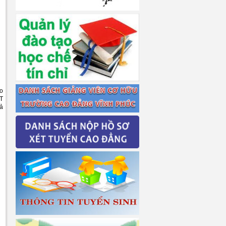
ho
GT
cả