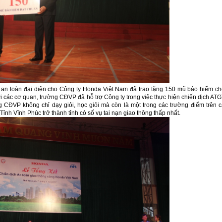
e an toàn đại diện cho Công ty Honda Việt Nam đã trao tặng 150 mũ bảo hiểm c
ới các cơ quan, trường CĐVP đã hỗ trợ Công ty trong việc thực hiện chiến dịch AT
 CĐVP không chỉ dạy giỏi, học giỏi mà còn là một trong các trường điểm trên 
ỉnh Vĩnh Phúc trở thành tỉnh có số vụ tai nạn giao thông thấp nhất.