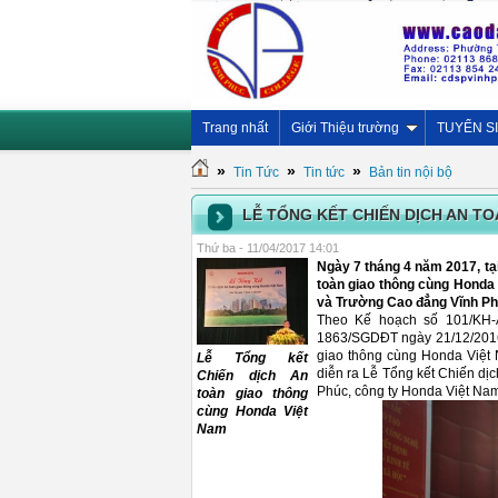
Trang nhất
Giới Thiệu trường
TUYỂN S
»
»
»
Tin Tức
Tin tức
Bản tin nội bộ
LỄ TỔNG KẾT CHIẾN DỊCH AN T
Thứ ba - 11/04/2017 14:01
Ngày 7 tháng 4 năm 2017, tạ
toàn giao thông cùng Honda 
và Trường Cao đẳng Vĩnh Ph
Theo Kế hoạch số 101/KH-
1863/SGDĐT ngày 21/12/2016 
giao thông cùng Honda Việt
Lễ Tổng kết
diễn ra Lễ Tổng kết Chiến dị
Chiến dịch An
Phúc, công ty Honda Việt Na
toàn giao thông
cùng Honda Việt
Nam