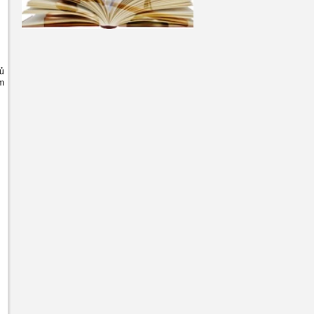
hủ
am