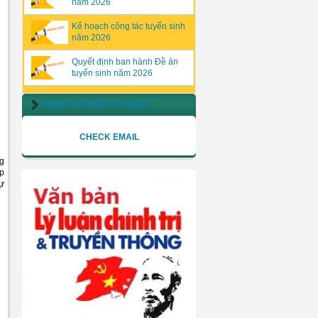
năm 2026
Kế hoạch công tác tuyển sinh
năm 2026
Quyết định ban hành Đề án
tuyển sinh năm 2026
HÒM THƯ ĐIỆN TỬ EMAIL
CHECK EMAIL
ng
p
sự