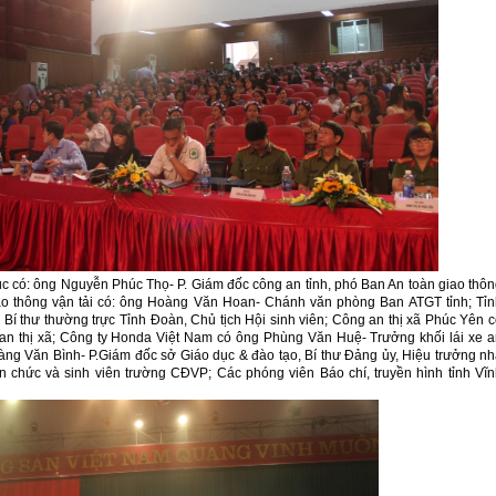
úc có: ông Nguyễn Phúc Thọ- P. Giám đốc công an tỉnh, phó Ban An toàn giao thô
ao thông vận tải có: ông Hoàng Văn Hoan- Chánh văn phòng Ban ATGT tỉnh; Tỉn
 thư thường trực Tỉnh Đoàn, Chủ tịch Hội sinh viên; Công an thị xã Phúc Yên 
 thị xã; Công ty Honda Việt Nam có ông Phùng Văn Huệ- Trưởng khối lái xe a
ng Văn Bình- P.Giám đốc sở Giáo dục & đào tạo, Bí thư Đảng ủy, Hiệu trưởng n
ên chức và sinh viên trường CĐVP; Các phóng viên Báo chí, truyền hình tỉnh Vĩ