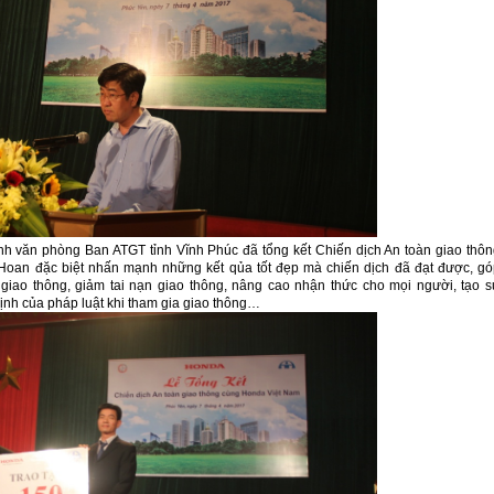
nh văn phòng Ban ATGT tỉnh Vĩnh Phúc đã tổng kết Chiến dịch An toàn giao thô
an đặc biệt nhấn mạnh những kết qủa tốt đẹp mà chiến dịch đã đạt được, gó
giao thông, giảm tai nạn giao thông, nâng cao nhận thức cho mọi người, tạo 
nh của pháp luật khi tham gia giao thông…