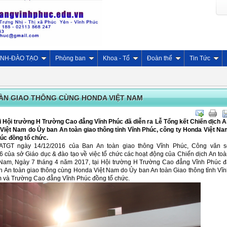
INH-ĐÀO TẠO
Phòng ban
Khoa - Tổ
Đoàn thể
Tin Tức
OÀN GIAO THÔNG CÙNG HONDA VIỆT NAM
i Hội trường H Trường Cao đẳng Vĩnh Phúc đã diễn ra Lễ Tổng kết Chiến dịch 
Việt Nam do Ủy ban An toàn giao thông tỉnh Vĩnh Phúc, công ty Honda Việt N
úc đồng tổ chức.
ATGT ngày 14/12/2016 của Ban An toàn giao thông Vĩnh Phúc, Công văn s
của sở Giáo dục & đào tạo về việc tổ chức các hoạt động của Chiến dịch An to
 Nam, Ngày 7 tháng 4 năm 2017, tại Hội trường H Trường Cao đẳng Vĩnh Phúc đ
ch An toàn giao thông cùng Honda Việt Nam do Ủy ban An toàn Giao thông tỉnh Vĩ
m và Trường Cao đẳng Vĩnh Phúc đồng tổ chức.