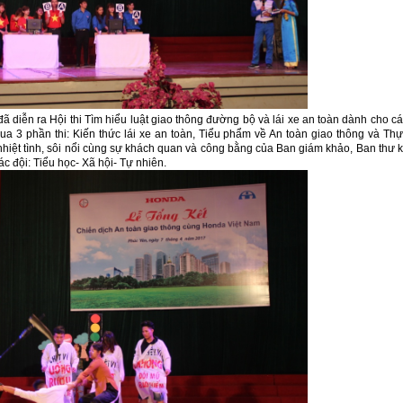
đã diễn ra Hội thi Tìm hiểu luật giao thông đường bộ và lái xe an toàn dành cho c
a 3 phần thi: Kiến thức lái xe an toàn, Tiểu phẩm về An toàn giao thông và Th
 nhiệt tình, sôi nổi cùng sự khách quan và công bằng của Ban giám khảo, Ban thư 
các đội: Tiểu học- Xã hội- Tự nhiên.