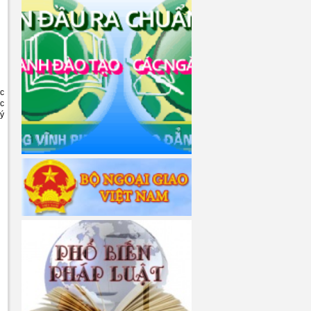
ác
ực
ký