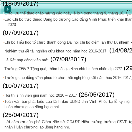
(18/09/2017)
(
Giao lưu thể thao chào mừng các ngày lễ lớn trong tháng 9, tháng 10.
Các Chi bộ trực thuộc Đảng bộ trường Cao đẳng Vĩnh Phúc triển khai thàn
– 2020
(07/09/2017)
Chi bộ Tiểu học tổ chức thành công Đại hội chi bộ điểm lần thứ IX nhiệm 
(14/08/
Nghiệm thu đề tài nghiên cứu khoa học năm học 2016-2017.
(07/08/2017)
Lễ Kết nạp đảng viên mới
(2
Trường CĐVP Tặng quà, thăm hỏi gia đinh chính sách nhân dịp 27/7
Trường cao đẳng vĩnh phúc tổ chức hội nghị tổng kết năm học 2016-2017
(10/07/2017)
(26/05/2017)
Hội thi sinh viên giỏi năm học 2016 – 2017
Toàn văn bài phát biểu của lãnh đạo UBND tỉnh Vĩnh Phúc tại lễ kỷ n
huân chương lao động hạng nhì
(25/04/2017)
Lời cảm ơn của phó Giám đốc sở GD&ĐT Hiệu trưởng trường CĐVP tại
nhận Huân chương lao động hạng nhì.