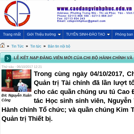
Trang nhất
Giới Thiệu trường
TUYỂN SINH-ĐÀO TẠO
Phòng ban
»
»
»
Tin Tức
Tin tức
Bản tin nội bộ
LỄ KẾT NẠP ĐẢNG VIÊN MỚI CỦA CHI BỘ HÀNH CHÍNH VÀ 
Thứ sáu - 06/10/2017 12:21
Trong cùng ngày 04/10/2017, C
Quản trị Tài chính đã lần lượt t
cho các quần chúng ưu tú Cao 
Đ/c Nguyễn Xuân
tác Học sinh sinh viên, Nguyễ
Công
Hành chính Tổ chức; và quần chúng Kim T
Quản trị Thiết bị.