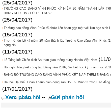
(25/04/2017)
TRƯỜNG CAO ĐẲNG VĨNH PHÚC KỶ NIỆM 20 NĂM THÀNH LẬP T
HẠNG NHÌ CỦA CHỦ TỊCH NƯỚC.
(25/04/2017)
Trường cao đẳng Vĩnh Phúc tổ chức liên hoan gặp mặt với lưu học sinh L
(15/04/2017)
Thư mời dự Lễ kỷ niệm 20 năm thành lập Trường Cao đẳng Vĩnh Phúc (1
hạng Nhì
(11/04/2017)
(11/
Lễ Tổng kết Chiến dịch An toàn giao thông cùng Honda Việt Nam
Hội nghị Tổng kết công tác Đảng năm 2016, Sơ kết học kỳ I năm học 201
ĐẢNG BỘ TRƯỜNG CAO ĐẲNG VĨNH PHÚC KẾT NẠP THÊM 5 ĐẢNG V
Đại hội Đại biểu Đoàn Thanh niên cộng sản Hồ Chí Minh trường Cao đẳng 
(17/01/2017)
Xem phản hồi
--
Gửi phản hồi
kiến bạn đọc