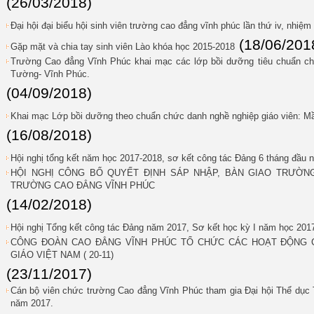
(26/03/2018)
Đại hội đại biểu hội sinh viên trường cao đẳng vĩnh phúc lần thứ iv, nhiệ
(18/06/201
Gặp mặt và chia tay sinh viên Lào khóa học 2015-2018
Trường Cao đẳng Vĩnh Phúc khai mạc các lớp bồi dưỡng tiêu chuẩn chứ
Tường- Vĩnh Phúc.
(04/09/2018)
Khai mạc Lớp bồi dưỡng theo chuẩn chức danh nghề nghiệp giáo viên: Mầ
(16/08/2018)
Hội nghị tổng kết năm học 2017-2018, sơ kết công tác Đảng 6 tháng đầu 
HỘI NGHỊ CÔNG BỐ QUYẾT ĐỊNH SÁP NHẬP, BÀN GIAO TRƯỜN
TRƯỜNG CAO ĐẲNG VĨNH PHÚC
(14/02/2018)
Hội nghị Tổng kết công tác Đảng năm 2017, Sơ kết học kỳ I năm học 201
CÔNG ĐOÀN CAO ĐẲNG VĨNH PHÚC TỔ CHỨC CÁC HOẠT ĐỘNG 
GIÁO VIỆT NAM ( 20-11)
(23/11/2017)
Cán bộ viên chức trường Cao đẳng Vĩnh Phúc tham gia Đại hội Thể dục 
năm 2017.