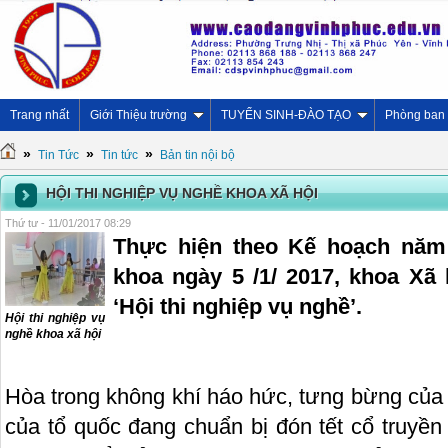
Trang nhất
Giới Thiệu trường
TUYỂN SINH-ĐÀO TẠO
Phòng ban
»
»
»
Tin Tức
Tin tức
Bản tin nội bộ
HỘI THI NGHIỆP VỤ NGHỀ KHOA XÃ HỘI
Thứ tư - 11/01/2017 08:29
Thực hiện theo Kế hoạch năm
khoa ngày 5 /1/ 2017, khoa Xã
‘Hội thi nghiệp vụ nghề’.
Hội thi nghiệp vụ
nghề khoa xã hội
Hòa trong không khí háo hức, tưng bừng của
của tổ quốc đang chuẩn bị đón tết cổ truyền