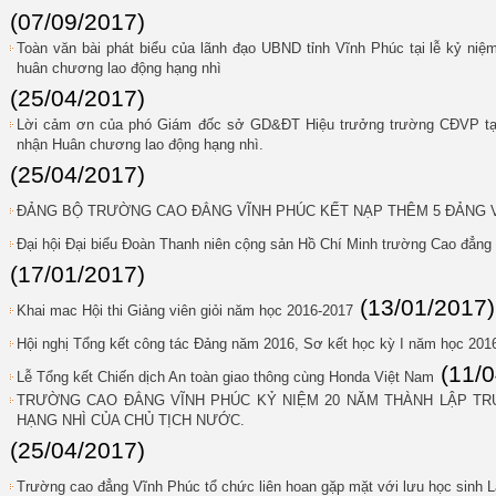
(07/09/2017)
Toàn văn bài phát biểu của lãnh đạo UBND tỉnh Vĩnh Phúc tại lễ kỷ n
huân chương lao động hạng nhì
(25/04/2017)
Lời cảm ơn của phó Giám đốc sở GD&ĐT Hiệu trưởng trường CĐVP tại
nhận Huân chương lao động hạng nhì.
(25/04/2017)
ĐẢNG BỘ TRƯỜNG CAO ĐẲNG VĨNH PHÚC KẾT NẠP THÊM 5 ĐẢNG V
Đại hội Đại biểu Đoàn Thanh niên cộng sản Hồ Chí Minh trường Cao đẳng 
(17/01/2017)
(13/01/2017)
Khai mac Hội thi Giảng viên giỏi năm học 2016-2017
Hội nghị Tổng kết công tác Đảng năm 2016, Sơ kết học kỳ I năm học 201
(11/
Lễ Tổng kết Chiến dịch An toàn giao thông cùng Honda Việt Nam
TRƯỜNG CAO ĐẲNG VĨNH PHÚC KỶ NIỆM 20 NĂM THÀNH LẬP T
HẠNG NHÌ CỦA CHỦ TỊCH NƯỚC.
(25/04/2017)
Trường cao đẳng Vĩnh Phúc tổ chức liên hoan gặp mặt với lưu học sinh L