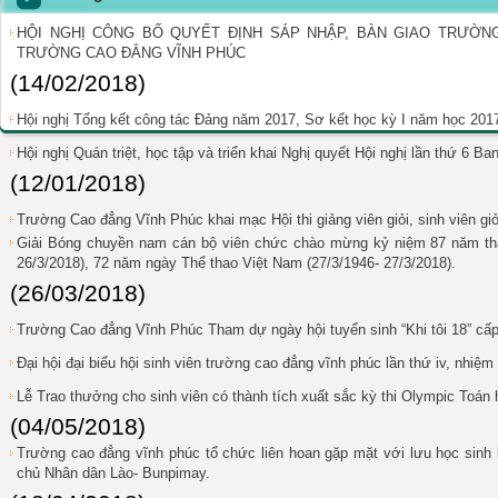
HỘI NGHỊ CÔNG BỐ QUYẾT ĐỊNH SÁP NHẬP, BÀN GIAO TRƯỜN
TRƯỜNG CAO ĐẲNG VĨNH PHÚC
(14/02/2018)
Hội nghị Tổng kết công tác Đảng năm 2017, Sơ kết học kỳ I năm học 201
Hội nghị Quán triệt, học tập và triển khai Nghị quyết Hội nghị lần thứ 6 B
(12/01/2018)
Trường Cao đẳng Vĩnh Phúc khai mạc Hội thi giảng viên giỏi, sinh viên gi
Giải Bóng chuyền nam cán bộ viên chức chào mừng kỷ niệm 87 năm th
26/3/2018), 72 năm ngày Thể thao Việt Nam (27/3/1946- 27/3/2018).
(26/03/2018)
Trường Cao đẳng Vĩnh Phúc Tham dự ngày hội tuyển sinh “Khi tôi 18” cấp
Đại hội đại biểu hội sinh viên trường cao đẳng vĩnh phúc lần thứ iv, nhiệ
Lễ Trao thưởng cho sinh viên có thành tích xuất sắc kỳ thi Olympic Toán
(04/05/2018)
Trường cao đẳng vĩnh phúc tổ chức liên hoan gặp mặt với lưu học sinh 
chủ Nhân dân Lào- Bunpimay.