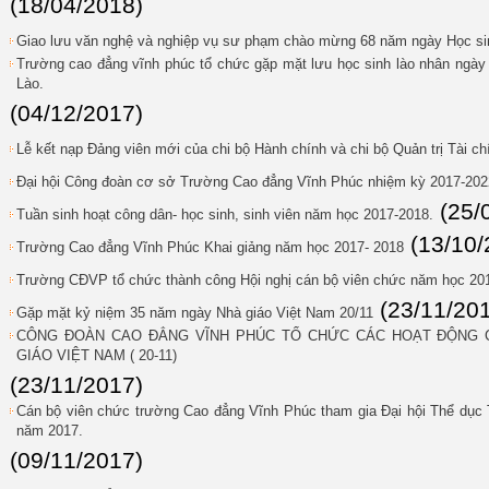
(18/04/2018)
Giao lưu văn nghệ và nghiệp vụ sư phạm chào mừng 68 năm ngày Học sinh
Trường cao đẳng vĩnh phúc tổ chức gặp mặt lưu học sinh lào nhân ngà
Lào.
(04/12/2017)
Lễ kết nạp Đảng viên mới của chi bộ Hành chính và chi bộ Quản trị Tài ch
Đại hội Công đoàn cơ sở Trường Cao đẳng Vĩnh Phúc nhiệm kỳ 2017-202
(25/
Tuần sinh hoạt công dân- học sinh, sinh viên năm học 2017-2018.
(13/10/
Trường Cao đẳng Vĩnh Phúc Khai giảng năm học 2017- 2018
Trường CĐVP tổ chức thành công Hội nghị cán bộ viên chức năm học 201
(23/11/20
Gặp mặt kỷ niệm 35 năm ngày Nhà giáo Việt Nam 20/11
CÔNG ĐOÀN CAO ĐẲNG VĨNH PHÚC TỔ CHỨC CÁC HOẠT ĐỘNG 
GIÁO VIỆT NAM ( 20-11)
(23/11/2017)
Cán bộ viên chức trường Cao đẳng Vĩnh Phúc tham gia Đại hội Thể dục 
năm 2017.
(09/11/2017)