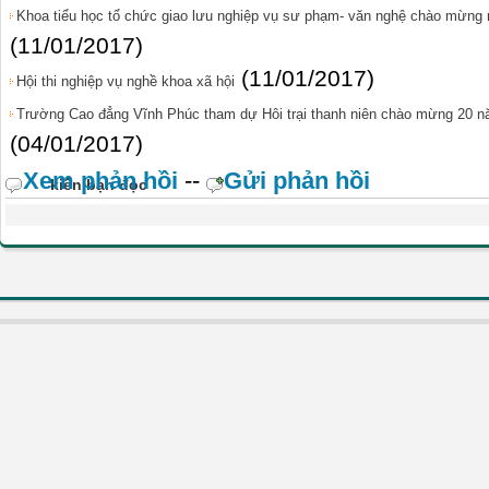
Khoa tiểu học tổ chức giao lưu nghiệp vụ sư phạm- văn nghệ chào mừng n
(11/01/2017)
(11/01/2017)
Hội thi nghiệp vụ nghề khoa xã hội
Trường Cao đẳng Vĩnh Phúc tham dự Hôi trại thanh niên chào mừng 20 năm
(04/01/2017)
Xem phản hồi
--
Gửi phản hồi
kiến bạn đọc