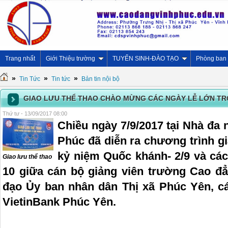
Trang nhất
Giới Thiệu trường
TUYỂN SINH-ĐÀO TẠO
Phòng ban
»
»
»
Tin Tức
Tin tức
Bản tin nội bộ
GIAO LƯU THỂ THAO CHÀO MỪNG CÁC NGÀY LỄ LỚN TRO
Thứ tư - 13/09/2017 08:00
Chiều ngày 7/9/2017 tại Nhà đa
Phúc đã diễn ra chương trình g
kỷ niệm Quốc khánh- 2/9 và các
Giao lưu thể thao
10 giữa cán bộ giảng viên trường Cao đẳ
đạo Ủy ban nhân dân Thị xã Phúc Yên, c
VietinBank Phúc Yên.