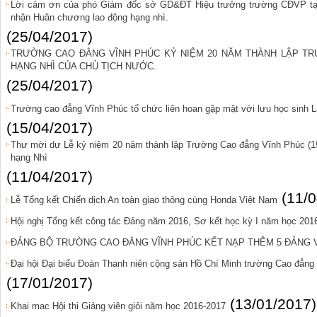
Lời cảm ơn của phó Giám đốc sở GD&ĐT Hiệu trưởng trường CĐVP tại
nhận Huân chương lao động hạng nhì.
(25/04/2017)
TRƯỜNG CAO ĐẲNG VĨNH PHÚC KỶ NIỆM 20 NĂM THÀNH LẬP T
HẠNG NHÌ CỦA CHỦ TỊCH NƯỚC.
(25/04/2017)
Trường cao đẳng Vĩnh Phúc tổ chức liên hoan gặp mặt với lưu học sinh L
(15/04/2017)
Thư mời dự Lễ kỷ niệm 20 năm thành lập Trường Cao đẳng Vĩnh Phúc (1
hạng Nhì
(11/04/2017)
(11/
Lễ Tổng kết Chiến dịch An toàn giao thông cùng Honda Việt Nam
Hội nghị Tổng kết công tác Đảng năm 2016, Sơ kết học kỳ I năm học 201
ĐẢNG BỘ TRƯỜNG CAO ĐẲNG VĨNH PHÚC KẾT NẠP THÊM 5 ĐẢNG V
Đại hội Đại biểu Đoàn Thanh niên cộng sản Hồ Chí Minh trường Cao đẳng 
(17/01/2017)
(13/01/2017)
Khai mac Hội thi Giảng viên giỏi năm học 2016-2017