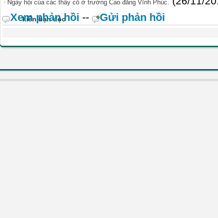
(26/11/20
Ngày hội của các thầy cô ở trường Cao đẳng Vĩnh Phúc.
Xem phản hồi
--
Gửi phản hồi
kiến bạn đọc