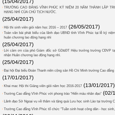
(15/04/2017)
TRƯỜNG CAO ĐẲNG VĨNH PHÚC KỶ NIỆM 20 NĂM THÀNH LẬP T
HẠNG NHÌ CỦA CHỦ TỊCH NƯỚC.
(25/04/2017)
(26/05/2017)
Hội thi sinh viên giỏi năm học 2016 – 2017
Toàn văn bài phát biểu của lãnh đạo UBND tỉnh Vĩnh Phúc tại lễ kỷ n
huân chương lao động hạng nhì
(25/04/2017)
Lời cảm ơn của phó Giám đốc sở GD&ĐT Hiệu trưởng trường CĐVP tại
nhận Huân chương lao động hạng nhì.
(25/04/2017)
Đại hội Đại biểu Đoàn Thanh niên cộng sản Hồ Chí Minh trường Cao đẳng 
(17/01/2017)
(13/01/2017)
Khai mac Hội thi Giảng viên giỏi năm học 2016-2017
(02/
Trường Cao đẳng Vĩnh Phúc với phong trào “Hiến máu nhân đạo”
Lãnh đạo Sở Ngoại vụ về thăm và tặng quà Lưu học sinh Lào tại trường
Trường Cao đẳng Vĩnh Phúc tổ chức “Tuần sinh hoạt công dân - học sinh,