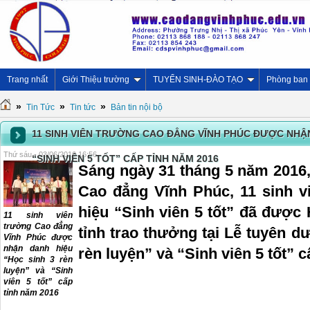
Trang nhất
Giới Thiệu trường
TUYỂN SINH-ĐÀO TẠO
Phòng ban
»
»
»
Tin Tức
Tin tức
Bản tin nội bộ
11 SINH VIÊN TRƯỜNG CAO ĐẲNG VĨNH PHÚC ĐƯỢC NHẬN
Thứ sáu - 03/06/2016 16:56
“SINH VIÊN 5 TỐT” CẤP TỈNH NĂM 2016
Sáng ngày 31 tháng 5 năm 2016,
Cao đẳng Vĩnh Phúc, 11 sinh 
hiệu “Sinh viên 5 tốt” đã được
11 sinh viên
trường Cao đẳng
tỉnh trao thưởng tại Lễ tuyên 
Vĩnh Phúc được
nhận danh hiệu
rèn luyện” và “Sinh viên 5 tốt” 
“Học sinh 3 rèn
luyện” và “Sinh
viên 5 tốt” cấp
tỉnh năm 2016