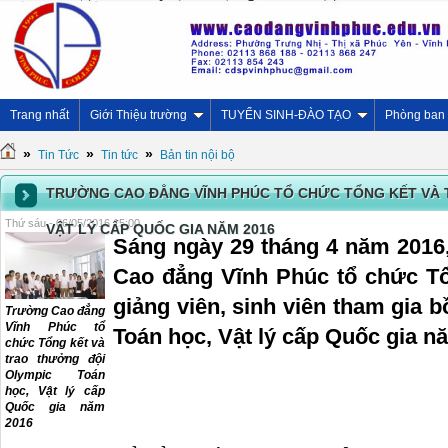
Trang nhất
Giới Thiệu trường
TUYỂN SINH-ĐÀO TẠO
Phòng ban
»
»
»
Tin Tức
Tin tức
Bản tin nội bộ
TRƯỜNG CAO ĐẲNG VĨNH PHÚC TỔ CHỨC TỔNG KẾT VÀ 
Thứ sáu - 06/05/2016 15:00
VẬT LÝ CẤP QUỐC GIA NĂM 2016
Sáng ngày 29 tháng 4 năm 2016,
Cao đẳng Vĩnh Phúc tổ chức Tổ
giảng viên, sinh viên tham gia 
Trường Cao đẳng
Vĩnh Phúc tổ
Toán học, Vật lý cấp Quốc gia n
chức Tổng kết và
trao thưởng đội
Olympic Toán
học, Vật lý cấp
Quốc gia năm
2016