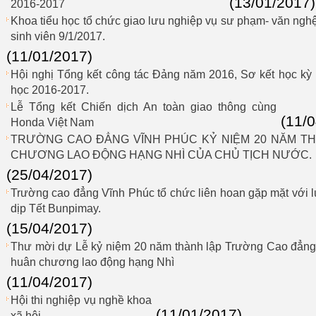
(13/01/2017)
2016-2017
Khoa tiểu học tổ chức giao lưu nghiệp vụ sư phạm- văn ngh
sinh viên 9/1/2017.
(11/01/2017)
Hội nghị Tổng kết công tác Đảng năm 2016, Sơ kết học kỳ
học 2016-2017.
Lễ Tổng kết Chiến dịch An toàn giao thông cùng
(11/
Honda Việt Nam
TRƯỜNG CAO ĐẲNG VĨNH PHÚC KỶ NIỆM 20 NĂM T
CHƯƠNG LAO ĐỘNG HẠNG NHÌ CỦA CHỦ TỊCH NƯỚC.
(25/04/2017)
Trường cao đẳng Vĩnh Phúc tổ chức liên hoan gặp mặt với 
dịp Tết Bunpimay.
(15/04/2017)
Thư mời dự Lễ kỷ niệm 20 năm thành lập Trường Cao đẳng 
huân chương lao động hạng Nhì
(11/04/2017)
Hội thi nghiệp vụ nghề khoa
(11/01/2017)
xã hội