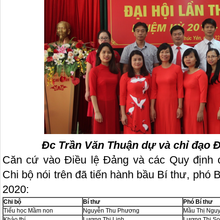
Đc Trần Văn Thuận dự và chỉ đạo Đạ
Căn cứ vào Điều lệ Đảng và các Quy định 
Chi bộ nói trên đã tiến hành bầu Bí thư, phó 
2020:
Chi bộ
Bí thư
Phó Bí thư
Tiểu học Mầm non
Nguyễn Thu Phương
Mầu Thị Nguy
Khảo thí
Lương Thị Linh
Lương Thị S