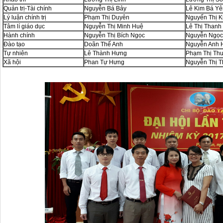
Quản trị-Tài chính
Nguyễn Bá Bảy
Lê Kim Bá Yê
Lý luận chính trị
Phạm Thị Duyên
Nguyến Thị 
Tâm lí giáo dục
Nguyễn Thị Minh Huệ
Lê Thị Thanh
Hành chính
Nguyễn Thị Bích Ngọc
Nguyễn Ngọc
Đào tạo
Doãn Thế Anh
Nguyễn Anh 
Tự nhiên
Lê Thành Hưng
Phạm Thị Thu
Xã hội
Phan Tự Hưng
Nguyễn Thị 