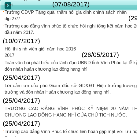
(07/08/2017)
mới
Trường CĐVP Tặng quà, thăm hỏi gia đinh chính sách nhân
(2
dịp 27/7
Trường cao đẳng vĩnh phúc tổ chức hội nghị tổng kết năm học 2
đầu năm 2017.
(10/07/2017)
Hội thi sinh viên giỏi năm học 2016 –
(26/05/2017)
2017
Toàn văn bài phát biểu của lãnh đạo UBND tỉnh Vĩnh Phúc tại lễ
đón nhận huân chương lao động hạng nhì
(25/04/2017)
Lời cảm ơn của phó Giám đốc sở GD&ĐT Hiệu trưởng trường 
trường và đón nhận Huân chương lao động hạng nhì.
(25/04/2017)
TRƯỜNG CAO ĐẲNG VĨNH PHÚC KỶ NIỆM 20 NĂM T
CHƯƠNG LAO ĐỘNG HẠNG NHÌ CỦA CHỦ TỊCH NƯỚC.
(25/04/2017)
Trường cao đẳng Vĩnh Phúc tổ chức liên hoan gặp mặt với lưu họ