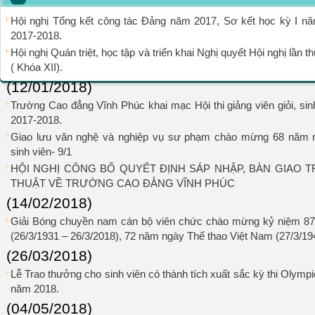
Hội nghị Tổng kết công tác Đảng năm 2017, Sơ kết học kỳ I n
2017-2018.
Hội nghị Quán triệt, học tập và triển khai Nghị quyết Hội nghị lầ
( Khóa XII).
(12/01/2018)
Trường Cao đẳng Vĩnh Phúc khai mạc Hội thi giảng viên giỏi, sin
2017-2018.
Giao lưu văn nghệ và nghiệp vụ sư phạm chào mừng 68 năm 
sinh viên- 9/1
HỘI NGHỊ CÔNG BỐ QUYẾT ĐỊNH SÁP NHẬP, BÀN GIAO
THUẬT VỀ TRƯỜNG CAO ĐẲNG VĨNH PHÚC
(14/02/2018)
Giải Bóng chuyền nam cán bộ viên chức chào mừng kỷ niệm 8
(26/3/1931 – 26/3/2018), 72 năm ngày Thể thao Việt Nam (27/3/19
(26/03/2018)
Lễ Trao thưởng cho sinh viên có thành tích xuất sắc kỳ thi Olymp
năm 2018.
(04/05/2018)