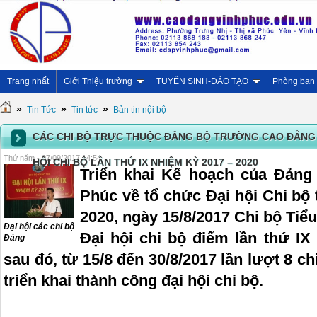
Trang nhất
Giới Thiệu trường
TUYỂN SINH-ĐÀO TẠO
Phòng ban
»
»
»
Tin Tức
Tin tức
Bản tin nội bộ
CÁC CHI BỘ TRỰC THUỘC ĐẢNG BỘ TRƯỜNG CAO ĐẲNG V
Thứ năm - 07/09/2017 14:54
HỘI CHI BỘ LẦN THỨ IX NHIỆM KỲ 2017 – 2020
Triển khai Kế hoạch của Đảng
Phúc về tổ chức Đại hội Chi bộ
2020, ngày 15/8/2017 Chi bộ Tiể
Đại hội các chi bộ
Đại hội chi bộ điểm lần thứ IX
Đảng
sau đó, từ 15/8 đến 30/8/2017 lần lượt 8 c
triển khai thành công đại hội chi bộ.