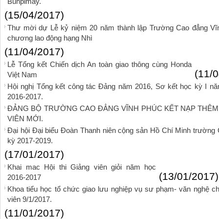
Bunpimay.
(15/04/2017)
Thư mời dự Lễ kỷ niệm 20 năm thành lập Trường Cao đẳng Vĩn
chương lao động hạng Nhì
(11/04/2017)
Lễ Tổng kết Chiến dịch An toàn giao thông cùng Honda
(11/
Việt Nam
Hội nghị Tổng kết công tác Đảng năm 2016, Sơ kết học kỳ I n
2016-2017.
ĐẢNG BỘ TRƯỜNG CAO ĐẲNG VĨNH PHÚC KẾT NẠP THÊM
VIÊN MỚI.
Đại hội Đại biểu Đoàn Thanh niên cộng sản Hồ Chí Minh trường 
kỳ 2017-2019.
(17/01/2017)
Khai mac Hội thi Giảng viên giỏi năm học
(13/01/2017)
2016-2017
Khoa tiểu học tổ chức giao lưu nghiệp vụ sư phạm- văn nghệ c
viên 9/1/2017.
(11/01/2017)