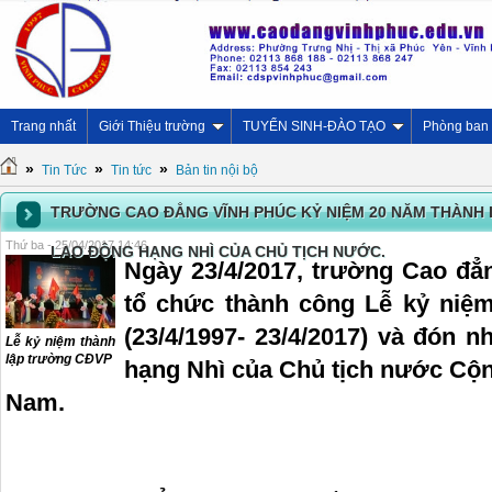
Trang nhất
Giới Thiệu trường
TUYỂN SINH-ĐÀO TẠO
Phòng ban
»
»
»
Tin Tức
Tin tức
Bản tin nội bộ
TRƯỜNG CAO ĐẲNG VĨNH PHÚC KỶ NIỆM 20 NĂM THÀN
Thứ ba - 25/04/2017 14:46
LAO ĐỘNG HẠNG NHÌ CỦA CHỦ TỊCH NƯỚC.
Ngày 23/4/2017, trường Cao đẳ
tổ chức thành công Lễ kỷ niệ
(23/4/1997- 23/4/2017) và đón
Lễ kỷ niệm thành
lập trường CĐVP
hạng Nhì của Chủ tịch nước Cộn
Nam.