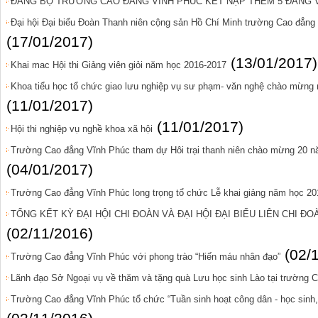
ĐẢNG BỘ TRƯỜNG CAO ĐẲNG VĨNH PHÚC KẾT NẠP THÊM 5 ĐẢNG V
Đại hội Đại biểu Đoàn Thanh niên cộng sản Hồ Chí Minh trường Cao đẳng 
(17/01/2017)
(13/01/2017)
Khai mac Hội thi Giảng viên giỏi năm học 2016-2017
Khoa tiểu học tổ chức giao lưu nghiệp vụ sư phạm- văn nghệ chào mừng n
(11/01/2017)
(11/01/2017)
Hội thi nghiệp vụ nghề khoa xã hội
Trường Cao đẳng Vĩnh Phúc tham dự Hôi trại thanh niên chào mừng 20 năm
(04/01/2017)
Trường Cao đẳng Vĩnh Phúc long trọng tổ chức Lễ khai giảng năm học 20
TỔNG KẾT KỲ ĐẠI HỘI CHI ĐOÀN VÀ ĐẠI HỘI ĐẠI BIỂU LIÊN CHI ĐOÀ
(02/11/2016)
(02/
Trường Cao đẳng Vĩnh Phúc với phong trào “Hiến máu nhân đạo”
Lãnh đạo Sở Ngoại vụ về thăm và tặng quà Lưu học sinh Lào tại trường
Trường Cao đẳng Vĩnh Phúc tổ chức “Tuần sinh hoạt công dân - học sinh,