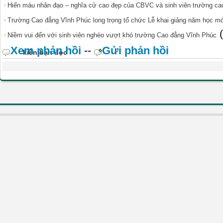
Hiến máu nhân đạo – nghĩa cử cao đẹp của CBVC và sinh viên trường ca
Trường Cao đẳng Vĩnh Phúc long trọng tổ chức Lễ khai giảng năm học mớ
Niềm vui đến với sinh viên nghèo vượt khó trường Cao đẳng Vĩnh Phúc
Xem phản hồi
--
Gửi phản hồi
kiến bạn đọc