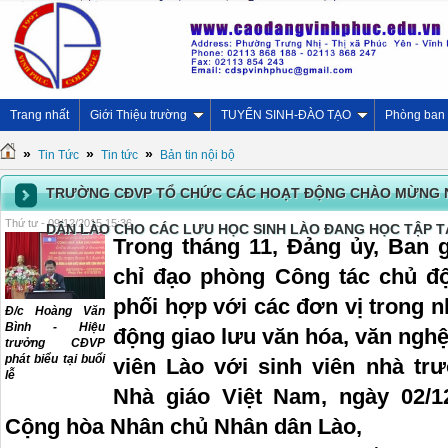
Trang nhất
Giới Thiệu trường
TUYỂN SINH-ĐÀO TẠO
Phòng ban
»
»
»
Tin Tức
Tin tức
Bản tin nội bộ
TRƯỜNG CĐVP TỔ CHỨC CÁC HOẠT ĐỘNG CHÀO MỪNG 
Thứ tư - 09/12/2015 15:36
DÂN LÀO CHO CÁC LƯU HỌC SINH LÀO ĐANG HỌC TẬP 
Trong tháng 11, Đảng ủy, Ban
chỉ đạo phòng Công tác chủ đ
phối hợp với các đơn vị trong 
Đ/c Hoàng Văn
Bình - Hiệu
động giao lưu văn hóa, văn nghệ,
trưởng CĐVP
phát biểu tại buổi
viên Lào với sinh viên nhà tr
lễ
Nhà giáo Việt Nam, ngày 02/
Cộng hòa Nhân chủ Nhân dân Lào,