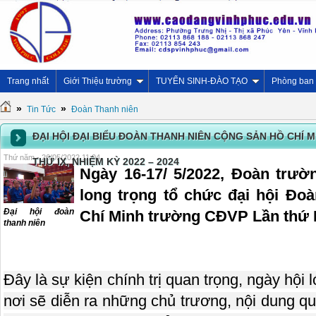
Trang nhất
Giới Thiệu trường
TUYỂN SINH-ĐÀO TẠO
Phòng ban
»
»
Tin Tức
Đoàn Thanh niên
ĐẠI HỘI ĐẠI BIỂU ĐOÀN THANH NIÊN CỘNG SẢN HỒ CHÍ
Thứ năm - 26/05/2022 11:04
THỨ IX, NHIỆM KỲ 2022 – 2024
Ngày 16-17/ 5/2022, Đoàn trư
long trọng tổ chức đại hội Đo
Đại hội đoàn
Chí Minh trường CĐVP Lần thứ IX
thanh niên
Đây là sự kiện chính trị quan trọng, ngày hội
nơi sẽ diễn ra những chủ trương, nội dung q