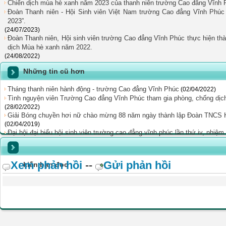
Chiến dịch mùa hè xanh năm 2023 của thanh niên trường Cao đẳng Vĩnh 
Đoàn Thanh niên - Hội Sinh viên Việt Nam trường Cao đẳng Vĩnh Phúc
2023”.
(24/07/2023)
Đoàn Thanh niên, Hội sinh viên trường Cao đẳng Vĩnh Phúc thực hiện th
dịch Mùa hè xanh năm 2022.
(24/08/2022)
Những tin cũ hơn
Tháng thanh niên hành động - trường Cao đẳng Vĩnh Phúc
(02/04/2022)
Tình nguyện viên Trường Cao đẳng Vĩnh Phúc tham gia phòng, chống dịch 
(28/02/2022)
Giải Bóng chuyền hơi nữ chào mừng 88 năm ngày thành lập Đoàn TNCS Hồ
(02/04/2019)
Đại hội đại biểu hội sinh viên trường cao đẳng vĩnh phúc lần thứ iv, nhiệ
Xem phản hồi
--
Gửi phản hồi
kiến bạn đọc