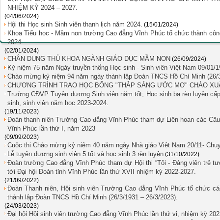
NHIỆM KỲ 2024 – 2027.
(04/06/2024)
Hội thi Học sinh Sinh viên thanh lịch năm 2024.
(15/01/2024)
Khoa Tiểu học - Mầm non trường Cao đẳng Vĩnh Phúc tổ chức thành công 
2024.
(02/01/2024)
CHÂN DUNG THỦ KHOA NGÀNH GIÁO DỤC MẦM NON
(26/09/2024)
Kỷ niệm 75 năm Ngày truyền thống Học sinh - Sinh viên Việt Nam 09/01/1
Chào mừng kỷ niệm 94 năm ngày thành lập Đoàn TNCS Hồ Chí Minh (26/
CHƯƠNG TRÌNH TRAO HỌC BỔNG "THẮP SÁNG ƯỚC MƠ" CHÀO XUÂ
Trường CĐVP Tuyên dương Sinh viên năm tốt; Học sinh ba rèn luyện cấ
sinh, sinh viên năm học 2023-2024.
(19/11/2023)
Đoàn thanh niên Trường Cao đẳng Vĩnh Phúc tham dự Liên hoan các Câu l
Vĩnh Phúc lần thứ I, năm 2023
(09/09/2023)
Cuộc thi Chào mừng kỷ niệm 40 năm ngày Nhà giáo Việt Nam 20/11- Chuyế
Lễ tuyên dương sinh viên 5 tốt và học sinh 3 rèn luyện
(31/10/2022)
Đoàn trường Cao đẳng Vĩnh Phúc tham dự Hội thi “Tôi - Đảng viên trẻ tư
tới Đại hội Đoàn tỉnh Vĩnh Phúc lần thứ XVII nhiệm kỳ 2022-2027.
(21/09/2022)
Đoàn Thanh niên, Hội sinh viên Trường Cao đẳng Vĩnh Phúc tổ chức c
thành lập Đoàn TNCS Hồ Chí Minh (26/3/1931 – 26/3/2023).
(24/03/2023)
Đại hội Hội sinh viên trường Cao đẳng Vĩnh Phúc lần thứ vi, nhiệm kỳ 202