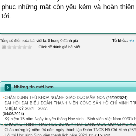
phục những mặt còn yếu kém và hoàn thiện b
tới.
Tổng số điểm của bài viết là: 0 trong 0 đánh giá
Từ khóa:
n/a
Click để đánh giá bài viết
Những tin mới hơn
CHÂN DUNG THỦ KHOA NGÀNH GIÁO DỤC MẦM NON
(26/09/2024)
ĐẠI HỘI ĐẠI BIỂU ĐOÀN THANH NIÊN CỘNG SẢN HỒ CHÍ MINH T
NHIỆM KỲ 2024 – 2027.
(04/06/2024)
Kỷ niệm 75 năm Ngày truyền thống Học sinh - Sinh viên Việt Nam 09/01/1
CHƯƠNG TRÌNH TRAO HỌC BỔNG "THẮP SÁNG ƯỚC MƠ" CHÀO XUÂ
Chào mừng kỷ niệm 94 năm ngày thành lập Đoàn TNCS Hồ Chí Minh (26/
Hội thi Học sinh Sinh viên thanh lịch năm 2024.
(15/01/2024)