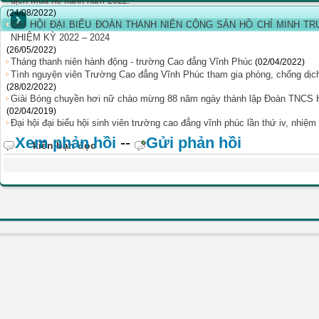
dịch Mùa hè xanh năm 2022.
(24/08/2022)
ĐẠI HỘI ĐẠI BIỂU ĐOÀN THANH NIÊN CỘNG SẢN HỒ CHÍ MINH T
NHIỆM KỲ 2022 – 2024
(26/05/2022)
Tháng thanh niên hành động - trường Cao đẳng Vĩnh Phúc
(02/04/2022)
Tình nguyện viên Trường Cao đẳng Vĩnh Phúc tham gia phòng, chống dịch 
(28/02/2022)
Giải Bóng chuyền hơi nữ chào mừng 88 năm ngày thành lập Đoàn TNCS Hồ
(02/04/2019)
Đại hội đại biểu hội sinh viên trường cao đẳng vĩnh phúc lần thứ iv, nhiệ
Xem phản hồi
--
Gửi phản hồi
kiến bạn đọc