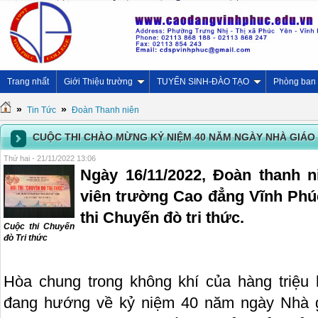
Trang nhất
Giới Thiệu trường
TUYỂN SINH-ĐÀO TẠO
Phòng ban
»
»
Tin Tức
Đoàn Thanh niên
CUỘC THI CHÀO MỪNG KỶ NIỆM 40 NĂM NGÀY NHÀ GIÁO V
Thứ hai - 21/11/2022 13:06
Ngày 16/11/2022, Đoàn thanh n
viên trường Cao đẳng Vĩnh Phú
thi Chuyến đò tri thức.
Cuộc thi Chuyến
đò Tri thức
Hòa chung trong không khí của hàng triệu 
đang hướng về kỷ niệm 40 năm ngày Nhà g