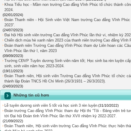
Khoa Tiểu học - Mầm non trường Cao đẳng Vĩnh Phúc tổ chức thành công 
2024.
(02/01/2024)
Đoàn Thanh niên - Hội Sinh viên Việt Nam trường Cao đẳng Vĩnh Phúc
2023”.
(24/07/2023)
Đại hội Hội sinh viên trường Cao đẳng Vĩnh Phúc lần thứ vi, nhiệm kỳ 202
Chiến dịch mùa hè xanh năm 2023 của thanh niên trường Cao đẳng Vĩnh 
Đoàn thanh niên Trường Cao đẳng Vĩnh Phúc tham dự Liên hoan các Câu l
Vĩnh Phúc lần thứ I, năm 2023
(09/09/2023)
Trường CĐVP Tuyên dương Sinh viên năm tốt; Học sinh ba rèn luyện cấ
sinh, sinh viên năm học 2023-2024.
(19/11/2023)
Đoàn Thanh niên, Hội sinh viên Trường Cao đẳng Vĩnh Phúc tổ chức c
thành lập Đoàn TNCS Hồ Chí Minh (26/3/1931 – 26/3/2023).
(24/03/2023)
Những tin cũ hơn
Lễ tuyên dương sinh viên 5 tốt và học sinh 3 rèn luyện
(31/10/2022)
Đoàn trường Cao đẳng Vĩnh Phúc tham dự Hội thi “Tôi - Đảng viên trẻ tư
tới Đại hội Đoàn tỉnh Vĩnh Phúc lần thứ XVII nhiệm kỳ 2022-2027.
(21/09/2022)
Đoàn Thanh niên, Hội sinh viên trường Cao đẳng Vĩnh Phúc thực hiện th