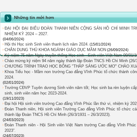
Những tin mới hơn
ĐẠI HỘI ĐẠI BIỂU ĐOÀN THANH NIÊN CỘNG SẢN HỒ CHÍ MINH T
NHIỆM KỲ 2024 – 2027.
(04/06/2024)
Hội thi Học sinh Sinh viên thanh lịch năm 2024.
(15/01/2024)
CHÂN DUNG THỦ KHOA NGÀNH GIÁO DỤC MẦM NON
(26/09/2024)
Kỷ niệm 75 năm Ngày truyền thống Học sinh - Sinh viên Việt Nam 09/01/1
Chào mừng kỷ niệm 94 năm ngày thành lập Đoàn TNCS Hồ Chí Minh (26/
CHƯƠNG TRÌNH TRAO HỌC BỔNG "THẮP SÁNG ƯỚC MƠ" CHÀO XUÂ
Khoa Tiểu học - Mầm non trường Cao đẳng Vĩnh Phúc tổ chức thành công 
2024.
(02/01/2024)
Trường CĐVP Tuyên dương Sinh viên năm tốt; Học sinh ba rèn luyện cấ
sinh, sinh viên năm học 2023-2024.
(19/11/2023)
Đại hội Hội sinh viên trường Cao đẳng Vĩnh Phúc lần thứ vi, nhiệm kỳ 202
Đoàn Thanh niên, Hội sinh viên Trường Cao đẳng Vĩnh Phúc tổ chức c
thành lập Đoàn TNCS Hồ Chí Minh (26/3/1931 – 26/3/2023).
(24/03/2023)
Đoàn Thanh niên - Hội Sinh viên Việt Nam trường Cao đẳng Vĩnh Phúc
2023”.
(24/07/2023)