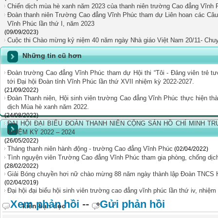
Chiến dịch mùa hè xanh năm 2023 của thanh niên trường Cao đẳng Vĩnh 
Đoàn thanh niên Trường Cao đẳng Vĩnh Phúc tham dự Liên hoan các Câu l
Vĩnh Phúc lần thứ I, năm 2023
(09/09/2023)
Cuộc thi Chào mừng kỷ niệm 40 năm ngày Nhà giáo Việt Nam 20/11- Chuyế
Những tin cũ hơn
Đoàn trường Cao đẳng Vĩnh Phúc tham dự Hội thi “Tôi - Đảng viên trẻ tư
tới Đại hội Đoàn tỉnh Vĩnh Phúc lần thứ XVII nhiệm kỳ 2022-2027.
(21/09/2022)
Đoàn Thanh niên, Hội sinh viên trường Cao đẳng Vĩnh Phúc thực hiện th
dịch Mùa hè xanh năm 2022.
(24/08/2022)
ĐẠI HỘI ĐẠI BIỂU ĐOÀN THANH NIÊN CỘNG SẢN HỒ CHÍ MINH T
NHIỆM KỲ 2022 – 2024
(26/05/2022)
Tháng thanh niên hành động - trường Cao đẳng Vĩnh Phúc
(02/04/2022)
Tình nguyện viên Trường Cao đẳng Vĩnh Phúc tham gia phòng, chống dịch 
(28/02/2022)
Giải Bóng chuyền hơi nữ chào mừng 88 năm ngày thành lập Đoàn TNCS Hồ
(02/04/2019)
Đại hội đại biểu hội sinh viên trường cao đẳng vĩnh phúc lần thứ iv, nhiệ
Xem phản hồi
--
Gửi phản hồi
kiến bạn đọc