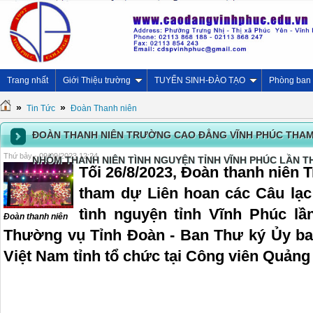
Trang nhất
Giới Thiệu trường
TUYỂN SINH-ĐÀO TẠO
Phòng ban
»
»
Tin Tức
Đoàn Thanh niên
ĐOÀN THANH NIÊN TRƯỜNG CAO ĐẲNG VĨNH PHÚC THAM 
Thứ bảy - 09/09/2023 12:24
NHÓM THANH NIÊN TÌNH NGUYỆN TỈNH VĨNH PHÚC LẦN TH
Tối 26/8/2023, Đoàn thanh niên
tham dự Liên hoan các Câu lạc
tình nguyện tỉnh Vĩnh Phúc lầ
Đoàn thanh niên
Thường vụ Tỉnh Đoàn - Ban Thư ký Ủy ban
Việt Nam tỉnh tổ chức tại Công viên Quản