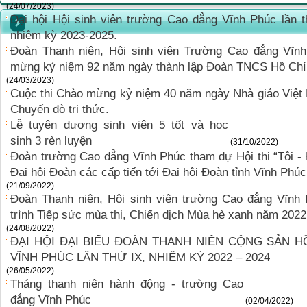
(24/07/2023)
Đại hội Hội sinh viên trường Cao đẳng Vĩnh Phúc lần t
nhiệm kỳ 2023-2025.
Đoàn Thanh niên, Hội sinh viên Trường Cao đẳng Vĩn
mừng kỷ niệm 92 năm ngày thành lập Đoàn TNCS Hồ Chí M
(24/03/2023)
Cuộc thi Chào mừng kỷ niệm 40 năm ngày Nhà giáo Việt
Chuyến đò tri thức.
Lễ tuyên dương sinh viên 5 tốt và học
sinh 3 rèn luyện
(31/10/2022)
Đoàn trường Cao đẳng Vĩnh Phúc tham dự Hội thi “Tôi - 
Đại hội Đoàn các cấp tiến tới Đại hội Đoàn tỉnh Vĩnh Phú
(21/09/2022)
Đoàn Thanh niên, Hội sinh viên trường Cao đẳng Vĩnh
trình Tiếp sức mùa thi, Chiến dịch Mùa hè xanh năm 2022
(24/08/2022)
ĐẠI HỘI ĐẠI BIỂU ĐOÀN THANH NIÊN CỘNG SẢN 
VĨNH PHÚC LẦN THỨ IX, NHIỆM KỲ 2022 – 2024
(26/05/2022)
Tháng thanh niên hành động - trường Cao
đẳng Vĩnh Phúc
(02/04/2022)