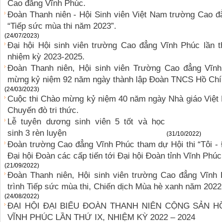
Cao đẳng Vĩnh Phúc.
Đoàn Thanh niên - Hội Sinh viên Việt Nam trường Cao đ
“Tiếp sức mùa thi năm 2023”.
(24/07/2023)
Đại hội Hội sinh viên trường Cao đẳng Vĩnh Phúc lần t
nhiệm kỳ 2023-2025.
Đoàn Thanh niên, Hội sinh viên Trường Cao đẳng Vĩn
mừng kỷ niệm 92 năm ngày thành lập Đoàn TNCS Hồ Chí M
(24/03/2023)
Cuộc thi Chào mừng kỷ niệm 40 năm ngày Nhà giáo Việt
Chuyến đò tri thức.
Lễ tuyên dương sinh viên 5 tốt và học
sinh 3 rèn luyện
(31/10/2022)
Đoàn trường Cao đẳng Vĩnh Phúc tham dự Hội thi “Tôi - 
Đại hội Đoàn các cấp tiến tới Đại hội Đoàn tỉnh Vĩnh Phú
(21/09/2022)
Đoàn Thanh niên, Hội sinh viên trường Cao đẳng Vĩnh
trình Tiếp sức mùa thi, Chiến dịch Mùa hè xanh năm 2022
(24/08/2022)
ĐẠI HỘI ĐẠI BIỂU ĐOÀN THANH NIÊN CỘNG SẢN 
VĨNH PHÚC LẦN THỨ IX, NHIỆM KỲ 2022 – 2024