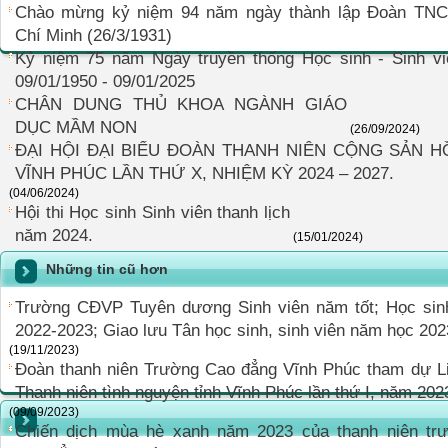
Chào mừng kỷ niệm 94 năm ngày thành lập Đoàn TN
Chí Minh (26/3/1931)
Kỷ niệm 75 năm Ngày truyền thống Học sinh - Sinh v
09/01/1950 - 09/01/2025
CHÂN DUNG THỦ KHOA NGÀNH GIÁO
DỤC MẦM NON
(26/09/2024)
ĐẠI HỘI ĐẠI BIỂU ĐOÀN THANH NIÊN CỘNG SẢN 
VĨNH PHÚC LẦN THỨ X, NHIỆM KỲ 2024 – 2027.
(04/06/2024)
Hội thi Học sinh Sinh viên thanh lịch
năm 2024.
(15/01/2024)
Những tin cũ hơn
Trường CĐVP Tuyên dương Sinh viên năm tốt; Học sin
2022-2023; Giao lưu Tân học sinh, sinh viên năm học 202
(19/11/2023)
Đoàn thanh niên Trường Cao đẳng Vĩnh Phúc tham dự Li
Thanh niên tình nguyện tỉnh Vĩnh Phúc lần thứ I, năm 202
(09/09/2023)
Chiến dịch mùa hè xanh năm 2023 của thanh niên tr