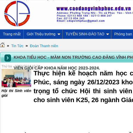
Trang nhất
Giới Thiệu trường
TUYỂN SINH-ĐÀO TẠO
Phòng ban
»
»
Tin Tức
Đoàn Thanh niên
KHOA TIỂU HỌC - MẦM NON TRƯỜNG CAO ĐẲNG VĨNH PH
Thứ ba - 02/01/2024 10:24
VIÊN GIỎI CẤP KHOA NĂM HỌC 2023-2024.
Thực hiện kế hoạch năm học
Phúc, sáng ngày 26/12/2023 kho
trọng tổ chức Hội thi sinh viê
Hội thi Sinh viên
giỏi
cho sinh viên K25, 26 ngành Gi