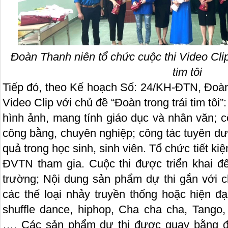
Đoàn Thanh niên tổ chức cuộc thi Video Clip
tim tôi
Tiếp đó, theo Kế hoạch Số: 24/KH-ĐTN, Đoàn
Video Clip với chủ đề “Đoàn trong trái tim tôi”
hình ảnh, mang tính giáo dục và nhân văn; c
công bằng, chuyên nghiệp; công tác tuyên d
quả trong học sinh, sinh viên. Tổ chức tiết ki
ĐVTN tham gia. Cuộc thi được triển khai đ
trường; Nội dung sản phẩm dự thi gắn với c
các thể loại nhảy truyền thống hoặc hiện đ
shuffle dance, hiphop, Cha cha cha, Tang
…. Các sản phẩm dự thi được quay bằng đ