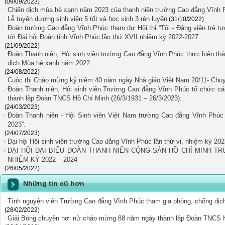
(09/09/2023)
Chiến dịch mùa hè xanh năm 2023 của thanh niên trường Cao đẳng Vĩnh 
Lễ tuyên dương sinh viên 5 tốt và học sinh 3 rèn luyện
(31/10/2022)
Đoàn trường Cao đẳng Vĩnh Phúc tham dự Hội thi “Tôi - Đảng viên trẻ tư
tới Đại hội Đoàn tỉnh Vĩnh Phúc lần thứ XVII nhiệm kỳ 2022-2027.
(21/09/2022)
Đoàn Thanh niên, Hội sinh viên trường Cao đẳng Vĩnh Phúc thực hiện th
dịch Mùa hè xanh năm 2022.
(24/08/2022)
Cuộc thi Chào mừng kỷ niệm 40 năm ngày Nhà giáo Việt Nam 20/11- Chuyế
Đoàn Thanh niên, Hội sinh viên Trường Cao đẳng Vĩnh Phúc tổ chức c
thành lập Đoàn TNCS Hồ Chí Minh (26/3/1931 – 26/3/2023).
(24/03/2023)
Đoàn Thanh niên - Hội Sinh viên Việt Nam trường Cao đẳng Vĩnh Phúc
2023”.
(24/07/2023)
Đại hội Hội sinh viên trường Cao đẳng Vĩnh Phúc lần thứ vi, nhiệm kỳ 202
ĐẠI HỘI ĐẠI BIỂU ĐOÀN THANH NIÊN CỘNG SẢN HỒ CHÍ MINH T
NHIỆM KỲ 2022 – 2024
(26/05/2022)
Những tin cũ hơn
Tình nguyện viên Trường Cao đẳng Vĩnh Phúc tham gia phòng, chống dịch 
(28/02/2022)
Giải Bóng chuyền hơi nữ chào mừng 88 năm ngày thành lập Đoàn TNCS Hồ