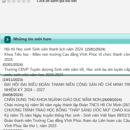
Click để đánh giá bài viết
Những tin mới hơn
Hội thi Học sinh Sinh viên thanh lịch năm 2024.
(15/01/2024)
Khoa Tiểu học - Mầm non trường Cao đẳng Vĩnh Phúc tổ chức thành công 
2024.
(02/01/2024)
Trường CĐVP Tuyên dương Sinh viên năm tốt; Học sinh ba rèn luyện cấ
sinh, sinh viên năm học 2023-2024.
(19/11/2023)
ĐẠI HỘI ĐẠI BIỂU ĐOÀN THANH NIÊN CỘNG SẢN HỒ CHÍ MINH T
NHIỆM KỲ 2024 – 2027.
(04/06/2024)
CHÂN DUNG THỦ KHOA NGÀNH GIÁO DỤC MẦM NON
(26/09/2024)
Chào mừng kỷ niệm 94 năm ngày thành lập Đoàn TNCS Hồ Chí Minh (26/
CHƯƠNG TRÌNH TRAO HỌC BỔNG "THẮP SÁNG ƯỚC MƠ" CHÀO XUÂ
Kỷ niệm 75 năm Ngày truyền thống Học sinh - Sinh viên Việt Nam 09/01/1
Đoàn thanh niên Trường Cao đẳng Vĩnh Phúc tham dự Liên hoan các Câu l
Vĩnh Phúc lần thứ I, năm 2023