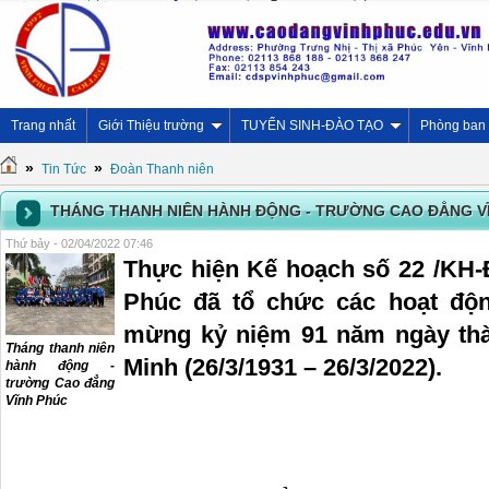
Trang nhất
Giới Thiệu trường
TUYỂN SINH-ĐÀO TẠO
Phòng ban
»
»
Tin Tức
Đoàn Thanh niên
THÁNG THANH NIÊN HÀNH ĐỘNG - TRƯỜNG CAO ĐẲNG V
Thứ bảy - 02/04/2022 07:46
Thực hiện Kế hoạch số 22 /KH
Phúc đã tổ chức các hoạt độn
mừng kỷ niệm 91 năm ngày th
Tháng thanh niên
Minh (26/3/1931 – 26/3/2022).
hành động -
trường Cao đẳng
Vĩnh Phúc