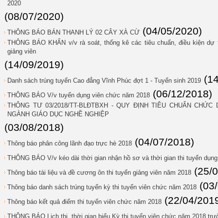
2020
(08/07/2020)
(04/05/2020)
THÔNG BÁO BÁN THANH LÝ 02 CÂY XÀ CỪ
THÔNG BÁO KHẨN v/v rà soát, thống kê các tiêu chuẩn, điều kiện dự t
giảng viên
(14/09/2019)
(1
Danh sách trúng tuyển Cao đẳng Vĩnh Phúc đợt 1 - Tuyển sinh 2019
(06/12/2018)
THÔNG BÁO V/v tuyển dụng viên chức năm 2018
THÔNG TƯ 03/2018/TT-BLĐTBXH - QUY ĐỊNH TIÊU CHUẨN CHỨ
NGÀNH GIÁO DỤC NGHỀ NGHIỆP
(03/08/2018)
(04/07/2018)
Thông báo phân công lãnh đạo trực hè 2018
THÔNG BÁO V/v kéo dài thời gian nhận hồ sơ và thời gian thi tuyển dụn
(25/
Thông báo tài liệu và đề cương ôn thi tuyển giảng viên năm 2018
(03
Thông báo danh sách trúng tuyển kỳ thi tuyển viên chức năm 2018
(22/04/201
Thông báo kết quả điểm thi tuyển viên chức năm 2018
THÔNG BÁO Lịch thi, thời gian biểu Kỳ thi tuyển viên chức năm 2018 tr