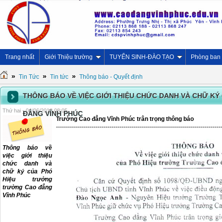
Trang nhất
Giới Thiệu trường
TUYỂN SINH-ĐÀO TẠO
Phòng ban
»
»
»
Tin Tức
Tin tức
Thông báo - Quyết định
THÔNG BÁO VỀ VIỆC GIỚI THIỆU CHỨC DANH VÀ CHỮ K
Thứ hai - 04/06/2018 08:05
ĐẲNG VĨNH PHÚC
Trường Cao đẳng Vĩnh Phúc trân trọng thông báo
-----------------------------------------------------------------------------------
Thông báo về
việc giới thiệu
chức danh và
chữ ký của Phó
Hiệu trưởng
trường Cao đẳng
Vĩnh Phúc