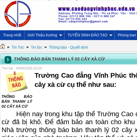
Trang nhất
Giới Thiệu trường
TUYỂN SINH-ĐÀO TẠO
Phòng ban
»
»
»
Tin Tức
Tin tức
Thông báo - Quyết định
THÔNG BÁO BÁN THANH LÝ 02 CÂY XÀ CỪ
Thứ hai - 04/05/2020 16:29
Trường Cao đẳng Vĩnh Phúc thô
cây xà cừ cụ thể như sau:
THÔNG BÁO
BÁN THANH LÝ
02 CÂY XÀ CỪ
Hiện nay trong khu tập thể Trường Cao
cừ đã bị khô. Để đảm bảo an toàn cho khu
Nhà trường thông báo bán thanh lý 02 cây x