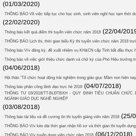
(01/03/2020)
THÔNG BÁO Về việc tiếp tục cho học sinh, sinh viên nghỉ học tạm thời do
(22/02/2020)
(22/04/201
Thông báo kết quả điểm thi tuyển viên chức năm 2018
THÔNG BÁO Lịch thi, thời gian biểu Kỳ thi tuyển viên chức năm 2018 tr
Thông báo V/v đăng ký, đề xuất nhiệm vụ KH&CN cấp Tỉnh bắt đầu thực 
Thông báo về việc giới thiệu chức danh và chữ ký của Phó Hiệu trưởng 
(04/06/2018)
Hội thảo “Tổ chức hoạt động trải nghiệm trong giáo giục Mầm non hiện nay
(04/07/2018)
Thông báo phân công lãnh đạo trực hè 2018
THÔNG TƯ 03/2018/TT-BLĐTBXH - QUY ĐỊNH TIÊU CHUẨN CHỨ
NGÀNH GIÁO DỤC NGHỀ NGHIỆP
(03/08/2018)
(25/
Thông báo tài liệu và đề cương ôn thi tuyển giảng viên năm 2018
THÔNG BÁO V/v kéo dài thời gian nhận hồ sơ và thời gian thi tuyển dụn
(06/12/2018)
THÔNG BÁO V/v tuyển dụng viên chức năm 2018