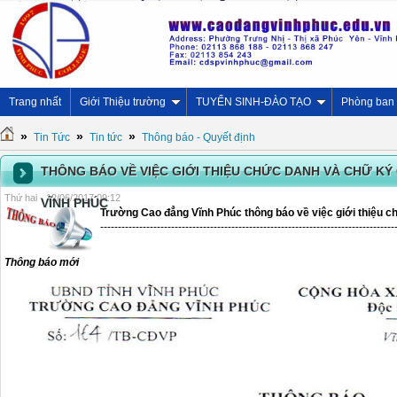
Trang nhất
Giới Thiệu trường
TUYỂN SINH-ĐÀO TẠO
Phòng ban
»
»
»
Tin Tức
Tin tức
Thông báo - Quyết định
THÔNG BÁO VỀ VIỆC GIỚI THIỆU CHỨC DANH VÀ CHỮ K
Thứ hai - 12/06/2017 09:12
VĨNH PHÚC
Trường Cao đẳng Vĩnh Phúc thông báo về việc giới thiệu 
-----------------------------------------------------------------------------------
Thông báo mới