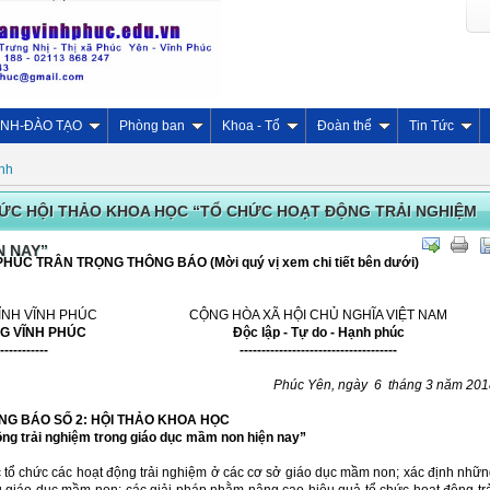
INH-ĐÀO TẠO
Phòng ban
Khoa - Tổ
Đoàn thể
Tin Tức
ịnh
HỨC HỘI THẢO KHOA HỌC “TỔ CHỨC HOẠT ĐỘNG TRẢI NGHIỆM
N NAY”
C TRÂN TRỌNG THÔNG BÁO (Mời quý vị xem chi tiết bên dưới)
ỈNH VĨNH PHÚC
CỘNG HÒA XÃ HỘI CHỦ NGHĨA VIỆT NAM
G VĨNH PHÚC
Độc lập - Tự do - Hạnh phúc
-----------
------------------------------------
Phúc Yên, ngày 6 tháng 3 năm 201
NG BÁO SỐ 2: HỘI THẢO KHOA HỌC
ng trải nghiệm trong giáo dục mầm non hiện nay”
̉ chức các hoạt động trải nghiệm ở các cơ sở giáo dục mầm non; xác định nhữ