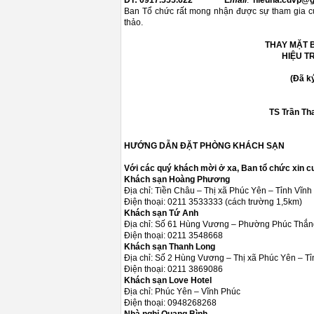
ĐT: 0917.555.622 E
mail
:
hieuna.cdvp@
Ban Tổ chức rất mong nhận được sự tham gia của
thảo.
THAY MẶT
HIỆU TRƯỞ
(Đã ký
TS Trần Thanh T
HƯỚNG DẪN ĐẶT PHÒNG KHÁCH SẠN
Với các quý khách mời ở xa, Ban tổ chức xin c
Khách sạn Hoàng Phương
Địa chỉ: Tiền Châu – Thị xã Phúc Yên – Tỉnh Vĩnh
Điện thoại: 0211 3533333 (cách trường 1,5km)
Khách sạn Tứ Anh
Địa chỉ: Số 61 Hùng Vương – Phường Phúc Thắng
Điện thoại: 0211 3548668
Khách sạn Thanh Long
Địa chỉ: Số 2 Hùng Vương – Thị xã Phúc Yên – T
Điện thoại: 0211 3869086
Khách sạn Love Hotel
Địa chỉ: Phúc Yên – Vĩnh Phúc
Điện thoại: 0948268268