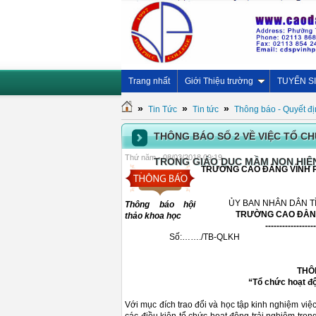
Trang nhất
Giới Thiệu trường
TUYỂN S
»
»
»
Tin Tức
Tin tức
Thông báo - Quyết đ
THÔNG BÁO SỐ 2 VỀ VIỆC TỔ C
Thứ năm - 08/03/2018 09:19
TRONG GIÁO DỤC MẦM NON HIỆ
TRƯỜNG CAO ĐẲNG VĨNH PHÚ
ỦY BAN NHÂN DÂN T
Thông báo hội
TRƯỜNG CAO ĐẲN
thảo khoa học
------------------
Số:……./TB-QLKH
THÔ
“Tổ chức hoạt độ
Với mục đích trao đổi và học tập kinh nghiệm việc tô