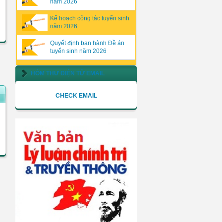
năm 2026
Kế hoạch công tác tuyển sinh
năm 2026
Quyết định ban hành Đề án
tuyển sinh năm 2026
HÒM THƯ ĐIỆN TỬ EMAIL
CHECK EMAIL