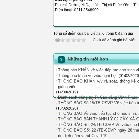
Nhà nghỉ Quang Bình
Địa chỉ: Đường đi Đại Lải – Thị xã Phúc Yên – Tỉ
Điện thoại: 0211 3548900
Tổng số điểm của bài viết là: 0 trong 0 đánh giá
Click để đánh giá bài viết
Những tin mới hơn
Thông báo KHẨN về việc tiếp tục cho sinh v
Thông báo khẩn về việc nghỉ học
(01/02/2020
THÔNG BÁO KHẨN v/v rà soát, thống kê các
giảng viên
(14/09/2019)
Danh sách trúng tuyển Cao đẳng Vĩnh Phúc 
THÔNG BÁO Số:15/TB-CĐVP Về việc tiếp tục c
(16/02/2020)
THÔNG BÁO Về việc tiếp tục cho học sinh, si
THÔNG BÁO BÁN THANH LÝ 02 CÂY XÀ 
THÔNG BÁO Số: 24/TB-CĐVP Về việc cho học 
THÔNG BÁO Số: 22 /TB-CĐVP ngày 28 tháng 
do dịch cúm vi rút Covid-19