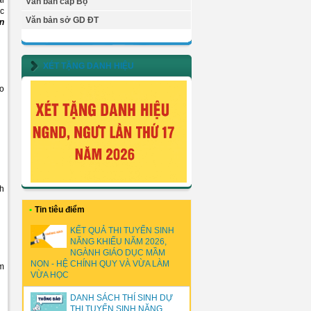
̉i
Văn bản cấp Bộ
̣c
Văn bản sở GD ĐT
̣n
XÉT TẶNG DANH HIỆU
̣o
nh
•
Tin tiêu điểm
KẾT QUẢ THI TUYỂN SINH
NĂNG KHIẾU NĂM 2026,
NGÀNH GIÁO DỤC MẦM
NON - HỆ CHÍNH QUY VÀ VỪA LÀM
ơm
VỪA HỌC
DANH SÁCH THÍ SINH DỰ
THI TUYỂN SINH NĂNG