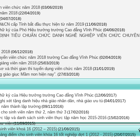
ển viên chức năm 2018
(03/06/2019)
c năm 2018
(22/04/2019)
(04/07/2018)
H&CN cấp Tỉnh bắt đầu thực hiện từ năm 2019
(11/06/2018)
 chữ ký của Phó Hiệu trưởng trường Cao đẳng Vĩnh Phúc
(04/06/2018)
Y ĐỊNH TIÊU CHUẨN CHỨC DANH NGHỀ NGHIỆP VIÊN CHỨC CHUYÊN
 2018
(06/12/2018)
 tuyển viên chức năm 2018 trường Cao đẳng Vĩnh Phúc
(02/04/2019)
 giảng viên năm 2018
(25/03/2019)
ơ và thời gian thi tuyển dụng viên chức năm 2018
(31/01/2019)
ng giáo giục Mầm non hiện nay”.
(27/03/2018)
 chữ ký của Hiệu trưởng trường Cao đẳng Vĩnh Phúc
(12/06/2017)
hị xét tặng danh hiệu nhà giáo nhân dân, nhà giáo ưu tú
(04/01/2017)
0 năm thành lập trường
(09/11/2016)
cho sinh viên năm thứ 2, năm thứ 3
(17/02/2016)
c tập và danh sách sinh viên thực tập năm học 2015-2016
(15/02/2016)
hư viện
(11/09/2015)
sinh viên khoá 16 (2012 – 2015)
(21/08/2015)
ng điểm cho sinh viên khóa 16 tốt nghiệp đợt 1 (2012 - 2015)
(20/07/2015)