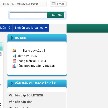
18:39 +07 Thứ sáu, 07/08/2026
Liên hệ
Nghiên cứu khoa học
BỘ ĐẾM
Đang truy cập : 3
Hôm nay : 1047
Tháng hiện tại : 11004
Tổng lượt truy cập :
7353815
VĂN BẢN CHỈ ĐẠO CÁC CẤP
8
Văn bản cấp Sở LĐTBXH
Văn bản cấp Tỉnh
ng