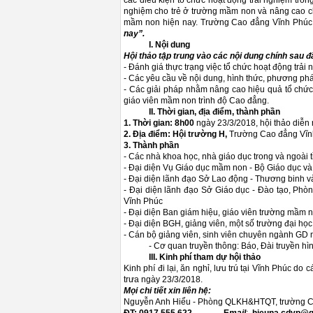
các điều kiện tổ chức hoạt động trải nghiệm tro
nghiệm cho trẻ ở trường mầm non và nâng cao châ
mầm non hiện nay. Trường Cao đẳng Vĩnh Phúc
nay”.
I. Nội dung
Hội thảo tập trung vào các nội dung chính sau đ
- Đánh giá thực trạng việc tổ chức hoạt động trả
- Các yêu cầu về nội dung, hình thức, phương pháp
- Các giải pháp nhằm nâng cao hiệu quả tổ chức
giáo viên mầm non trình độ Cao đẳng.
II. Thời gian, địa điểm, thành phần
1. Thời gian: 8h00
ngày 23/3/2018, hội thảo diễn 
2. Địa điểm: Hội trường H,
Trường Cao đẳng Vĩnh
3. Thành phần
- Các nhà khoa học, nhà giáo dục trong và ngoài t
- Đại diện Vụ Giáo dục mầm non - Bộ Giáo dục v
- Đại diện lãnh đạo Sở Lao động - Thương binh
- Đại diện lãnh đạo Sở Giáo dục - Đào tạo, Pho
Vĩnh Phúc
- Đại diện Ban giám hiệu, giáo viên trường mầm no
- Đại diện BGH, giảng viên, một số trường đại họ
- Cán bộ giảng viên, sinh viên chuyên ngành GD
- Cơ quan truyền thông: Báo, Đài truyền hình
III.
Kinh phí tham dự hội thảo
Kinh phí đi lại, ăn nghỉ, lưu trú tại Vĩnh Phúc 
trưa ngày 23/3/2018.
Mọi chi tiết xin liên hệ
:
Nguyễn Anh Hiểu - Phòng QLKH&HTQT, trường C