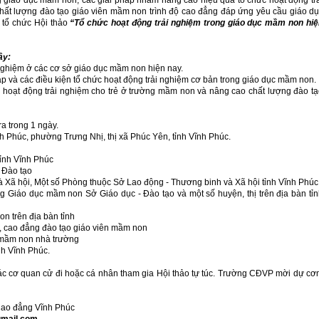
ng giáo dục mầm non; các giải pháp nhằm nâng cao hiệu quả tổ chức hoạt động tra
́t lượng đào tạo giáo viên mầm non trình độ cao đẳng đáp ứng yêu cầu giáo du
 tổ chức Hội thảo
“Tổ chức hoạt động trải nghiệm trong giáo dục mầm non hiê
ây:
i nghiệm ở các cơ sở giáo dục mầm non hiện nay.
 và các điều kiện tổ chức hoạt động trải nghiệm cơ bản trong giáo dục mầm non.
 hoạt động trải nghiệm cho trẻ ở trường mầm non và nâng cao chất lượng đào ta
ra trong 1 ngày.
 Phúc, phường Trưng Nhị, thị xã Phúc Yên, tỉnh Vĩnh Phúc.
ỉnh Vĩnh Phúc
à Đào tạo
 và Xã hội, Một số Phòng thuộc Sở Lao động - Thương binh và Xã hội tỉnh Vĩnh Phúc
̀ng Giáo dục mầm non Sở Giáo dục - Đào tạo và một số huyện, thị trên địa bàn tỉ
n trên địa bàn tỉnh
c, cao đẳng đào tạo giáo viên mầm non
 mầm non nhà trường
 Vĩnh Phúc.
do các cơ quan cử đi hoặc cá nhân tham gia Hội thảo tự túc. Trường CĐVP mời dự c
ao đẳng Vĩnh Phúc