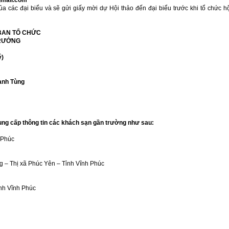
gmail.com
 các đại biểu và sẽ gửi giấy mời dự Hội thảo đến đại biểu trước khi tổ chức h
 BAN TỔ CHỨC
NG
)
ùng
ung cấp thông tin các khách sạn gần trường như sau:
 Phúc
 – Thị xã Phúc Yên – Tỉnh Vĩnh Phúc
ỉnh Vĩnh Phúc