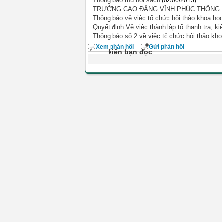
Thông báo thu hồi sách
(02/06/2015)
TRƯỜNG CAO ĐẲNG VĨNH PHÚC THÔNG B
Thông báo về việc tổ chức hội thảo khoa họ
Quyết định Về việc thành lập tổ thanh tra, 
Thông báo số 2 về việc tổ chức hội thảo kho
Xem phản hồi
--
Gửi phản hồi
kiến bạn đọc