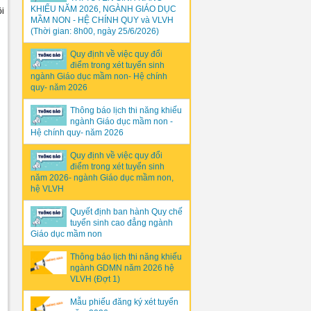
KHIẾU NĂM 2026, NGÀNH GIÁO DỤC
ội
MẦM NON - HỆ CHÍNH QUY và VLVH
(Thời gian: 8h00, ngày 25/6/2026)
Quy định về việc quy đổi
điểm trong xét tuyển sinh
ngành Giáo dục mầm non- Hệ chính
quy- năm 2026
Thông báo lịch thi năng khiếu
ngành Giáo dục mầm non -
Hệ chính quy- năm 2026
Quy định về việc quy đổi
điểm trong xét tuyển sinh
năm 2026- ngành Giáo dục mầm non,
hệ VLVH
Quyết định ban hành Quy chế
tuyển sinh cao đẳng ngành
Giáo dục mầm non
Thông báo lịch thi năng khiếu
ngành GDMN năm 2026 hệ
VLVH (Đợt 1)
Mẫu phiếu đăng ký xét tuyển