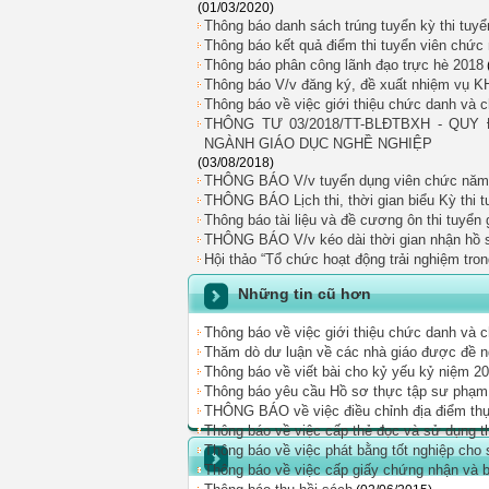
(01/03/2020)
Thông báo danh sách trúng tuyển kỳ thi tuy
Thông báo kết quả điểm thi tuyển viên chứ
Thông báo phân công lãnh đạo trực hè 2018
Thông báo V/v đăng ký, đề xuất nhiệm vụ K
Thông báo về việc giới thiệu chức danh và
THÔNG TƯ 03/2018/TT-BLĐTBXH - QU
NGÀNH GIÁO DỤC NGHỀ NGHIỆP
(03/08/2018)
THÔNG BÁO V/v tuyển dụng viên chức năm
THÔNG BÁO Lịch thi, thời gian biểu Kỳ thi
Thông báo tài liệu và đề cương ôn thi tuyển
THÔNG BÁO V/v kéo dài thời gian nhận hồ s
Hội thảo “Tổ chức hoạt động trải nghiệm tro
Những tin cũ hơn
Thông báo về việc giới thiệu chức danh và
Thăm dò dư luận về các nhà giáo được đề ng
Thông báo về viết bài cho kỷ yếu kỷ niệm 2
Thông báo yêu cầu Hồ sơ thực tập sư phạm 
THÔNG BÁO về việc điều chỉnh địa điểm thự
Thông báo về việc cấp thẻ đọc và sử dụng t
Thông báo về việc phát bằng tốt nghiệp cho 
Thông báo về việc cấp giấy chứng nhận và bả