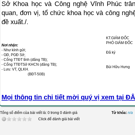
Sở Khoa học và Công nghệ Vĩnh Phúc trân 
quan, đơn vị, tổ chức khoa học và công nghệ
đề xuất./.
KT.GIÁM ĐỐC
PHÓ GIÁM ĐỐC
Nơi nhận:
- Như kính gửi;
Đã ký
- GĐ, PGĐ Sở;
- Cổng TTĐT tỉnh (đăng TB);
- Cổng TTĐTSở KHCN (đăng TB);
Bùi Hữu Hưng
- Lưu: VT, QLKH.
(BĐT-50B)
Mọi thông tin chi tiết mời quý vị xem tại Đ
Tổng số điểm của bài viết là: 0 trong 0 đánh giá
Từ khóa:
n/a
Click để đánh giá bài viết