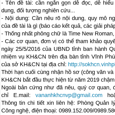
- Tên đề tài: cần ngắn gọn dễ đọc, dễ hiểu
dung, đối tượng nghiên cứu...
- Nội dung: Cần nêu rõ nội dung, quy mô n
của đề tài là gì (báo cáo kết quả, các giải pháp,
- Thống nhất phông chữ là Time New Roman,
- Các cơ quan, đơn vị có thể tham khảo qu
ngày 25/5/2016 của UBND tỉnh ban hành Qu
nhiệm vụ KH&CN trên địa bàn tỉnh Vĩnh Phúc 
của sở KH&CN tại địa chỉ:
http://sokhcn.vinh
Thời hạn cuối cùng nhận hồ sơ (công văn và
KH&CN bắt đầu thực hiện từ năm 2019 chậm n
Ngoài bản cứng như đã nêu, quý cơ quan, 
chỉ E.mail:
vananhkhcnvp@gmail.com
ho
Thông tin chi tiết xin liên hệ: Phòng Quản
Công nghệ, điện thoại: 0989.152.009/0989.58