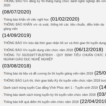
THÔNG BÁO V/v đăng ký thi thăng hạng chức danh nghề nghiệp đối với gi
2020
(08/07/2020)
(01/02/2020)
Thông báo khẩn về việc nghỉ học
THÔNG BÁO KHẨN v/v rà soát, thống kê các tiêu chuẩn, điều kiện dự t
giảng viên
(14/09/2019)
THÔNG BÁO V/v kéo dài thời gian nhận hồ sơ và thời gian thi tuyển dụn
(06/12/2018)
THÔNG BÁO V/v tuyển dụng viên chức năm 2018
THÔNG TƯ 03/2018/TT-BLĐTBXH - QUY ĐỊNH TIÊU CHUẨN CHỨ
NGÀNH GIÁO DỤC NGHỀ NGHIỆP
(03/08/2018)
(25/
Thông báo tài liệu và đề cương ôn thi tuyển giảng viên năm 2018
THÔNG BÁO Lịch thi, thời gian biểu Kỳ thi tuyển viên chức năm 2018 tr
(1
Danh sách trúng tuyển Cao đẳng Vĩnh Phúc đợt 1 - Tuyển sinh 2019
(03
Thông báo danh sách trúng tuyển kỳ thi tuyển viên chức năm 2018
(22/04/201
Thông báo kết quả điểm thi tuyển viên chức năm 2018