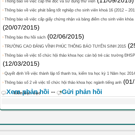
(11/09/2015)
Thông báo về việc cấp thẻ đọc và sử dụng thư viện
Thông báo về việc phát bằng tốt nghiệp cho sinh viên khoá 16 (2012 – 201
Thông báo về việc cấp giấy chứng nhận và bảng điểm cho sinh viên khóa 1
(20/07/2015)
(02/06/2015)
Thông báo thu hồi sách
(2
TRƯỜNG CAO ĐẲNG VĨNH PHÚC THÔNG BÁO TUYỂN SINH 2015
Thông báo về việc tổ chức hội thảo khoa học cán bộ trẻ các trường ĐHS
(12/03/2015)
Quyết định Về việc thành lập tổ thanh tra, kiểm tra học kỳ 1 Năm học 201
(01
Thông báo số 2 về việc tổ chức hội thảo khoa học ngành tiếng anh
Xem phản hồi
--
Gửi phản hồi
kiến bạn đọc