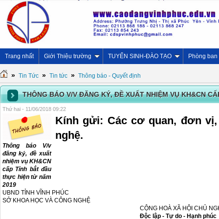
Trang nhất
Giới Thiệu trường
TUYỂN SINH-ĐÀO TẠO
Phòng ban
»
»
»
Tin Tức
Tin tức
Thông báo - Quyết định
THÔNG BÁO V/V ĐĂNG KÝ, ĐỀ XUẤT NHIỆM VỤ KH&CN CẤ
Thứ hai - 11/06/2018 09:22
Kính gửi: Các cơ quan, đơn vị
nghệ.
Thông báo V/v
đăng ký, đề xuất
nhiệm vụ KH&CN
cấp Tỉnh bắt đầu
thực hiện từ năm
2019
UBND TỈNH VĨNH PHÚC
SỞ KHOA HỌC VÀ CÔNG NGHỆ
CỘNG HOÀ XÃ HỘI CHỦ NGH
Độc lập - Tự do - Hạnh phúc