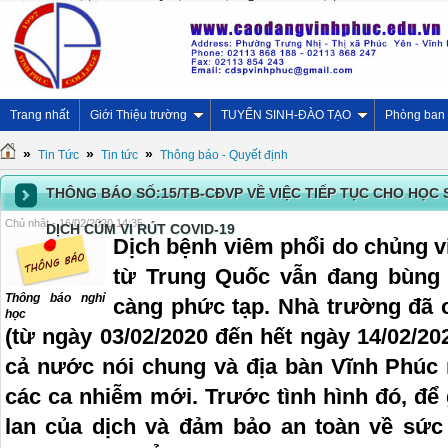
Trang nhất
Giới Thiệu trường
TUYỂN SINH-ĐÀO TẠO
Phòng ban
»
»
»
Tin Tức
Tin tức
Thông báo - Quyết định
THÔNG BÁO SỐ:15/TB-CĐVP VỀ VIỆC TIẾP TỤC CHO HỌC 
Chủ nhật - 16/02/2020 14:35
DỊCH CÚM VI RÚT COVID-19
Dịch bệnh viêm phổi do chủng v
từ Trung Quốc vẫn đang bùng 
Thông báo nghỉ
càng phức tạp. Nhà trường đã 
học
(từ ngày 03/02/2020 đến hết ngày 14/02/202
cả nước nói chung và địa bàn Vĩnh Phúc n
các ca nhiễm mới. Trước tình hình đó, để
lan của dịch và đảm bảo an toàn về sứ