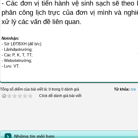
- Các đơn vị tiến hành vệ sinh sạch sẽ the
phân công lịch trực của đơn vị mình và nghi
xử lý các vấn đề liên quan.
Nơinhận:
- Sở LĐTBXH (để b/c)
- Lãnhđạotrường;
- Các P, K, T, TT;
- Websitetrường;
- Lưu: VT.
Tổng số điểm của bài viết là: 0 trong 0 đánh giá
Từ khóa:
n/a
Click để đánh giá bài viết
Những tin mới hơn