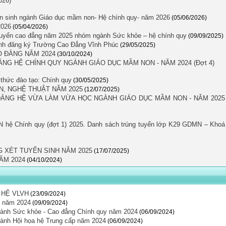
026)
yển sinh ngành Giáo dục mầm non- Hệ chính quy- năm 2026
(05/06/2026)
2026
(05/04/2026)
ng tuyển cao đẳng năm 2025 nhóm ngành Sức khỏe – hệ chính quy
(09/09/2025)
sinh đăng ký Trường Cao Đẳng Vĩnh Phúc
(29/05/2025)
O ĐẲNG NĂM 2024
(30/10/2024)
G HỆ CHÍNH QUY NGÀNH GIÁO DỤC MẦM NON - NĂM 2024 (Đợt 4)
hức đào tạo: Chính quy
(30/05/2025)
N, NGHỆ THUẬT NĂM 2025
(12/07/2025)
ẲNG HỆ VỪA LÀM VỪA HỌC NGÀNH GIÁO DỤC MẦM NON - NĂM 2025
 hệ Chính quy (đợt 1) 2025. Danh sách trúng tuyển lớp K29 GDMN – Khoá
G XÉT TUYỂN SINH NĂM 2025
(17/07/2025)
ĂM 2024
(04/10/2024)
 HỆ VLVH
(23/09/2024)
p năm 2024
(09/09/2024)
ngành Sức khỏe - Cao đẳng Chính quy năm 2024
(06/09/2024)
gành Hội họa hệ Trung cấp năm 2024
(06/09/2024)