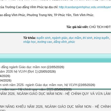
ử của Trường Cao đẳng Vĩnh Phúc tại địa chỉ:
http://caodangvinhphuc.edu.vn/vi/tuye
ao đẳng Vĩnh Phúc, Phường Trưng Nhị, TP Phúc Yên, Tỉnh Vĩnh Phúc.
Tác giả bài viết:
CHỦ TỊCH HĐT
Từ khóa:
tuyển sinh
,
ngành giáo
,
dục mầm
,
thí sinh
,
trúng tuyển
,
nhập học
,
trường cao
,
đẳng vĩnh
,
phúc
o đẳng ngành Giáo dục mầm non
(22/05/2026)
năm 2026 hệ VLVH (Đợt 1)
(20/05/2026)
04/2026)
04/2026)
uyển sinh năm 2026- ngành Giáo dục mầm non, hệ VLVH
(22/05/2026)
ục mầm non - Hệ chính quy- năm 2026
(05/06/2026)
 NĂM 2026, NGÀNH GIÁO DỤC MẦM NON - HỆ CHÍNH QUY VÀ VỪA LÀM
SINH NĂNG KHIẾU NĂM 2026, NGÀNH GIÁO DỤC MẦM NON - HỆ CHÍNH