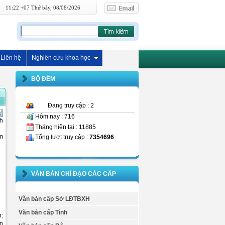
11:22 +07 Thứ bảy, 08/08/2026
Liên hệ
Nghiên cứu khoa học
BỘ ĐẾM
Đang truy cập : 2
Hôm nay : 716
nh
Tháng hiện tại : 11885
m
Tổng lượt truy cập :
7354696
VĂN BẢN CHỈ ĐẠO CÁC CẤP
Văn bản cấp Sở LĐTBXH
Văn bản cấp Tỉnh
h:
ận