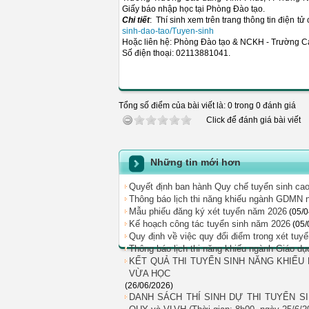
Giấy báo nhập học tại Phòng Đào tạo.
Chi tiết
: Thí sinh xem trên trang thông tin điện t
sinh-dao-tao/Tuyen-sinh
Hoặc liên hệ: Phòng Đào tạo & NCKH - Trường C
Số điện thoại: 02113881041.
Tổng số điểm của bài viết là: 0 trong 0 đánh giá
Click để đánh giá bài viết
Những tin mới hơn
Quyết định ban hành Quy chế tuyển sinh ca
Thông báo lịch thi năng khiếu ngành GDMN 
Mẫu phiếu đăng ký xét tuyển năm 2026
(05/
Kế hoạch công tác tuyển sinh năm 2026
(05/
Quy định về việc quy đổi điểm trong xét t
Thông báo lịch thi năng khiếu ngành Giáo d
KẾT QUẢ THI TUYỂN SINH NĂNG KHIẾU
VỪA HỌC
(26/06/2026)
DANH SÁCH THÍ SINH DỰ THI TUYỂN 