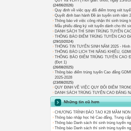
QUY và VLVH (Thời gian: 8h00, ngày 25/6/2
(24/06/2026)
Quy định về việc quy đổi điểm trong xét tu
Quyết định ban hành Đề án tuyển sinh năm 
Thông báo vê việc công nhận thí sinh trú
Mẫu phiếu đăng ký xét tuyển dành cho thí 
DANH SÁCH THÍ SINH TRÚNG TUYỂN CA
THÔNG BÁO ĐIỂM TRÚNG TUYỂN CAO ĐẲN
(29/10/2024)
THÔNG TIN TUYỂN SINH NĂM 2025 - Hình t
THÔNG BÁO LỊCH THI NĂNG KHIẾU, GDM
THÔNG BÁO ĐIỂM TRÚNG TUYỂN CAO Đ
(Đợt 1)
(26/08/2025)
Thông báo điểm trúng tuyển Cao đẳng GDMN
2025-2028
(23/08/2025)
QUY ĐỊNH VỀ VIỆC QUY ĐỔI ĐIỂM TRON
DANH SÁCH TRÚNG TUYỂN CAO ĐẲNG N
Những tin cũ hơn
CHƯƠNG TRÌNH ĐÀO TẠO K28 MẦM NON
Thông báo nhập học hệ Cao đẳng, Trung cấ
Thông báo Danh sách thí sinh trúng tuyển 
Thông báo Danh sách thí sinh trúng tuyển n