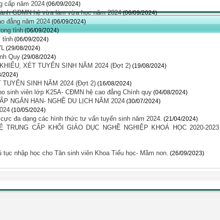
ng cấp năm 2024
(06/09/2024)
 ngành GDMN hệ vừa làm vừa học năm 2024
(06/09/2024)
Cao đẳng năm 2024
(06/09/2024)
ong tỉnh
(06/09/2024)
 tỉnh
(06/09/2024)
VL
(29/08/2024)
ính Quy
(29/08/2024)
HIẾU, XÉT TUYỂN SINH NĂM 2024 (Đợt 2)
(19/08/2024)
8/2024)
 TUYỂN SINH NĂM 2024 (Đợt 2)
(16/08/2024)
ho sinh viên lớp K25A- CĐMN hệ cao đẳng Chính quy
(04/08/2024)
ẤP NGẮN HẠN- NGHỀ DU LỊCH NĂM 2024
(30/07/2024)
024
(10/05/2024)
h cực đa dạng các hình thức tư vấn tuyển sinh năm 2024.
(21/04/2024)
 TRUNG CẤP KHỐI GIÁO DỤC NGHỀ NGHIỆP KHOÁ HỌC 2020-2023
 tục nhập học cho Tân sinh viên Khoa Tiểu học- Mầm non.
(26/09/2023)