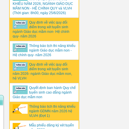
KHIẾU NĂM 2026, NGÀNH GIÁO DỤC
MẦM NON - HỆ CHÍNH QUY và VLVH
(Thời gian: 8h00, ngày 25/6/2026)
Quy định về việc quy đổi
điểm trong xét tuyển sinh
ngành Giáo dục mầm non- Hệ chính
quy- năm 2026
Thông báo lịch thi năng khiếu
ngành Giáo dục mầm non -
Hệ chính quy- năm 2026
Quy định về việc quy đổi
điểm trong xét tuyển sinh
năm 2026- ngành Giáo dục mầm non,
hệ VLVH
Quyết định ban hành Quy chế
tuyển sinh cao đẳng ngành
Giáo dục mầm non
Thông báo lịch thi năng khiếu
ngành GDMN năm 2026 hệ
VLVH (Đợt 1)
Mẫu phiếu đăng ký xét tuyển