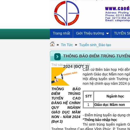
Trang nhất
Giới Thiệu trường
TUYỂN S
»
»
Tin Tức
Tuyển sinh_Đào tạo
THÔNG BÁO ĐIỂM TRÚNG TUYỂN
Thứ sáu - 04/10/2024 11:21
2024 (ĐỢT 3)
Căn cứ Biên bản họp Hội đồn
ngành Giáo dục Mầm non ngày 
Hội đồng tuyển sinh Trường
non hệ chính quy năm 2024 (đ
THÔNG BÁO
ĐIỂM TRÚNG
STT
Ngành học
TUYỂN CAO
ĐẲNG HỆ CHÍNH
1
Giáo dục Mầm non
QUY NGÀNH
GIÁO DỤC MẦM
- Điểm trúng tuyển áp dụng ch
NON - NĂM 2024
*Thông báo nhập học
(Đợt 3)
Thí sinh trúng tuyển ngành 
Trường Trường Cao đẳng Vĩnh Phúc, P. Trưng Nh