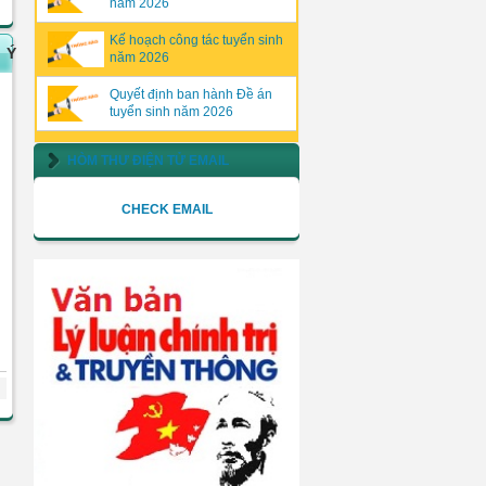
năm 2026
Kế hoạch công tác tuyển sinh
Ý
năm 2026
Quyết định ban hành Đề án
tuyển sinh năm 2026
HÒM THƯ ĐIỆN TỬ EMAIL
CHECK EMAIL