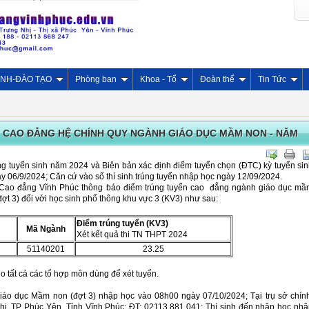
INH-ĐÀO TẠO
Phòng ban
Khoa - Tổ
Đoàn thể
Tin Tức
 CAO ĐẲNG HỆ CHÍNH QUY NGÀNH GIÁO DỤC MẦM NON - NĂM
g tuyển sinh năm 2024 và Biên bản xác định điểm tuyển chọn (ĐTC) kỳ tuyển si
06/9/2024; Căn cứ vào số thí sinh trúng tuyển nhập học ngày 12/09/2024.
 Cao đẳng Vĩnh Phúc thông báo điểm trúng tuyển cao đẳng ngành giáo dục mầ
ợt 3) đối với học sinh phổ thông khu vực 3 (KV3) như sau:
Điểm trúng tuyển (KV3)
Mã Ngành
Xét kết quả thi TN THPT 2024
51140201
23.25
o tất cả các tổ hợp môn dùng để xét tuyển.
Giáo dục Mầm non (đợt 3) nhập học vào 08h00 ngày 07/10/2024; Tại trụ sở chín
ị, TP Phúc Yên, Tỉnh Vĩnh Phúc; ĐT: 02113.881.041; Thí sinh đến nhập học nh