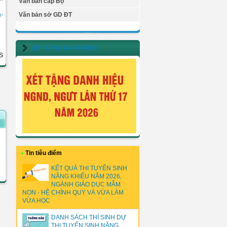
Văn bản cấp Bộ
n-
Văn bản sở GD ĐT
XÉT TẶNG DANH HIỆU
S
•
Tin tiêu điểm
KẾT QUẢ THI TUYỂN SINH
NĂNG KHIẾU NĂM 2026,
NGÀNH GIÁO DỤC MẦM
NON - HỆ CHÍNH QUY VÀ VỪA LÀM
VỪA HỌC
DANH SÁCH THÍ SINH DỰ
THI TUYỂN SINH NĂNG