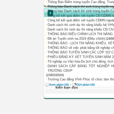
Thông Báo Điểm trúng tuyển Cao đẳng, Tru
Thông báo Danh sách thí sinh trúng tuyển
Thông báo Danh sách thí sinh trúng tuyển 
Công bố kết quả điểm xét tuyển CĐ GDMN tr
Công bố kết quả điểm xét tuyển CĐMN ngoài
Danh sách thí sinh dự thi năng khiếu hệ VH
Danh sách thí sinh dự thi năng khiếu CĐ Ch
THÔNG BÁO ĐIỀU CHỈNH LỊCH THI NĂNG K
Đề án Tuyển sinh na·2024 (Điều chỉnh)
(19/0
THÔNG BÁO - LỊCH THI NĂNG KHIẾU, XÉT
THÔNG BÁO về việc phát bằng tốt nghiệp c
THÔNG BÁO TUYỂN SINH CÁC LỚP SƠ C
PHIẾU ĐĂNG KÝ XÉT TUYỂN SINH NĂM 2
Tổ nghiệp vụ Văn hóa-Du lịch chủ động, tíc
DANH SÁCH CẤP BẰNG TỐT NGHIỆP HỆ
TRƯỜNG CĐVP
(23/02/2024)
Trường Cao đẳng Vĩnh Phúc tổ chức làm thủ
Xem phản hồi
--
Gửi phản hồi
kiến bạn đọc