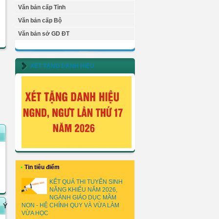
Văn bản cấp Tỉnh
Văn bản cấp Bộ
Văn bản sở GD ĐT
XÉT TẶNG DANH HIỆU
•
Tin tiêu điểm
KẾT QUẢ THI TUYỂN SINH
NĂNG KHIẾU NĂM 2026,
NGÀNH GIÁO DỤC MẦM
Ý
NON - HỆ CHÍNH QUY VÀ VỪA LÀM
VỪA HỌC