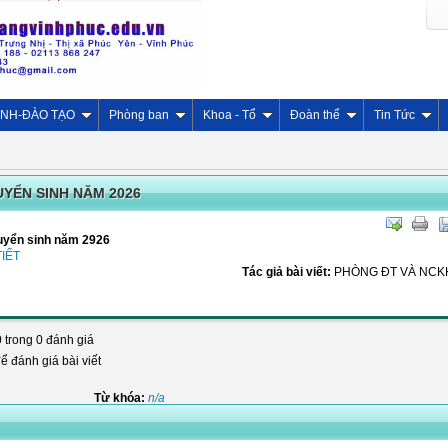
INH-ĐÀO TẠO
Phòng ban
Khoa - Tổ
Đoàn thể
Tin Tức
UYỂN SINH NĂM 2026
tuyển sinh năm 2926
IẾT
Tác giả bài viết:
PHÒNG ĐT VÀ NCK
0 trong 0 đánh giá
để đánh giá bài viết
Từ khóa:
n/a