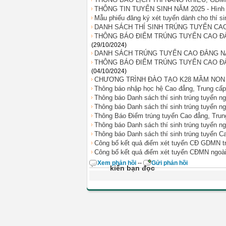
THÔNG TIN TUYỂN SINH NĂM 2025 - Hình t
Mẫu phiếu đăng ký xét tuyển dành cho thí 
DANH SÁCH THÍ SINH TRÚNG TUYỂN CA
THÔNG BÁO ĐIỂM TRÚNG TUYỂN CAO ĐẲN
(29/10/2024)
DANH SÁCH TRÚNG TUYỂN CAO ĐẲNG N
THÔNG BÁO ĐIỂM TRÚNG TUYỂN CAO ĐẲN
(04/10/2024)
CHƯƠNG TRÌNH ĐÀO TẠO K28 MẦM NON
Thông báo nhập học hệ Cao đẳng, Trung cấ
Thông báo Danh sách thí sinh trúng tuyển 
Thông báo Danh sách thí sinh trúng tuyển n
Thông Báo Điểm trúng tuyển Cao đẳng, Tru
Thông báo Danh sách thí sinh trúng tuyển
Thông báo Danh sách thí sinh trúng tuyển 
Công bố kết quả điểm xét tuyển CĐ GDMN tr
Công bố kết quả điểm xét tuyển CĐMN ngoài
Xem phản hồi
--
Gửi phản hồi
kiến bạn đọc