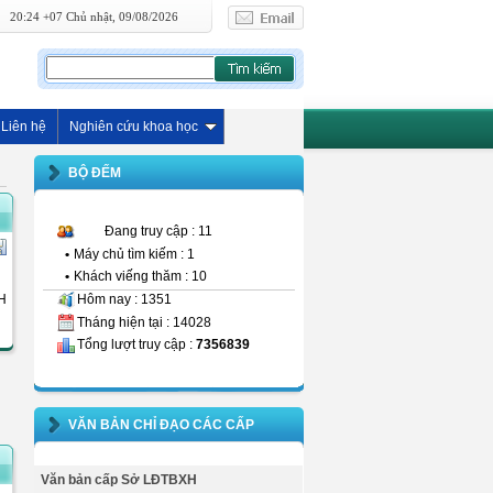
20:24 +07 Chủ nhật, 09/08/2026
Liên hệ
Nghiên cứu khoa học
BỘ ĐẾM
Đang truy cập : 11
•
Máy chủ tìm kiếm : 1
•
Khách viếng thăm : 10
Hôm nay : 1351
H
Tháng hiện tại : 14028
Tổng lượt truy cập :
7356839
VĂN BẢN CHỈ ĐẠO CÁC CẤP
Văn bản cấp Sở LĐTBXH