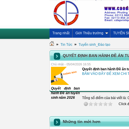
Trang nhất
Giới Thiệu trường
TUYỂN S
»
»
Tin Tức
Tuyển sinh_Đào tạo
QUYẾT ĐỊNH BAN HÀNH ĐỀ ÁN T
Chủ nhật - 05/04/2026 16:55
Quyết định ban hành Đề án 
BẤM VÀO ĐÂY ĐỂ XEM CHI T
Quyết định ban
hành Đề án tuyển
sinh năm 2026
Tổng số điểm của bài viết là: 
Click 
Những tin mới hơn