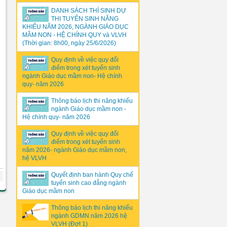
DANH SÁCH THÍ SINH DỰ
THI TUYỂN SINH NĂNG
KHIẾU NĂM 2026, NGÀNH GIÁO DỤC
MẦM NON - HỆ CHÍNH QUY và VLVH
(Thời gian: 8h00, ngày 25/6/2026)
Quy định về việc quy đổi
điểm trong xét tuyển sinh
ngành Giáo dục mầm non- Hệ chính
quy- năm 2026
Thông báo lịch thi năng khiếu
ngành Giáo dục mầm non -
Hệ chính quy- năm 2026
Quy định về việc quy đổi
điểm trong xét tuyển sinh
năm 2026- ngành Giáo dục mầm non,
hệ VLVH
Quyết định ban hành Quy chế
tuyển sinh cao đẳng ngành
Giáo dục mầm non
Thông báo lịch thi năng khiếu
ngành GDMN năm 2026 hệ
VLVH (Đợt 1)