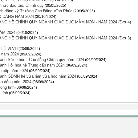
(12/07/2025)
hức đào tạo: Chính quy
(30/05/2025)
sinh đăng ký Trường Cao Đẳng Vĩnh Phúc
(29/05/2025)
O ĐẲNG NĂM 2024
(30/10/2024)
G HỆ CHÍNH QUY NGÀNH GIÁO DỤC MẦM NON - NĂM 2024 (Đợt 4)
ĂM 2024
(04/10/2024)
G HỆ CHÍNH QUY NGÀNH GIÁO DỤC MẦM NON - NĂM 2024 (Đợt 3)
 HỆ VLVH
(23/09/2024)
p năm 2024
(09/09/2024)
ngành Sức khỏe - Cao đẳng Chính quy năm 2024
(06/09/2024)
gành Hội họa hệ Trung cấp năm 2024
(06/09/2024)
ng cấp năm 2024
(06/09/2024)
 ngành GDMN hệ vừa làm vừa học năm 2024
(06/09/2024)
Cao đẳng năm 2024
(06/09/2024)
ong tỉnh
(06/09/2024)
 tỉnh
(06/09/2024)