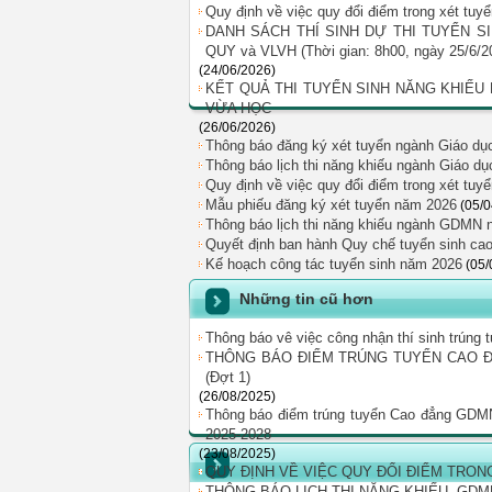
Quy định về việc quy đổi điểm trong xét tu
DANH SÁCH THÍ SINH DỰ THI TUYỂN 
QUY và VLVH (Thời gian: 8h00, ngày 25/6/2
(24/06/2026)
KẾT QUẢ THI TUYỂN SINH NĂNG KHIẾU
VỪA HỌC
(26/06/2026)
Thông báo đăng ký xét tuyển ngành Giáo d
Thông báo lịch thi năng khiếu ngành Giáo d
Quy định về việc quy đổi điểm trong xét t
Mẫu phiếu đăng ký xét tuyển năm 2026
(05/
Thông báo lịch thi năng khiếu ngành GDMN 
Quyết định ban hành Quy chế tuyển sinh ca
Kế hoạch công tác tuyển sinh năm 2026
(05/
Những tin cũ hơn
Thông báo vê việc công nhận thí sinh trú
THÔNG BÁO ĐIỂM TRÚNG TUYỂN CAO Đ
(Đợt 1)
(26/08/2025)
Thông báo điểm trúng tuyển Cao đẳng GDMN
2025-2028
(23/08/2025)
QUY ĐỊNH VỀ VIỆC QUY ĐỔI ĐIỂM TRON
THÔNG BÁO LỊCH THI NĂNG KHIẾU, GDM