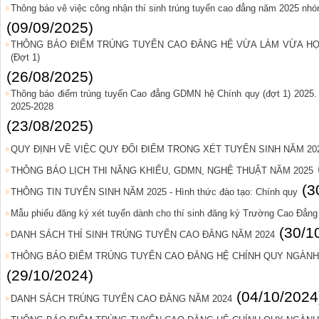
Thông báo vê việc công nhận thí sinh trúng tuyển cao đẳng năm 2025 n
(09/09/2025)
THÔNG BÁO ĐIỂM TRÚNG TUYỂN CAO ĐẲNG HỆ VỪA LÀM VỪA HỌ
(Đợt 1)
(26/08/2025)
Thông báo điểm trúng tuyển Cao đẳng GDMN hệ Chính quy (đợt 1) 2025
2025-2028
(23/08/2025)
QUY ĐỊNH VỀ VIỆC QUY ĐỔI ĐIỂM TRONG XÉT TUYỂN SINH NĂM 20
THÔNG BÁO LỊCH THI NĂNG KHIẾU, GDMN, NGHỆ THUẬT NĂM 2025
(3
THÔNG TIN TUYỂN SINH NĂM 2025 - Hình thức đào tạo: Chính quy
Mẫu phiếu đăng ký xét tuyển dành cho thí sinh đăng ký Trường Cao Đẳn
(30/1
DANH SÁCH THÍ SINH TRÚNG TUYỂN CAO ĐẲNG NĂM 2024
THÔNG BÁO ĐIỂM TRÚNG TUYỂN CAO ĐẲNG HỆ CHÍNH QUY NGÀNH G
(29/10/2024)
(04/10/2024
DANH SÁCH TRÚNG TUYỂN CAO ĐẲNG NĂM 2024