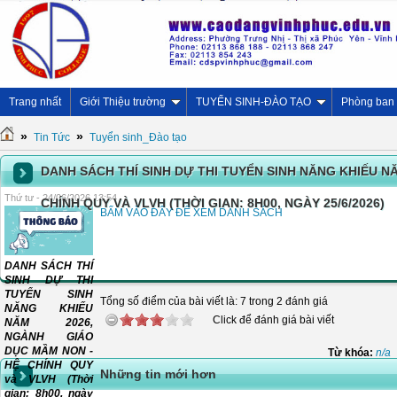
Trang nhất
Giới Thiệu trường
TUYỂN SINH-ĐÀO TẠO
Phòng ban
»
»
Tin Tức
Tuyển sinh_Đào tạo
DANH SÁCH THÍ SINH DỰ THI TUYỂN SINH NĂNG KHIẾU N
Thứ tư - 24/06/2026 13:54
CHÍNH QUY VÀ VLVH (THỜI GIAN: 8H00, NGÀY 25/6/2026)
BẤM VÀO ĐÂY ĐỂ XEM DANH SÁCH
DANH SÁCH THÍ
SINH DỰ THI
TUYỂN SINH
Tổng số điểm của bài viết là: 7 trong 2 đánh giá
NĂNG KHIẾU
Click để đánh giá bài viết
NĂM 2026,
NGÀNH GIÁO
DỤC MẦM NON -
Từ khóa:
n/a
HỆ CHÍNH QUY
Những tin mới hơn
và VLVH (Thời
gian: 8h00, ngày