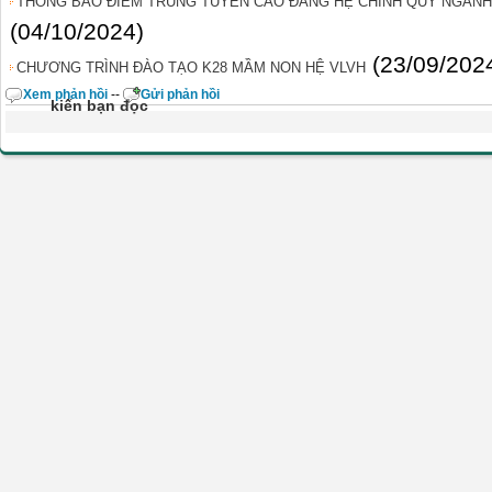
THÔNG BÁO ĐIỂM TRÚNG TUYỂN CAO ĐẲNG HỆ CHÍNH QUY NGÀNH G
(04/10/2024)
(23/09/202
CHƯƠNG TRÌNH ĐÀO TẠO K28 MẦM NON HỆ VLVH
Xem phản hồi
--
Gửi phản hồi
kiến bạn đọc