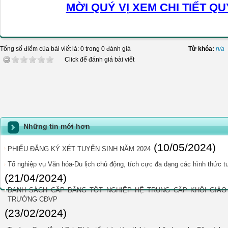
MỜI QUÝ VỊ XEM CHI TIẾT QU
Tổng số điểm của bài viết là: 0 trong 0 đánh giá
Từ khóa:
n/a
Click để đánh giá bài viết
Những tin mới hơn
(10/05/2024)
PHIẾU ĐĂNG KÝ XÉT TUYỂN SINH NĂM 2024
Tổ nghiệp vụ Văn hóa-Du lịch chủ động, tích cực đa dạng các hình thức t
(21/04/2024)
DANH SÁCH CẤP BẰNG TỐT NGHIỆP HỆ TRUNG CẤP KHỐI GIÁO 
TRƯỜNG CĐVP
(23/02/2024)