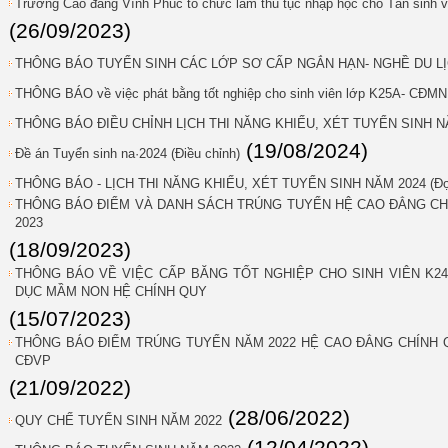
Trường Cao đẳng Vĩnh Phúc tổ chức làm thủ tục nhập học cho Tân sinh 
(26/09/2023)
THÔNG BÁO TUYỂN SINH CÁC LỚP SƠ CẤP NGẮN HẠN- NGHỀ DU LỊ
THÔNG BÁO về việc phát bằng tốt nghiệp cho sinh viên lớp K25A- CĐMN
THÔNG BÁO ĐIỀU CHỈNH LỊCH THI NĂNG KHIẾU, XÉT TUYỂN SINH NĂ
(19/08/2024)
Đề án Tuyển sinh na·2024 (Điều chỉnh)
THÔNG BÁO - LỊCH THI NĂNG KHIẾU, XÉT TUYỂN SINH NĂM 2024 (Đợ
THÔNG BÁO ĐIỂM VÀ DANH SÁCH TRÚNG TUYỂN HỆ CAO ĐẲNG C
2023
(18/09/2023)
THÔNG BÁO VỀ VIỆC CẤP BĂNG TỐT NGHIỆP CHO SINH VIÊN K24 
DỤC MẦM NON HỆ CHÍNH QUY
(15/07/2023)
THÔNG BÁO ĐIỂM TRÚNG TUYỂN NĂM 2022 HỆ CAO ĐẲNG CHÍNH
CĐVP
(21/09/2022)
(28/06/2022)
QUY CHẾ TUYỂN SINH NĂM 2022