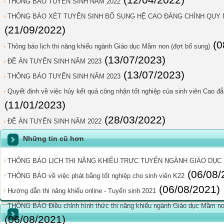
(12/04/2022)
THÔNG BÁO TUYỂN SINH NĂM 2022
THÔNG BÁO XÉT TUYỂN SINH BỔ SUNG HỆ CAO ĐẲNG CHÍNH QUY 
(21/09/2022)
(0
Thông báo lịch thi năng khiếu ngành Giáo dục Mầm non (đợt bổ sung)
(13/07/2023)
ĐỀ ÁN TUYỂN SINH NĂM 2023
(13/07/2023)
THÔNG BÁO TUYỂN SINH NĂM 2023
Quyết định về việc hủy kết quả công nhận tốt nghiệp của sinh viên Cao
(11/01/2023)
(28/03/2022)
ĐỀ ÁN TUYỂN SINH NĂM 2022
Những tin cũ hơn
THÔNG BÁO LỊCH THI NĂNG KHIẾU TRỰC TUYẾN NGÀNH GIÁO DỤC
(06/08/
THÔNG BÁO về việc phát bằng tốt nghiệp cho sinh viên K22
(06/08/2021)
Hướng dẫn thi năng khiếu online - Tuyển sinh 2021
THÔNG BÁO Điều chỉnh hình thức thi năng khiếu ngành Giáo dục Mầm non
(06/08/2021)