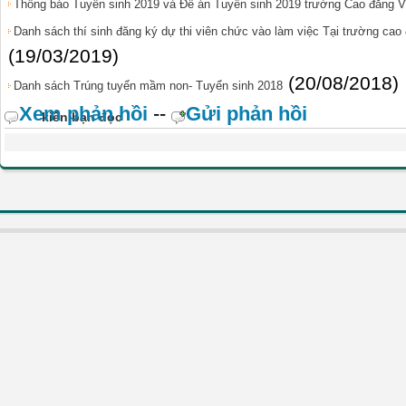
Thông báo Tuyển sinh 2019 và Đề án Tuyển sinh 2019 trường Cao đẳng 
Danh sách thí sinh đăng ký dự thi viên chức vào làm việc Tại trường ca
(19/03/2019)
(20/08/2018)
Danh sách Trúng tuyển mầm non- Tuyển sinh 2018
Xem phản hồi
--
Gửi phản hồi
kiến bạn đọc