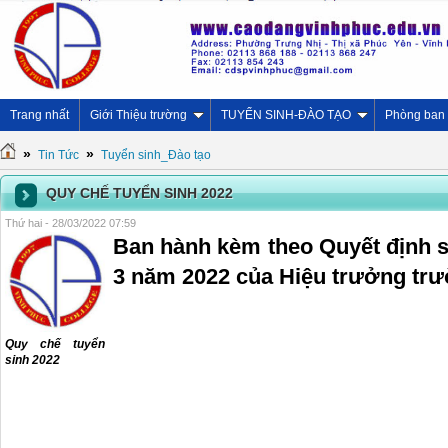
Trang nhất
Giới Thiệu trường
TUYỂN SINH-ĐÀO TẠO
Phòng ban
»
»
Tin Tức
Tuyển sinh_Đào tạo
QUY CHẾ TUYỂN SINH 2022
Thứ hai - 28/03/2022 07:59
Ban hành kèm theo Quyết định s
3 năm 2022 của Hiệu trưởng tr
Quy chế tuyển
sinh 2022