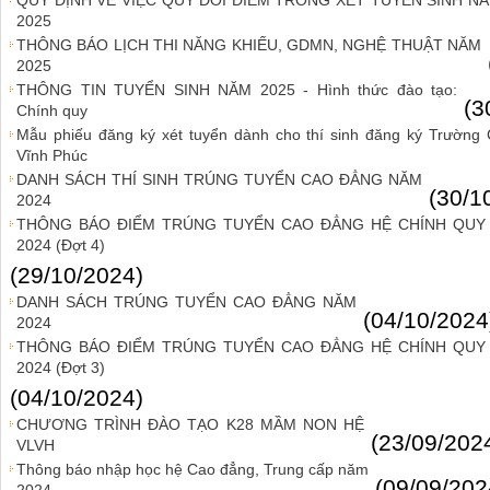
QUY ĐỊNH VỀ VIỆC QUY ĐỔI ĐIỂM TRONG XÉT TUYỂN SINH N
2025
THÔNG BÁO LỊCH THI NĂNG KHIẾU, GDMN, NGHỆ THUẬT NĂM
2025
THÔNG TIN TUYỂN SINH NĂM 2025 - Hình thức đào tạo:
(3
Chính quy
Mẫu phiếu đăng ký xét tuyển dành cho thí sinh đăng ký Trường
Vĩnh Phúc
DANH SÁCH THÍ SINH TRÚNG TUYỂN CAO ĐẲNG NĂM
(30/1
2024
THÔNG BÁO ĐIỂM TRÚNG TUYỂN CAO ĐẲNG HỆ CHÍNH QUY
2024 (Đợt 4)
(29/10/2024)
DANH SÁCH TRÚNG TUYỂN CAO ĐẲNG NĂM
(04/10/2024
2024
THÔNG BÁO ĐIỂM TRÚNG TUYỂN CAO ĐẲNG HỆ CHÍNH QUY
2024 (Đợt 3)
(04/10/2024)
CHƯƠNG TRÌNH ĐÀO TẠO K28 MẦM NON HỆ
(23/09/202
VLVH
Thông báo nhập học hệ Cao đẳng, Trung cấp năm
(09/09/202