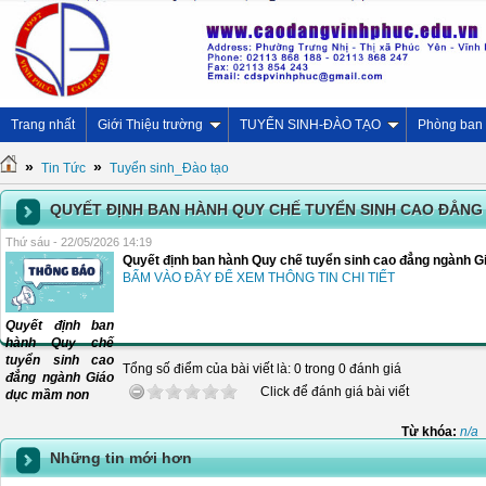
Trang nhất
Giới Thiệu trường
TUYỂN SINH-ĐÀO TẠO
Phòng ban
»
»
Tin Tức
Tuyển sinh_Đào tạo
QUYẾT ĐỊNH BAN HÀNH QUY CHẾ TUYỂN SINH CAO ĐẲNG
Thứ sáu - 22/05/2026 14:19
Quyết định ban hành Quy chế tuyển sinh cao đẳng ngành G
BẤM VÀO ĐÂY ĐỂ XEM THÔNG TIN CHI TIẾT
Quyết định ban
hành Quy chế
tuyển sinh cao
Tổng số điểm của bài viết là: 0 trong 0 đánh giá
đẳng ngành Giáo
Click để đánh giá bài viết
dục mầm non
Từ khóa:
n/a
Những tin mới hơn