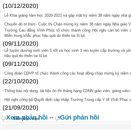
(10/12/2020)
Lễ Khai giảng năm học 2020-2021 và gặp mặt kỷ niệm 38 năm ngày nhà gi
Chuyến đò tri thức- Cuộc thi Chào mừng kỷ niệm 38 năm ngày Nhà giáo V
Trường Cao đẳng Vĩnh Phúc tổ chức thành công Hội nghị cán bộ viên 
Miền trung khắc phục hậu quả do thiên tai lũ lụt.
(09/11/2020)
Lễ tuyên dương sinh viên 5 tốt và học sinh 3 rèn luyện cấp trường và p
hậu quả do thiên tai lũ lụt.
(09/11/2020)
Công đoàn CĐVP tổ chức thành công các hoạt động chào mừng kỷ niệm 
(22/10/2020)
Thông báo nội dung, tài liệu ôn thi thăng hạng CDNN giáo viên, giảng viê
Hội nghị công bố Quyết định sáp nhập Trường Trung cấp Y tế Vĩnh Phúc
(21/09/2020)
Xem phản hồi
--
Gửi phản hồi
kiến bạn đọc