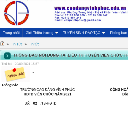
Trang nhất
Giới Thiệu trường
TUYỂN SINH-ĐÀO TẠO
Phòng ban
»
»
Tin Tức
Tin tức
THÔNG BÁO NỘI DUNG TÀI LIỆU THI TUYỂN VIÊN CHỨC 
Thứ hai - 20/09/2021 15:57
.
Thông báo
TRƯỜNG CAO ĐẲNG VĨNH PHÚC
CỘNG HOÀ
HĐTD VIÊN CHỨC NĂM 2021
Độc
Số:
02
/TB-HĐTD