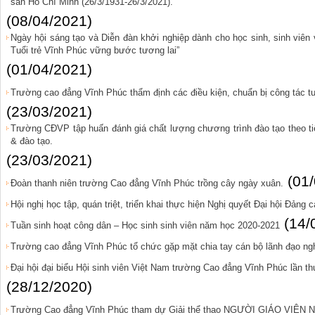
sản Hồ Chí Minh (26/3/1931-26/3/2021).
(08/04/2021)
Ngày hội sáng tạo và Diễn đàn khởi nghiệp dành cho học sinh, sinh viê
Tuổi trẻ Vĩnh Phúc vững bước tương lai”
(01/04/2021)
Trường cao đẳng Vĩnh Phúc thẩm định các điều kiện, chuẩn bị công tác
(23/03/2021)
Trường CĐVP tập huấn đánh giá chất lượng chương trình đào tạo theo ti
& đào tạo.
(23/03/2021)
(01
Đoàn thanh niên trường Cao đẳng Vĩnh Phúc trồng cây ngày xuân.
Hội nghị học tập, quán triệt, triển khai thực hiện Nghị quyết Đại hội Đảng 
(14/
Tuần sinh hoạt công dân – Học sinh sinh viên năm học 2020-2021
Trường cao đẳng Vĩnh Phúc tổ chức gặp mặt chia tay cán bộ lãnh đạo ng
Đại hội đại biểu Hội sinh viên Việt Nam trường Cao đẳng Vĩnh Phúc lần t
(28/12/2020)
Trường Cao đẳng Vĩnh Phúc tham dự Giải thể thao NGƯỜI GIÁO VIÊ