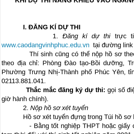
KHI DỰ THI NĂNG KHIẾU VÀO NGÀN
I. ĐĂNG KÍ DỰ THI
1.
Đăng kí dự thi
trực t
www.caodangvinhphuc.edu.vn
tại đường lin
Thí sinh cũng có thể nộp hồ sơ theo 
theo địa chỉ: Phòng Đào tạo-Bồi dưỡng, 
Phường Trưng Nhị-Thành phố Phúc Yên, tỉn
02113.881.041.
Thắc mắc đăng ký dự thi:
gọi số đi
giờ hành chính).
2.
Nộp hồ sơ xét tuyển
Hồ sơ xét tuyển đựng trong Túi hồ sơ 
- Bằng tốt nghiệp THPT hoặc giấy chứ