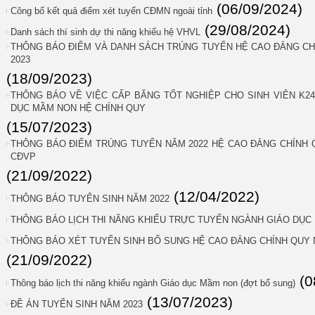
(06/09/2024)
Công bố kết quả điểm xét tuyển CĐMN ngoài tỉnh
(29/08/2024)
Danh sách thí sinh dự thi năng khiếu hệ VHVL
THÔNG BÁO ĐIỂM VÀ DANH SÁCH TRÚNG TUYỂN HỆ CAO ĐẲNG C
2023
(18/09/2023)
THÔNG BÁO VỀ VIỆC CẤP BĂNG TỐT NGHIỆP CHO SINH VIÊN K24 
DỤC MẦM NON HỆ CHÍNH QUY
(15/07/2023)
THÔNG BÁO ĐIỂM TRÚNG TUYỂN NĂM 2022 HỆ CAO ĐẲNG CHÍNH
CĐVP
(21/09/2022)
(12/04/2022)
THÔNG BÁO TUYỂN SINH NĂM 2022
THÔNG BÁO LỊCH THI NĂNG KHIẾU TRỰC TUYẾN NGÀNH GIÁO DỤC
THÔNG BÁO XÉT TUYỂN SINH BỔ SUNG HỆ CAO ĐẲNG CHÍNH QUY 
(21/09/2022)
(0
Thông báo lịch thi năng khiếu ngành Giáo dục Mầm non (đợt bổ sung)
(13/07/2023)
ĐỀ ÁN TUYỂN SINH NĂM 2023