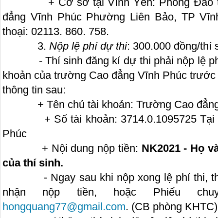
+ Cơ sở tại Vĩnh Yên: Phòng Đào tạo
đẳng Vĩnh Phúc Phường Liên Bảo, TP Vĩnh
thoại: 02113. 860. 758.
3.
Nộp lệ phí dự thi
: 300.000 đồng/thí 
- Thí sinh đăng kí dự thi phải nộp lệ phí 
khoản của trường Cao đẳng Vĩnh Phúc trước n
thông tin sau:
+ Tên chủ tài khoản: Trường Cao đẳng
+ Số tài khoản: 3714.0.1095725 Tại Kh
Phúc
+ Nội dung nộp tiền:
NK2021 - Họ và 
của thí sinh.
- Ngay sau khi nộp xong lệ phí thi, thí
nhận nộp tiền, hoặc Phiếu chu
hongquang77@gmail.com
. (CB phòng KHTC)