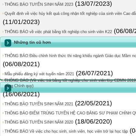
(13/07/2023)
THÔNG BÁO TUYỂN SINH NĂM 2023
Quyết định về việc hủy kết quả công nhận tốt nghiệp của sinh viên Cao
(11/01/2023)
(06/08/
THÔNG BÁO về việc phát bằng tốt nghiệp cho sinh viên K22
Những tin cũ hơn
THÔNG BÁO Điều chỉnh hình thức thi năng khiếu ngành Giáo dục Mầm non
(06/08/2021)
(26/07/2021)
Mẫu phiếu đăng ký xét tuyển năm 2021
THÔNG BÁO (Về việc trả bằng tốt nghiệp cho sinh viên lớp CĐMN 201
đẳng Chính quy)
(16/06/2021)
(22/05/2021)
THÔNG BÁO TUYỂN SINH NĂM 2021
THÔNG BÁO ĐIỂM TRÚNG TUYỂN HỆ CAO ĐẲNG SƯ PHẠM CHÍNH QU
(18/06/2020)
THÔNG BÁO TUYỂN SINH NĂM 2020
(0
THÔNG BÁO Về việc cho học sinh, sinh viên, học viên trở lại học tập