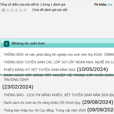
Tổng số điểm của bài viết là: 1 trong 1 đánh giá
Từ khóa:
n/a
Click để đánh giá bài viết
Những tin mới hơn
THÔNG BÁO về việc phát bằng tốt nghiệp cho sinh viên lớp K25A- CĐMN
THÔNG BÁO TUYỂN SINH CÁC LỚP SƠ CẤP NGẮN HẠN- NGHỀ DU LỊ
(10/05/2024)
PHIẾU ĐĂNG KÝ XÉT TUYỂN SINH NĂM 2024
DANH SÁCH CẤP BẰNG TỐT NGHIỆP HỆ TRUNG CẤP KHỐI GIÁO 
TRƯỜNG CĐVP
(23/02/2024)
THÔNG BÁO - LỊCH THI NĂNG KHIẾU, XÉT TUYỂN SINH NĂM 2024 (Đợ
(29/08/2024)
Danh sách thí sinh dự thi năng khiếu CĐ Chính Quy
(09/09/202
Thông báo nhập học hệ Cao đẳng, Trung cấp năm 2024