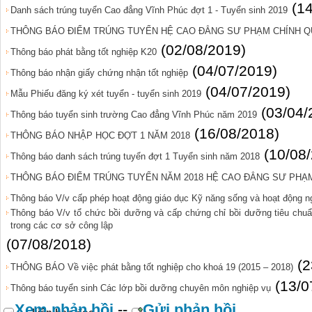
(1
Danh sách trúng tuyển Cao đẳng Vĩnh Phúc đợt 1 - Tuyển sinh 2019
THÔNG BÁO ĐIỂM TRÚNG TUYỂN HỆ CAO ĐẲNG SƯ PHẠM CHÍNH QU
(02/08/2019)
Thông báo phát bằng tốt nghiệp K20
(04/07/2019)
Thông báo nhận giấy chứng nhận tốt nghiệp
(04/07/2019)
Mẫu Phiếu đăng ký xét tuyển - tuyển sinh 2019
(03/04/
Thông báo tuyển sinh trường Cao đẳng Vĩnh Phúc năm 2019
(16/08/2018)
THÔNG BÁO NHẬP HỌC ĐỢT 1 NĂM 2018
(10/08
Thông báo danh sách trúng tuyển đợt 1 Tuyển sinh năm 2018
THÔNG BÁO ĐIỂM TRÚNG TUYỂN NĂM 2018 HỆ CAO ĐẲNG SƯ PHẠ
Thông báo V/v cấp phép hoạt động giáo dục Kỹ năng sống và hoạt động n
Thông báo V/v tổ chức bồi dưỡng và cấp chứng chỉ bồi dưỡng tiêu chu
trong các cơ sở công lập
(07/08/2018)
(2
THÔNG BÁO Về việc phát bằng tốt nghiệp cho khoá 19 (2015 – 2018)
(13/0
Thông báo tuyển sinh Các lớp bồi dưỡng chuyên môn nghiệp vụ
Xem phản hồi
--
Gửi phản hồi