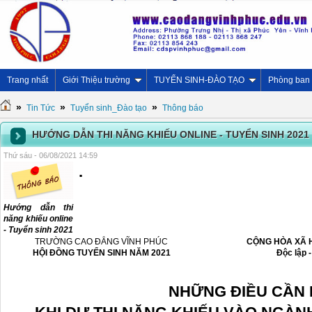
Trang nhất
Giới Thiệu trường
TUYỂN SINH-ĐÀO TẠO
Phòng ban
»
»
»
Tin Tức
Tuyển sinh_Đào tạo
Thông báo
HƯỚNG DẪN THI NĂNG KHIẾU ONLINE - TUYỂN SINH 2021
Thứ sáu - 06/08/2021 14:59
.
Hướng dẫn thi
năng khiếu online
- Tuyển sinh 2021
TRƯỜNG CAO ĐẲNG VĨNH PHÚC
CỘNG HÒA XÃ H
HỘI ĐỒNG TUYỂN SINH NĂM 2021
Độc lập 
NHỮNG ĐIỀU CẦN 