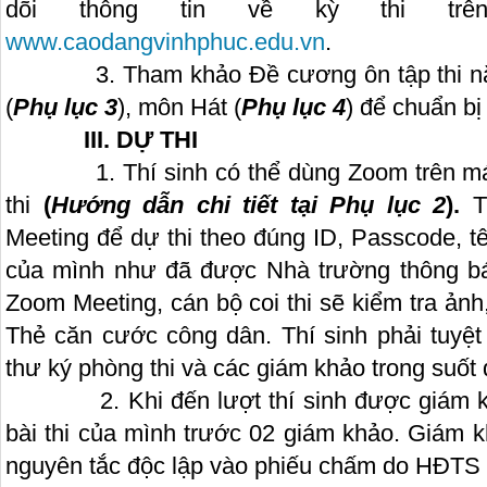
dõi thông tin về kỳ thi trên
www.caodangvinhphuc.edu.vn
.
3. Tham khảo Đề cương ôn tập thi năn
(
Phụ lục 3
), môn Hát (
Phụ lục 4
) để chuẩn bị
III. DỰ THI
1. Thí sinh có thể dùng Zoom trên máy t
thi
(
Hướng dẫn chi tiết tại Phụ lục 2
).
T
Meeting để dự thi theo đúng ID, Passcode, tê
của mình như đã được Nhà trường thông b
Zoom Meeting, cán bộ coi thi sẽ kiểm tra 
Thẻ căn cước công dân. Thí sinh phải tuyệt
thư ký phòng thi và các giám khảo trong suốt q
2. Khi đến lượt thí sinh được giám khảo 
bài thi của mình trước 02 giám khảo. Giám 
nguyên tắc độc lập vào phiếu chấm do HĐTS