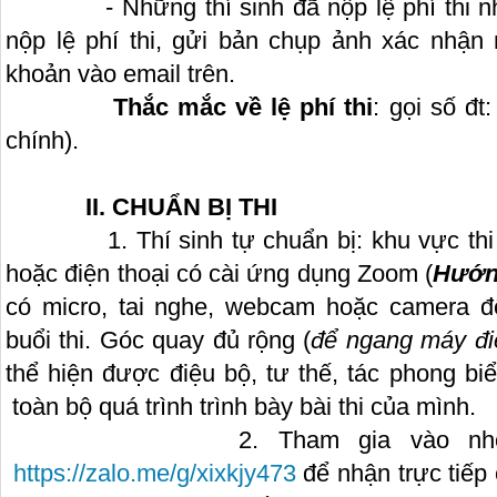
- Những thí sinh đã nộp lệ phí thi nh
nộp lệ phí thi, gửi bản chụp ảnh xác nhận 
khoản vào email trên.
Thắc mắc về lệ phí thi
: gọi số đt
chính).
II. CHUẨN BỊ THI
1. Thí sinh tự chuẩn bị: khu vực thi (ph
hoặc điện thoại có cài ứng dụng Zoom (
Hướng
có micro, tai nghe, webcam hoặc camera để 
buổi thi. Góc quay đủ rộng (
để ngang máy điệ
thể hiện được điệu bộ, tư thế, tác phong biểu
toàn bộ quá trình trình bày bài thi của mình.
2. Tham gia vào nh
https://zalo.me/g/xixkjy473
để nhận trực tiếp 