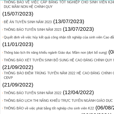
THÔNG BÁO VỀ VIỆC CẤP BĂNG TỐT NGHIỆP CHO SINH VIÊN K24 
DỤC MẦM NON HỆ CHÍNH QUY
(15/07/2023)
(13/07/2023)
ĐỀ ÁN TUYỂN SINH NĂM 2023
(13/07/2023)
THÔNG BÁO TUYỂN SINH NĂM 2023
Quyết định về việc hủy kết quả công nhận tốt nghiệp của sinh viên Cao
(11/01/2023)
(0
Thông báo lịch thi năng khiếu ngành Giáo dục Mầm non (đợt bổ sung)
THÔNG BÁO XÉT TUYỂN SINH BỔ SUNG HỆ CAO ĐẲNG CHÍNH QUY 
(21/09/2022)
THÔNG BÁO ĐIỂM TRÚNG TUYỂN NĂM 2022 HỆ CAO ĐẲNG CHÍNH
CĐVP
(21/09/2022)
(12/04/2022)
THÔNG BÁO TUYỂN SINH NĂM 2022
THÔNG BÁO LỊCH THI NĂNG KHIẾU TRỰC TUYẾN NGÀNH GIÁO DỤC
(06/08/
THÔNG BÁO về việc phát bằng tốt nghiệp cho sinh viên K22