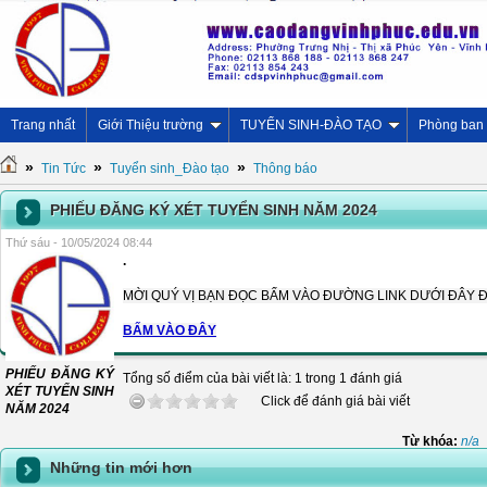
Trang nhất
Giới Thiệu trường
TUYỂN SINH-ĐÀO TẠO
Phòng ban
»
»
»
Tin Tức
Tuyển sinh_Đào tạo
Thông báo
PHIẾU ĐĂNG KÝ XÉT TUYỂN SINH NĂM 2024
Thứ sáu - 10/05/2024 08:44
.
MỜI QUÝ VỊ BẠN ĐỌC BẤM VÀO ĐƯỜNG LINK DƯỚI ĐÂY
BẤM VÀO ĐÂY
PHIẾU ĐĂNG KÝ
Tổng số điểm của bài viết là: 1 trong 1 đánh giá
XÉT TUYỂN SINH
Click để đánh giá bài viết
NĂM 2024
Từ khóa:
n/a
Những tin mới hơn