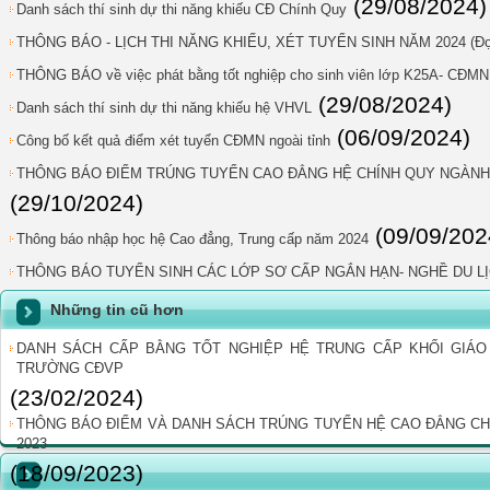
(29/08/2024)
Danh sách thí sinh dự thi năng khiếu CĐ Chính Quy
THÔNG BÁO - LỊCH THI NĂNG KHIẾU, XÉT TUYỂN SINH NĂM 2024 (Đợ
THÔNG BÁO về việc phát bằng tốt nghiệp cho sinh viên lớp K25A- CĐMN
(29/08/2024)
Danh sách thí sinh dự thi năng khiếu hệ VHVL
(06/09/2024)
Công bố kết quả điểm xét tuyển CĐMN ngoài tỉnh
THÔNG BÁO ĐIỂM TRÚNG TUYỂN CAO ĐẲNG HỆ CHÍNH QUY NGÀNH G
(29/10/2024)
(09/09/202
Thông báo nhập học hệ Cao đẳng, Trung cấp năm 2024
THÔNG BÁO TUYỂN SINH CÁC LỚP SƠ CẤP NGẮN HẠN- NGHỀ DU LỊ
Những tin cũ hơn
DANH SÁCH CẤP BẰNG TỐT NGHIỆP HỆ TRUNG CẤP KHỐI GIÁO 
TRƯỜNG CĐVP
(23/02/2024)
THÔNG BÁO ĐIỂM VÀ DANH SÁCH TRÚNG TUYỂN HỆ CAO ĐẲNG C
2023
(18/09/2023)