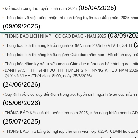
(05/04/2026)
Kế hoạch công tác tuyển sinh năm 2026
Thông báo vê việc công nhận thí sinh trúng tuyển cao đẳng năm 2025 n
(09/09/2025)
(03/09/20
THÔNG BÁO LỊCH NHẬP HỌC CAO ĐẲNG - NĂM 2025
(
Thông báo lịch thi năng khiếu ngành GDMN năm 2026 hệ VLVH (Đợt 1)
Thông báo lịch thi năng khiếu ngành Giáo dục mầm non - Hệ chính quy- 
Thông báo đăng ký xét tuyển ngành Giáo dục mầm non hệ chính quy – n
DANH SÁCH THÍ SINH DỰ THI TUYỂN SINH NĂNG KHIẾU NĂM 202
QUY và VLVH (Thời gian: 8h00, ngày 25/6/2026)
(24/06/2026)
Quy định về việc quy đổi điểm trong xét tuyển sinh ngành Giáo dục mầ
(05/06/2026)
THÔNG BÁO Kết quả thi tuyển sinh năm 2025, môn năng khiếu ngành G
(25/07/2025)
THÔNG BÁO Trả bằng tốt nghiệp cho sinh viên lớp K26A- CĐMN hệ cao 