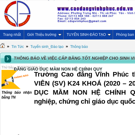
Trang nhất
Giới Thiệu trường
TUYỂN SINH-ĐÀO TẠO
Phòng ban
»
»
»
Tin Tức
Tuyển sinh_Đào tạo
Thông báo
THÔNG BÁO VỀ VIỆC CẤP BĂNG TỐT NGHIỆP CHO SINH VIÊ
Thứ bảy - 15/07/2023 16:24
ĐẲNG GIÁO DỤC MẦM NON HỆ CHÍNH QUY
Trường Cao đẳng Vĩnh Phúc t
VIÊN (SV) K24 KHOÁ (2020 – 
DỤC MẦM NON HỆ CHÍNH QUY
Thông báo nhận
bằng TN
nghiệp, chứng chỉ giáo dục quố