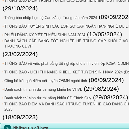
THÔNG BÁO ĐIỂM TRÚNG TUYỂN CAO ĐẲNG HỆ CHÍNH QUY NGÀNH G
(29/10/2024)
(09/09/202
Thông báo nhập học hệ Cao đẳng, Trung cấp năm 2024
THÔNG BÁO TUYỂN SINH CÁC LỚP SƠ CẤP NGẮN HẠN- NGHỀ DU LỊ
(10/05/2024)
PHIẾU ĐĂNG KÝ XÉT TUYỂN SINH NĂM 2024
DANH SÁCH CẤP BẰNG TỐT NGHIỆP HỆ TRUNG CẤP KHỐI GIÁO 
TRƯỜNG CĐVP
(23/02/2024)
THÔNG BÁO về việc phát bằng tốt nghiệp cho sinh viên lớp K25A- CĐMN
THÔNG BÁO - LỊCH THI NĂNG KHIẾU, XÉT TUYỂN SINH NĂM 2024 (Đợ
(06/09/2024)
Công bố kết quả điểm xét tuyển CĐMN ngoài tỉnh
(29/08/2024)
Danh sách thí sinh dự thi năng khiếu hệ VHVL
(29/08/2024)
Danh sách thí sinh dự thi năng khiếu CĐ Chính Quy
THÔNG BÁO ĐIỂM VÀ DANH SÁCH TRÚNG TUYỂN HỆ CAO ĐẲNG C
2023
(18/09/2023)
Những tin cũ hơn