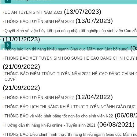
(13/07/2023)
ĐỀ ÁN TUYỂN SINH NĂM 2023
(13/07/2023)
THÔNG BÁO TUYỂN SINH NĂM 2023
Quyết định về việc hủy kết quả công nhận tốt nghiệp của sinh viên Cao
(11/01/2023)
(0
Thông báo lịch thi năng khiếu ngành Giáo dục Mầm non (đợt bổ sung)
THÔNG BÁO XÉT TUYỂN SINH BỔ SUNG HỆ CAO ĐẲNG CHÍNH QUY 
(21/09/2022)
THÔNG BÁO ĐIỂM TRÚNG TUYỂN NĂM 2022 HỆ CAO ĐẲNG CHÍNH
CĐVP
(21/09/2022)
(12/04/2022)
THÔNG BÁO TUYỂN SINH NĂM 2022
THÔNG BÁO LỊCH THI NĂNG KHIẾU TRỰC TUYẾN NGÀNH GIÁO DỤC
(06/08/
THÔNG BÁO về việc phát bằng tốt nghiệp cho sinh viên K22
(06/08/2021)
Hướng dẫn thi năng khiếu online - Tuyển sinh 2021
THÔNG BÁO Điều chỉnh hình thức thi năng khiếu ngành Giáo dục Mầm non