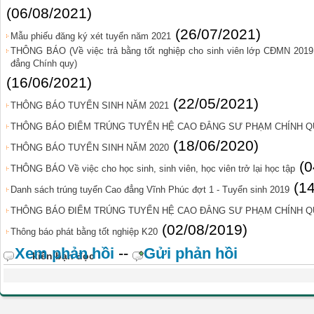
(06/08/2021)
(26/07/2021)
Mẫu phiếu đăng ký xét tuyển năm 2021
THÔNG BÁO (Về việc trả bằng tốt nghiệp cho sinh viên lớp CĐMN 201
đẳng Chính quy)
(16/06/2021)
(22/05/2021)
THÔNG BÁO TUYỂN SINH NĂM 2021
THÔNG BÁO ĐIỂM TRÚNG TUYỂN HỆ CAO ĐẲNG SƯ PHẠM CHÍNH QU
(18/06/2020)
THÔNG BÁO TUYỂN SINH NĂM 2020
(0
THÔNG BÁO Về việc cho học sinh, sinh viên, học viên trở lại học tập
(1
Danh sách trúng tuyển Cao đẳng Vĩnh Phúc đợt 1 - Tuyển sinh 2019
THÔNG BÁO ĐIỂM TRÚNG TUYỂN HỆ CAO ĐẲNG SƯ PHẠM CHÍNH QU
(02/08/2019)
Thông báo phát bằng tốt nghiệp K20
Xem phản hồi
--
Gửi phản hồi
kiến bạn đọc