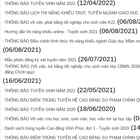
(12/04/2022)
THÔNG BÁO TUYỂN SINH NĂM 2022
THÔNG BÁO LỊCH THI NĂNG KHIẾU TRỰC TUYẾN NGÀNH GIÁO DỤC
(06/08/
THÔNG BÁO về việc phát bằng tốt nghiệp cho sinh viên K22
(06/08/2021)
Hướng dẫn thi năng khiếu online - Tuyển sinh 2021
THÔNG BÁO Điều chỉnh hình thức thi năng khiếu ngành Giáo dục Mầm non
(06/08/2021)
(26/07/2021)
Mẫu phiếu đăng ký xét tuyển năm 2021
THÔNG BÁO (Về việc trả bằng tốt nghiệp cho sinh viên lớp CĐMN 201
đẳng Chính quy)
(16/06/2021)
(22/05/2021)
THÔNG BÁO TUYỂN SINH NĂM 2021
THÔNG BÁO ĐIỂM TRÚNG TUYỂN HỆ CAO ĐẲNG SƯ PHẠM CHÍNH QU
(18/06/2020)
THÔNG BÁO TUYỂN SINH NĂM 2020
(0
THÔNG BÁO Về việc cho học sinh, sinh viên, học viên trở lại học tập
(1
Danh sách trúng tuyển Cao đẳng Vĩnh Phúc đợt 1 - Tuyển sinh 2019
THÔNG BÁO ĐIỂM TRÚNG TUYỂN HỆ CAO ĐẲNG SƯ PHẠM CHÍNH QU