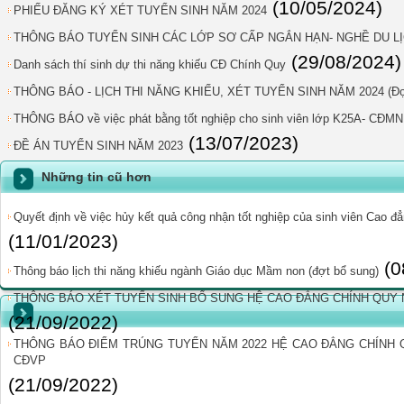
(10/05/2024)
PHIẾU ĐĂNG KÝ XÉT TUYỂN SINH NĂM 2024
THÔNG BÁO TUYỂN SINH CÁC LỚP SƠ CẤP NGẮN HẠN- NGHỀ DU LỊ
(29/08/2024)
Danh sách thí sinh dự thi năng khiếu CĐ Chính Quy
THÔNG BÁO - LỊCH THI NĂNG KHIẾU, XÉT TUYỂN SINH NĂM 2024 (Đợ
THÔNG BÁO về việc phát bằng tốt nghiệp cho sinh viên lớp K25A- CĐMN
(13/07/2023)
ĐỀ ÁN TUYỂN SINH NĂM 2023
Những tin cũ hơn
Quyết định về việc hủy kết quả công nhận tốt nghiệp của sinh viên Cao
(11/01/2023)
(0
Thông báo lịch thi năng khiếu ngành Giáo dục Mầm non (đợt bổ sung)
THÔNG BÁO XÉT TUYỂN SINH BỔ SUNG HỆ CAO ĐẲNG CHÍNH QUY 
(21/09/2022)
THÔNG BÁO ĐIỂM TRÚNG TUYỂN NĂM 2022 HỆ CAO ĐẲNG CHÍNH
CĐVP
(21/09/2022)