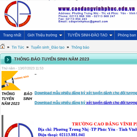
Trang nhất
Giới Thiệu trường
TUYỂN SINH-ĐÀO TẠO
Phòng ban
»
»
»
Tin Tức
Tuyển sinh_Đào tạo
Thông báo
THÔNG BÁO TUYỂN SINH NĂM 2023
Thứ năm - 13/07/2023 11:53
..
Download mẫu phiếu đăng ký
xét tuyển
dành cho đối tượng 
THÔNG BÁO
TUYỂN SINH
Download mẫu phiếu đăng ký
xét tuyển
dành cho đối tượng
NĂM 2023