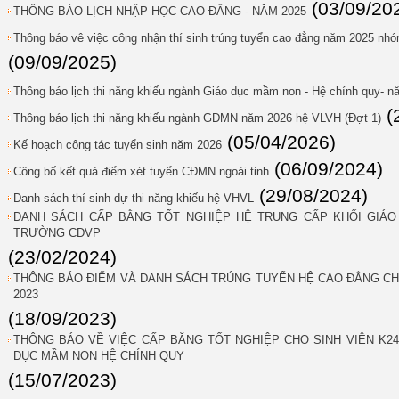
(03/09/20
THÔNG BÁO LỊCH NHẬP HỌC CAO ĐẲNG - NĂM 2025
Thông báo vê việc công nhận thí sinh trúng tuyển cao đẳng năm 2025 n
(09/09/2025)
Thông báo lịch thi năng khiếu ngành Giáo dục mầm non - Hệ chính quy- 
(
Thông báo lịch thi năng khiếu ngành GDMN năm 2026 hệ VLVH (Đợt 1)
(05/04/2026)
Kế hoạch công tác tuyển sinh năm 2026
(06/09/2024)
Công bố kết quả điểm xét tuyển CĐMN ngoài tỉnh
(29/08/2024)
Danh sách thí sinh dự thi năng khiếu hệ VHVL
DANH SÁCH CẤP BẰNG TỐT NGHIỆP HỆ TRUNG CẤP KHỐI GIÁO 
TRƯỜNG CĐVP
(23/02/2024)
THÔNG BÁO ĐIỂM VÀ DANH SÁCH TRÚNG TUYỂN HỆ CAO ĐẲNG C
2023
(18/09/2023)
THÔNG BÁO VỀ VIỆC CẤP BĂNG TỐT NGHIỆP CHO SINH VIÊN K24 
DỤC MẦM NON HỆ CHÍNH QUY
(15/07/2023)