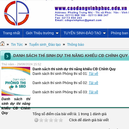
Trang nhất
Giới Thiệu trường
TUYỂN SINH-ĐÀO TẠO
Phòng ban
»
»
»
Tin Tức
Tuyển sinh_Đào tạo
Thông báo
DANH SÁCH THÍ SINH DỰ THI NĂNG KHIẾU CĐ CHÍNH QUY
Thứ năm - 29/08/2024 15:52
Danh sách thi sinh dự thi năng khiếu CĐ Chính Quy
Danh sách thí sinh Phòng thi số 01:
Tải về
Danh sách thí sinh Phòng thi số 02:
Tải về
Danh sách thí sinh Phòng thi số 03:
Tải về
Danh sách thí
sinh dự thi năng
khiếu CĐ Chính
Quy
Tổng số điểm của bài viết là: 1 trong 1 đánh giá
Click để đánh giá bài viết