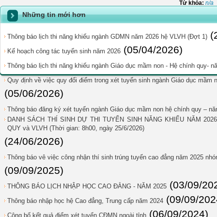
Từ khóa:
n/a
Những tin mới hơn
(
Thông báo lịch thi năng khiếu ngành GDMN năm 2026 hệ VLVH (Đợt 1)
(05/04/2026)
Kế hoạch công tác tuyển sinh năm 2026
Thông báo lịch thi năng khiếu ngành Giáo dục mầm non - Hệ chính quy- 
Quy định về việc quy đổi điểm trong xét tuyển sinh ngành Giáo dục mầ
(05/06/2026)
Thông báo đăng ký xét tuyển ngành Giáo dục mầm non hệ chính quy – n
DANH SÁCH THÍ SINH DỰ THI TUYỂN SINH NĂNG KHIẾU NĂM 202
QUY và VLVH (Thời gian: 8h00, ngày 25/6/2026)
(24/06/2026)
Thông báo vê việc công nhận thí sinh trúng tuyển cao đẳng năm 2025 n
(09/09/2025)
(03/09/20
THÔNG BÁO LỊCH NHẬP HỌC CAO ĐẲNG - NĂM 2025
(09/09/202
Thông báo nhập học hệ Cao đẳng, Trung cấp năm 2024
(06/09/2024)
Công bố kết quả điểm xét tuyển CĐMN ngoài tỉnh