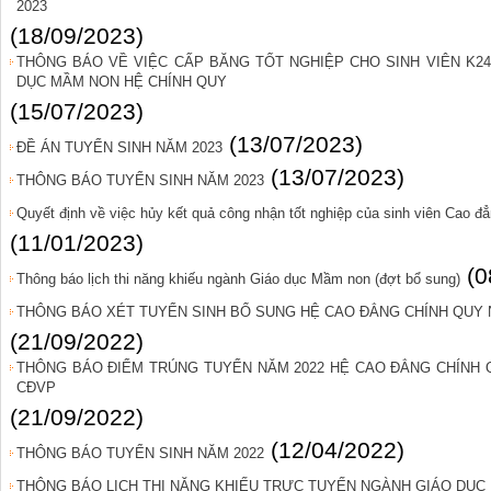
2023
(18/09/2023)
THÔNG BÁO VỀ VIỆC CẤP BĂNG TỐT NGHIỆP CHO SINH VIÊN K24 
DỤC MẦM NON HỆ CHÍNH QUY
(15/07/2023)
(13/07/2023)
ĐỀ ÁN TUYỂN SINH NĂM 2023
(13/07/2023)
THÔNG BÁO TUYỂN SINH NĂM 2023
Quyết định về việc hủy kết quả công nhận tốt nghiệp của sinh viên Cao
(11/01/2023)
(0
Thông báo lịch thi năng khiếu ngành Giáo dục Mầm non (đợt bổ sung)
THÔNG BÁO XÉT TUYỂN SINH BỔ SUNG HỆ CAO ĐẲNG CHÍNH QUY 
(21/09/2022)
THÔNG BÁO ĐIỂM TRÚNG TUYỂN NĂM 2022 HỆ CAO ĐẲNG CHÍNH
CĐVP
(21/09/2022)
(12/04/2022)
THÔNG BÁO TUYỂN SINH NĂM 2022
THÔNG BÁO LỊCH THI NĂNG KHIẾU TRỰC TUYẾN NGÀNH GIÁO DỤC