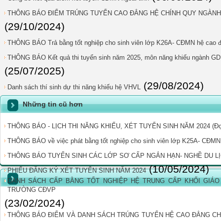
THÔNG BÁO ĐIỂM TRÚNG TUYỂN CAO ĐẲNG HỆ CHÍNH QUY NGÀNH G
(29/10/2024)
THÔNG BÁO Trả bằng tốt nghiệp cho sinh viên lớp K26A- CĐMN hệ cao 
THÔNG BÁO Kết quả thi tuyển sinh năm 2025, môn năng khiếu ngành G
(25/07/2025)
(29/08/2024)
Danh sách thí sinh dự thi năng khiếu hệ VHVL
Những tin cũ hơn
THÔNG BÁO - LỊCH THI NĂNG KHIẾU, XÉT TUYỂN SINH NĂM 2024 (Đợ
THÔNG BÁO về việc phát bằng tốt nghiệp cho sinh viên lớp K25A- CĐMN
THÔNG BÁO TUYỂN SINH CÁC LỚP SƠ CẤP NGẮN HẠN- NGHỀ DU LỊ
(10/05/2024)
PHIẾU ĐĂNG KÝ XÉT TUYỂN SINH NĂM 2024
DANH SÁCH CẤP BẰNG TỐT NGHIỆP HỆ TRUNG CẤP KHỐI GIÁO 
TRƯỜNG CĐVP
(23/02/2024)
THÔNG BÁO ĐIỂM VÀ DANH SÁCH TRÚNG TUYỂN HỆ CAO ĐẲNG C