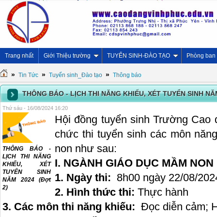
Trang nhất
Giới Thiệu trường
TUYỂN SINH-ĐÀO TẠO
Phòng ban
»
»
»
Tin Tức
Tuyển sinh_Đào tạo
Thông báo
THÔNG BÁO - LỊCH THI NĂNG KHIẾU, XÉT TUYỂN SINH NĂM
Thứ sáu - 16/08/2024 16:20
Hội đồng tuyển sinh Trường Cao 
chức thi tuyển sinh các môn nă
non như sau:
THÔNG BÁO -
LỊCH THI NĂNG
I. NGÀNH GIÁO DỤC MẦM NON
KHIẾU, XÉT
TUYỂN SINH
1. Ngày thi:
8h00 ngày 22/08/202
NĂM 2024 (Đợt
2)
2. Hình thức thi:
Thực hành
3. Các môn thi năng khiếu:
Đọc diễn cảm; H