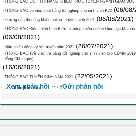
THÔNG BÁO LỊCH THI NĂNG KHIẾU TRỰC TUYẾN NGÀNH GIÁO DỤC
(06/08/
THÔNG BÁO về việc phát bằng tốt nghiệp cho sinh viên K22
(06/08/2021)
Hướng dẫn thi năng khiếu online - Tuyển sinh 2021
THÔNG BÁO Điều chỉnh hình thức thi năng khiếu ngành Giáo dục Mầm non
(06/08/2021)
(26/07/2021)
Mẫu phiếu đăng ký xét tuyển năm 2021
THÔNG BÁO (Về việc trả bằng tốt nghiệp cho sinh viên lớp CĐMN 201
đẳng Chính quy)
(16/06/2021)
(22/05/2021)
THÔNG BÁO TUYỂN SINH NĂM 2021
Xem phản hồi
--
Gửi phản hồi
kiến bạn đọc