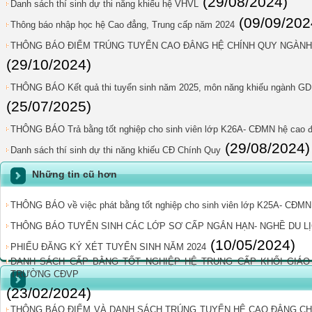
(29/08/2024)
Danh sách thí sinh dự thi năng khiếu hệ VHVL
(09/09/202
Thông báo nhập học hệ Cao đẳng, Trung cấp năm 2024
THÔNG BÁO ĐIỂM TRÚNG TUYỂN CAO ĐẲNG HỆ CHÍNH QUY NGÀNH G
(29/10/2024)
THÔNG BÁO Kết quả thi tuyển sinh năm 2025, môn năng khiếu ngành G
(25/07/2025)
THÔNG BÁO Trả bằng tốt nghiệp cho sinh viên lớp K26A- CĐMN hệ cao 
(29/08/2024)
Danh sách thí sinh dự thi năng khiếu CĐ Chính Quy
Những tin cũ hơn
THÔNG BÁO về việc phát bằng tốt nghiệp cho sinh viên lớp K25A- CĐMN
THÔNG BÁO TUYỂN SINH CÁC LỚP SƠ CẤP NGẮN HẠN- NGHỀ DU LỊ
(10/05/2024)
PHIẾU ĐĂNG KÝ XÉT TUYỂN SINH NĂM 2024
DANH SÁCH CẤP BẰNG TỐT NGHIỆP HỆ TRUNG CẤP KHỐI GIÁO 
TRƯỜNG CĐVP
(23/02/2024)
THÔNG BÁO ĐIỂM VÀ DANH SÁCH TRÚNG TUYỂN HỆ CAO ĐẲNG C