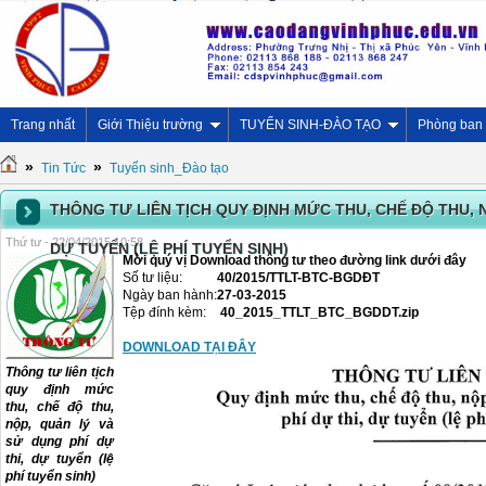
Trang nhất
Giới Thiệu trường
TUYỂN SINH-ĐÀO TẠO
Phòng ban
»
»
Tin Tức
Tuyển sinh_Đào tạo
THÔNG TƯ LIÊN TỊCH QUY ĐỊNH MỨC THU, CHẾ ĐỘ THU, N
Thứ tư - 22/04/2015 10:58
DỰ TUYỂN (LỆ PHÍ TUYỂN SINH)
Mời quý vị Download thông tư theo đường link dưới đây
Số tư liệu:
40/2015/TTLT-BTC-BGDĐT
Ngày ban hành:
27-03-2015
Tệp đính kèm:
40_2015_TTLT_BTC_BGDDT.zip
DOWNLOAD TẠI ĐÂY
Thông tư liên tịch
quy định mức
thu, chế độ thu,
nộp, quản lý và
sử dụng phí dự
thi, dự tuyển (lệ
phí tuyển sinh)