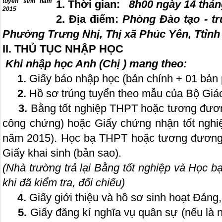
tuyển sinh năm
1. Thời gian:
8h00 ngày 14 thán
2015
2. Địa điểm:
Phòng Đào tạo - t
Phường Trưng Nhị, Thị xã Phúc Yên, Ttỉnh
II. THỦ TỤC NHẬP HỌC
Khi nhập học Anh (Chị ) mang theo:
1.
Giấy báo nhập học (bản chính + 01 bản 
2.
Hồ sơ trúng tuyển theo mẫu của Bộ Giáo
3.
Bằng tốt nghiệp THPT hoặc tương đươn
công chứng) hoặc Giấy chứng nhận tốt nghiệp
năm 2015). Học bạ THPT hoặc tương đương 
Giấy khai sinh (bản sao).
(Nhà trường trả lại Bằng tốt nghiệp và Học b
khi đã kiểm tra, đối chiếu)
4.
Giấy giới thiệu và hồ sơ sinh hoạt Đảng,
5.
Giấy đăng kí nghĩa vụ quân sự (nếu là