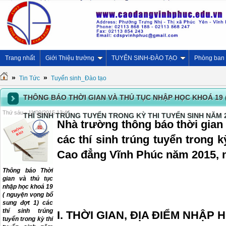
Trang nhất
Giới Thiệu trường
TUYỂN SINH-ĐÀO TẠO
Phòng ban
»
»
Tin Tức
Tuyển sinh_Đào tạo
THÔNG BÁO THỜI GIAN VÀ THỦ TỤC NHẬP HỌC KHOÁ 19 
Thứ sáu - 11/09/2015 13:46
THÍ SINH TRÚNG TUYỂN TRONG KỲ THI TUYỂN SINH NĂM 
Nhà trường thông báo thời gian 
các thí sinh trúng tuyển trong k
Cao đẳng Vĩnh Phúc năm 2015, 
Thông báo Thời
gian và thủ tục
nhập học khoá 19
( nguyện vọng bổ
sung đợt 1) các
thí sinh trúng
I. THỜI GIAN, ĐỊA ĐIỂM NHẬP 
tuyển trong kỳ thi