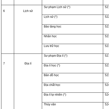
Sư phạm Lịch sử (*)
52
6
Lịch sử
Lịch sử (*)
52
Bảo tàng học
52
Nhân học
52
Lưu trữ học
52
Sư phạm Địa lí (*)
52
7
Địa lí
Địa lí học (*)
52
Bản đồ học
52
Địa chất học
52
Địa lí tự nhiên (*)
52
Thủy văn
52