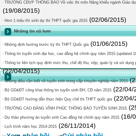
TRƯỜNG CĐVP THÔNG BÁO Về việc thi môn Năng khiếu ngành Giáo dụ
(19/08/2015)
(02/06/2015)
Hơn 1 triệu thí sinh dự thi THPT quốc gia 2015
Những tin cũ hơn
(01/06/2015)
Những định hướng trước kỳ thi THPT Quốc gia
Thông tin tuyển sinh đại học, cao đẳng hệ chính quy năm 2015 (updated 1
Thông tư liên tịch quy định mức thu, chế độ thu, nộp, quản lý và sử dụng p
(22/04/2015)
(2
Những điều cần biết về tuyển sinh trung cấp chuyên nghiệp năm 2015
(22/04/
Bộ GD&ĐT công khai thông tin tuyển sinh ĐH, CĐ năm 2015
(22/04/
Bộ GD&ĐT hướng dẫn thực hiện Quy chế thi THPT quốc gia
(2
TRƯỜNG CAO ĐẲNG VĨNH PHÚC THÔNG BÁO TUYỂN SINH 2015
(16/
Dự thảo phương án tuyển sinh Cao đẳng hệ chính quy năm 2015
(26/11/2014)
Lịch trình năm học 2014-2015
Xem phản hồi
--
Gửi phản hồi