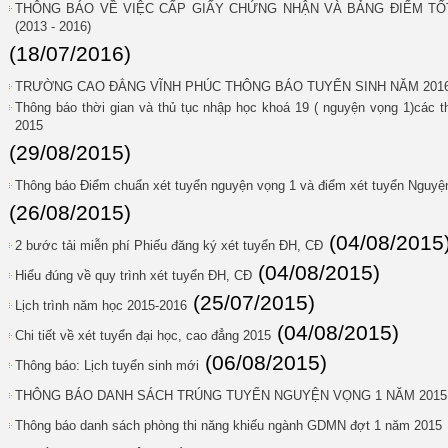
THÔNG BÁO VỀ VIỆC CẤP GIẤY CHỨNG NHẬN VÀ BẢNG ĐIỂM TỐT
(2013 - 2016)
(18/07/2016)
TRƯỜNG CAO ĐẲNG VĨNH PHÚC THÔNG BÁO TUYỂN SINH NĂM 201
Thông báo thời gian và thủ tục nhập học khoá 19 ( nguyện vọng 1)các thí
2015
(29/08/2015)
Thông báo Điểm chuẩn xét tuyển nguyện vọng 1 và điểm xét tuyển Nguy
(26/08/2015)
(04/08/2015
2 bước tải miễn phí Phiếu đăng ký xét tuyển ĐH, CĐ
(04/08/2015)
Hiểu đúng về quy trình xét tuyển ĐH, CĐ
(25/07/2015)
Lịch trình năm học 2015-2016
(04/08/2015)
Chi tiết về xét tuyển đại học, cao đẳng 2015
(06/08/2015)
Thông báo: Lịch tuyển sinh mới
THÔNG BÁO DANH SÁCH TRÚNG TUYỂN NGUYỆN VỌNG 1 NĂM 2015
Thông báo danh sách phòng thi năng khiếu ngành GDMN đợt 1 năm 2015