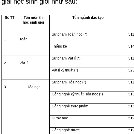
giải học sinh giỏi như sau:
Tên môn thi
Tên ngành đào tạo
Số TT
học sinh giỏi
Sư phạm Toán học (*)
51
1
Toán
Thống kê
51
Sư phạm Vật lí (*)
51
2
Vật lí
Vật lí kỹ thuật (*)
52
Sư phạm Hóa học (*)
51
3
Hóa học
Công nghệ kỹ thuật Hóa học (*)
51
Công nghệ thực phẩm
51
Dược học
51
Công nghệ dược
51