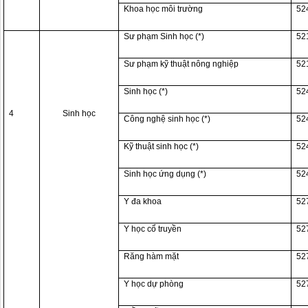
Khoa học môi trường
52
Sư phạm Sinh học (*)
52
Sư phạm kỹ thuật nông nghiệp
52
Sinh học (*)
52
4
Sinh học
Công nghệ sinh học (*)
52
Kỹ thuật sinh học (*)
52
Sinh học ứng dụng (*)
52
Y đa khoa
52
Y học cổ truyền
52
Răng hàm mặt
52
Y học dự phòng
52