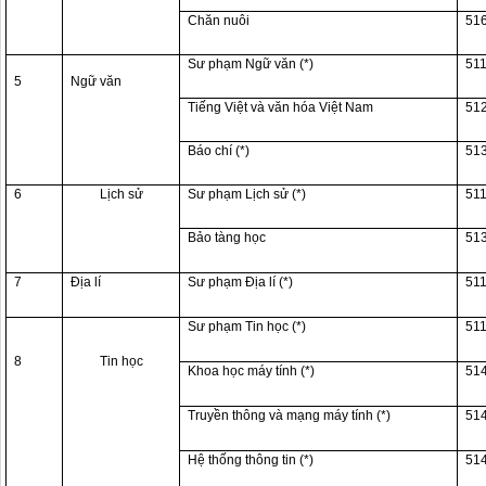
Chăn nuôi
51
Sư phạm Ngữ văn (*)
51
5
Ngữ văn
Tiếng Việt và văn hóa Việt Nam
51
Báo chí (*)
51
6
Lịch sử
Sư phạm Lịch sử (*)
51
Bảo tàng học
51
7
Địa lí
Sư phạm Địa lí (*)
51
Sư phạm Tin học (*)
51
8
Tin học
Khoa học máy tính (*)
51
Truyền thông và mạng máy tính (*)
51
Hệ thống thông tin (*)
51