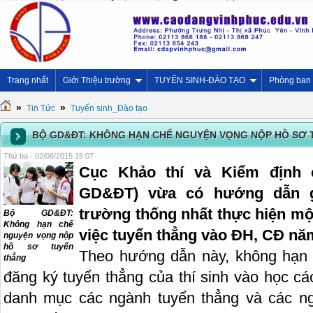
Trang nhất
Giới Thiệu trường
TUYỂN SINH-ĐÀO TẠO
Phòng ban
»
»
Tin Tức
Tuyển sinh_Đào tạo
BỘ GD&ĐT: KHÔNG HẠN CHẾ NGUYỆN VỌNG NỘP HỒ SƠ 
Thứ ba - 02/06/2015 15:07
Cục Khảo thí và Kiểm định 
GD&ĐT) vừa có hướng dẫn 
trường thống nhất thực hiện mộ
Bộ GD&ĐT:
Không hạn chế
việc tuyển thẳng vào ĐH, CĐ nă
nguyện vọng nộp
hồ sơ tuyển
Theo hướng dẫn này, không hạn
thẳng
đăng ký tuyển thẳng của thí sinh vào học c
danh mục các ngành tuyển thẳng và các n