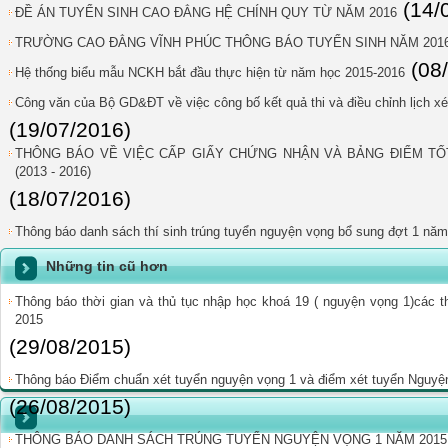
(14/
ĐỀ ÁN TUYỂN SINH CAO ĐẲNG HỆ CHÍNH QUY TỪ NĂM 2016
TRƯỜNG CAO ĐẲNG VĨNH PHÚC THÔNG BÁO TUYỂN SINH NĂM 201
(08
Hệ thống biểu mẫu NCKH bắt đầu thực hiện từ năm học 2015-2016
Công văn của Bộ GD&ĐT về việc công bố kết quả thi và điều chỉnh lịch x
(19/07/2016)
THÔNG BÁO VỀ VIỆC CẤP GIẤY CHỨNG NHẬN VÀ BẢNG ĐIỂM TỐT
(2013 - 2016)
(18/07/2016)
Thông báo danh sách thí sinh trúng tuyển nguyện vọng bổ sung đợt 1 nă
Những tin cũ hơn
Thông báo thời gian và thủ tục nhập học khoá 19 ( nguyện vọng 1)các thí
2015
(29/08/2015)
Thông báo Điểm chuẩn xét tuyển nguyện vọng 1 và điểm xét tuyển Nguy
(26/08/2015)
THÔNG BÁO DANH SÁCH TRÚNG TUYỂN NGUYỆN VỌNG 1 NĂM 2015