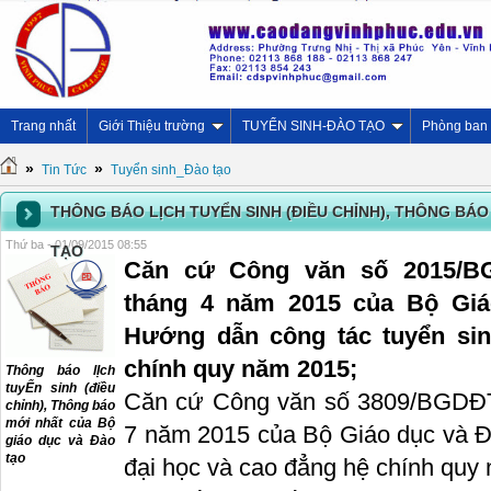
Trang nhất
Giới Thiệu trường
TUYỂN SINH-ĐÀO TẠO
Phòng ban
»
»
Tin Tức
Tuyển sinh_Đào tạo
THÔNG BÁO LỊCH TUYỂN SINH (ĐIỀU CHỈNH), THÔNG BÁ
Thứ ba - 01/09/2015 08:55
TẠO
Căn cứ Công văn số 2015/
tháng 4 năm 2015 của Bộ Giá
Hướng dẫn công tác tuyển sin
chính quy năm 2015;
Thông báo lỊch
tuyỂn sinh (điều
Căn cứ Công văn số 3809/BGDĐ
chỉnh), Thông báo
mới nhất của Bộ
7 năm 2015 của Bộ Giáo dục và Đà
giáo dục và Đào
tạo
đại học và cao đẳng hệ chính quy