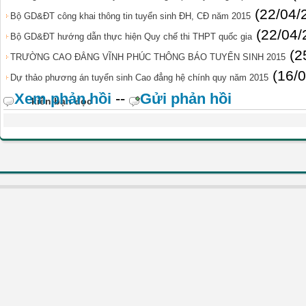
(22/04/
Bộ GD&ĐT công khai thông tin tuyển sinh ĐH, CĐ năm 2015
(22/04/
Bộ GD&ĐT hướng dẫn thực hiện Quy chế thi THPT quốc gia
(2
TRƯỜNG CAO ĐẲNG VĨNH PHÚC THÔNG BÁO TUYỂN SINH 2015
(16/
Dự thảo phương án tuyển sinh Cao đẳng hệ chính quy năm 2015
Xem phản hồi
--
Gửi phản hồi
kiến bạn đọc