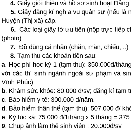
4.
Giấy giới thiệu và hồ sơ sinh hoạt Đảng,
5.
Giấy đăng kí nghĩa vụ quân sự (nếu là
Huyện (Thị xã) cấp.
6.
Các loại giấy tờ ưu tiên (nộp trực tiế
(photo).
7.
Đồ dùng cá nhân (chăn, màn, chiếu,...)
8.
Tạm thu các khoản tiền sau:
a
. Học phí học kỳ 1 (tạm thu): 350.000đ/tháng
với các thí sinh ngành ngoài sư phạm và sin
Vĩnh Phúc).
b
. Khám sức khỏe: 80.000 đ/sv; đăng kí tạm tr
c
. Bảo hiểm y tế: 300.000 đ/năm.
d
. Bảo hiểm thân thể (tạm thu): 507.000 đ/ kh
e
. Ký túc xá: 75.000 đ/1tháng x 5 tháng = 375
9
. Chụp ảnh làm thẻ sinh viên : 20.000đ/sv.