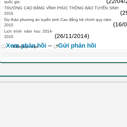
(22/04/
quốc gia
TRƯỜNG CAO ĐẲNG VĨNH PHÚC THÔNG BÁO TUYỂN SINH
(2
2015
Dự thảo phương án tuyển sinh Cao đẳng hệ chính quy năm
(16/
2015
Lịch trình năm học 2014-
(26/11/2014)
2015
Xem phản hồi
--
Gửi phản hồi
kiến bạn đọc