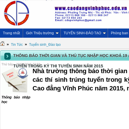
Trang nhất
Giới Thiệu trường
TUYỂN SINH-ĐÀO TẠO
Phòng ban
»
»
Tin Tức
Tuyển sinh_Đào tạo
THÔNG BÁO THỜI GIAN VÀ THỦ TỤC NHẬP HỌC KHOÁ 19 
Thứ bảy - 29/08/2015 22:59
TUYỂN TRONG KỲ THI TUYỂN SINH NĂM 2015
Nhà trường thông báo thời gian 
các thí sinh trúng tuyển trong k
Cao đẳng Vĩnh Phúc năm 2015, 
Thông báo nhập
học