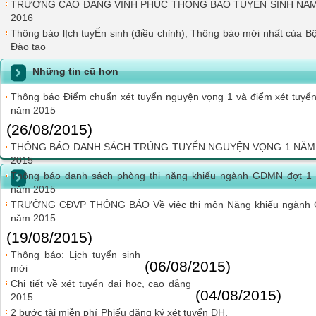
TRƯỜNG CAO ĐẲNG VĨNH PHÚC THÔNG BÁO TUYỂN SINH NĂ
2016
Thông báo lỊch tuyỂn sinh (điều chỉnh), Thông báo mới nhất của B
Đào tạo
Những tin cũ hơn
Thông báo Điểm chuẩn xét tuyển nguyện vọng 1 và điểm xét tuyể
năm 2015
(26/08/2015)
THÔNG BÁO DANH SÁCH TRÚNG TUYỂN NGUYỆN VỌNG 1 NĂM
2015
Thông báo danh sách phòng thi năng khiếu ngành GDMN đợt 1
năm 2015
TRƯỜNG CĐVP THÔNG BÁO Về việc thi môn Năng khiếu ngành G
năm 2015
(19/08/2015)
Thông báo: Lịch tuyển sinh
(06/08/2015)
mới
Chi tiết về xét tuyển đại học, cao đẳng
(04/08/2015)
2015
2 bước tải miễn phí Phiếu đăng ký xét tuyển ĐH,