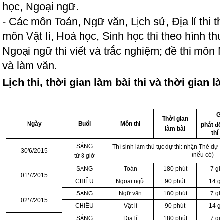
học, Ngoại ngữ.
- Các môn Toán, Ngữ văn, Lịch sử, Địa lí thi t
môn Vật lí, Hoá học, Sinh học thi theo hình t
Ngoại ngữ thi viết và trắc nghiệm; đề thi môn
và làm văn.
Lịch thi, thời gian làm bài thi và thời gian 
G
Thời gian
Ngày
Buổi
Môn thi
phát đề
làm bài
thí
SÁNG
Thí sinh làm thủ tục dự thi: nhận Thẻ dự 
30/6/2015
(nếu có)
từ 8 giờ
SÁNG
Toán
180 phút
7 g
01/7/2015
CHIỀU
Ngoại ngữ
90 phút
14 g
SÁNG
Ngữ văn
180 phút
7 g
02/7/2015
CHIỀU
Vật lí
90 phút
14 g
SÁNG
Địa lí
180 phút
7 g