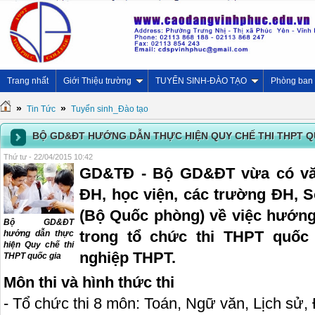
Trang nhất
Giới Thiệu trường
TUYỂN SINH-ĐÀO TẠO
Phòng ban
»
»
Tin Tức
Tuyển sinh_Đào tạo
BỘ GD&ĐT HƯỚNG DẪN THỰC HIỆN QUY CHẾ THI THPT Q
Thứ tư - 22/04/2015 10:42
GD&TĐ - Bộ GD&ĐT vừa có vă
ĐH, học viện, các trường ĐH,
(Bộ Quốc phòng) về việc hướng
Bộ GD&ĐT
trong tổ chức thi THPT quốc 
hướng dẫn thực
hiện Quy chế thi
nghiệp THPT.
THPT quốc gia
Môn thi và hình thức thi
- Tổ chức thi 8 môn: Toán, Ngữ văn, Lịch sử, Đ