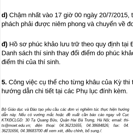
d)
Chậm nhất vào 17 giờ 00 ngày 20/7/2015, tấ
phách phải được niêm phong và chuyển về đơn 
đ)
Hồ sơ phúc khảo lưu trữ theo quy định tại 
Danh sách thí sinh thay đổi điểm do phúc khả
điểm thi của thí sinh.
5.
Công việc cụ thể cho từng khâu của Kỳ thi 
hướng dẫn chi tiết tại các Phụ lục đính kèm.
Bộ Giáo dục và Đào tạo yêu cầu các đơn vị nghiêm túc thực hiện hướng
dẫn này. Nếu có vướng mắc hoặc đề xuất cần báo cáo ngay về Cục
KTKĐCLGD: 30 Tạ Quang Bửu, Quận Hai Bà Trưng, Hà Nội; email: thi-
ts@moet.edu.vn; điện thoại: 04.36231655, 04.38684826; fax: 04.
36231656, 04.38683700 để xem xét, điều chỉnh, bổ sung./.