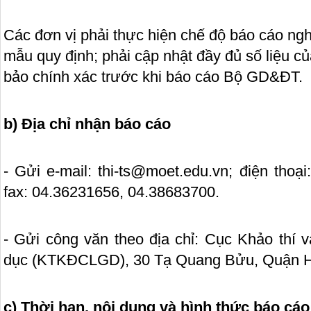
Các đơn vị phải thực hiện chế độ báo cáo nghi
mẫu quy định; phải cập nhật đầy đủ số liệu củ
bảo chính xác trước khi báo cáo Bộ GD&ĐT.
b) Địa chỉ nhận báo cáo
- Gửi e-mail: thi-ts@moet.edu.vn; điện thoạ
fax: 04.36231656, 04.38683700.
- Gửi công văn theo địa chỉ: Cục Khảo thí 
dục (KTKĐCLGD), 30 Tạ Quang Bửu, Quận Ha
c) Thời hạn, nội dung và hình thức báo cáo