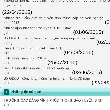
Thông tư liên tịch quy định mức thu, chế độ thu, nộp, quản lý và s
tuyển sinh)
(22/04/2015)
Những điều cần biết về tuyển sinh trung cấp chuyên nghiệp
(2
năm 2015
Những định hướng trước kỳ thi THPT Quốc
(01/06/2015)
gia
Bộ GD&ĐT: Không hạn chế nguyện vọng nộp hồ sơ tuyển
(02/0
thẳng
Hiểu đúng về quy trình xét tuyển ĐH,
(04/08/2015)
CĐ
Lịch trình năm học 2015-
(25/07/2015)
2016
Hơn 1 triệu thí sinh dự thi THPT quốc gia
(02/06/2015)
2015
Bộ GD&ĐT công khai thông tin tuyển sinh ĐH, CĐ năm
(22/04/
2015
Những tin cũ hơn
TRƯỜNG CAO ĐẲNG VĨNH PHÚC THÔNG BÁO TUYỂN SINH
2015