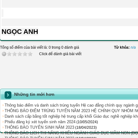
(Đã 
NGỌC ANH
Tổng số điểm của bài viết là: 0 trong 0 đánh giá
Từ khóa:
n/a
Click để đánh giá bài viết
Những tin mới hơn
Thông báo điểm và danh sách trúng tuyển Hệ cao đẳng chính quy ngành
THÔNG BÁO ĐIỂM TRÚNG TUYỂN NĂM 2023 HỆ CHÍNH QUY NHÓM 
Danh sách cấp bằng tốt nghiệp hệ trung cấp khối Giáo dục nghề nghiệp 
Phiếu đăng ký xét tuyển sinh năm 2024
(10/05/2024)
THÔNG BÁO TUYỂN SINH NĂM 2023
(18/04/2023)
THÔNG BÁO LỊCH THI NĂNG KHIẾU NGÀNH GIÁO DỤC MẦM NON (ĐỢ