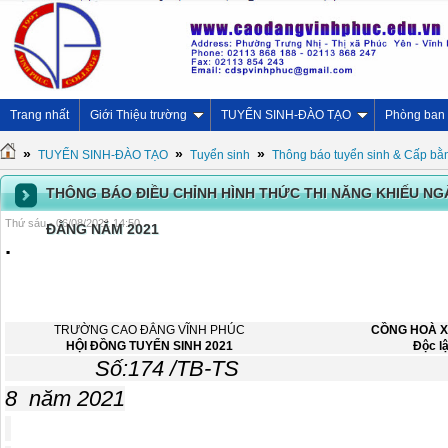
Trang nhất
Giới Thiệu trường
TUYỂN SINH-ĐÀO TẠO
Phòng ban
»
»
»
TUYỂN SINH-ĐÀO TẠO
Tuyển sinh
Thông báo tuyển sinh & Cấp bằ
THÔNG BÁO ĐIỀU CHỈNH HÌNH THỨC THI NĂNG KHIẾU N
Thứ sáu - 06/08/2021 14:50
ĐẲNG NĂM 2021
.
TRƯỜNG CAO ĐẲNG VĨNH PHÚC
CỒNG HOÀ X
HỘI ĐỒNG TUYỂN SINH 2021
Độc lậ
Số:174 /TB-TS Phúc Yê
8 năm 2021