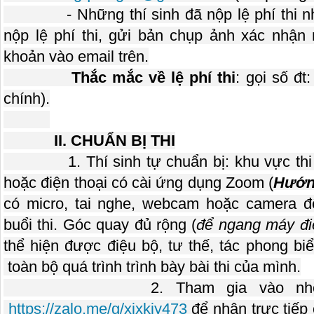
- Những thí sinh đã nộp lệ phí thi nh
nộp lệ phí thi, gửi bản chụp ảnh xác nhận 
khoản vào email trên.
Thắc mắc về lệ phí thi
: gọi số đt
chính).
II. CHUẨN BỊ THI
1. Thí sinh tự chuẩn bị: khu vực thi (ph
hoặc điện thoại có cài ứng dụng Zoom (
Hướng
có micro, tai nghe, webcam hoặc camera để 
buổi thi. Góc quay đủ rộng (
để ngang máy điệ
thể hiện được điệu bộ, tư thế, tác phong biểu
toàn bộ quá trình trình bày bài thi của mình.
2. Tham gia vào nh
https://zalo.me/g/xixkjy473
để nhận trực tiếp 