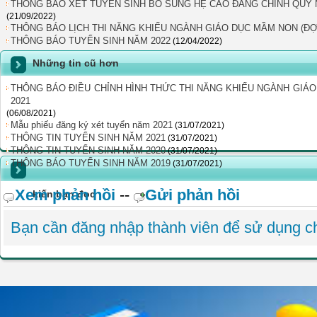
THÔNG BÁO XÉT TUYỂN SINH BỔ SUNG HỆ CAO ĐẲNG CHÍNH QUY 
(21/09/2022)
THÔNG BÁO LỊCH THI NĂNG KHIẾU NGÀNH GIÁO DỤC MẦM NON (ĐỢ
THÔNG BÁO TUYỂN SINH NĂM 2022
(12/04/2022)
Những tin cũ hơn
THÔNG BÁO ĐIỀU CHỈNH HÌNH THỨC THI NĂNG KHIẾU NGÀNH GIÁ
2021
(06/08/2021)
Mẫu phiếu đăng ký xét tuyển năm 2021
(31/07/2021)
THÔNG TIN TUYỂN SINH NĂM 2021
(31/07/2021)
THÔNG TIN TUYỂN SINH NĂM 2020
(31/07/2021)
THÔNG BÁO TUYỂN SINH NĂM 2019
(31/07/2021)
Xem phản hồi
--
Gửi phản hồi
kiến bạn đọc
Bạn cần đăng nhập thành viên để sử dụng 