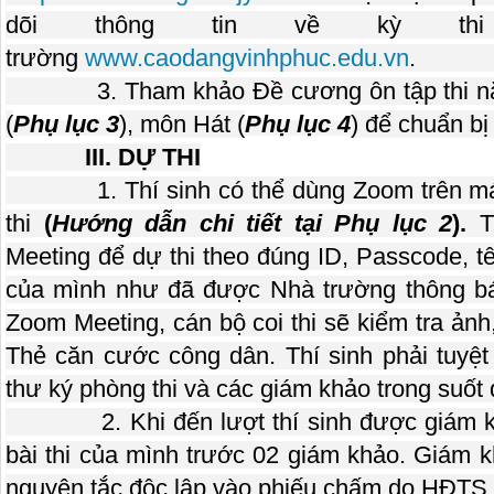
dõi thông tin về kỳ thi
trường
www.caodangvinhphuc.edu.vn
3. Tham khảo Đề cương ôn tập thi năn
(
Phụ lục 3
), môn Hát (
Phụ lục 4
) để chuẩn bị
III. DỰ THI
1. Thí sinh có thể dùng Zoom trên máy t
thi
(
Hướng dẫn chi tiết tại Phụ lục 2
).
T
Meeting để dự thi theo đúng ID, Passcode, tê
của mình như đã được Nhà trường thông b
Zoom Meeting, cán bộ coi thi sẽ kiểm tra 
Thẻ căn cước công dân. Thí sinh phải tuyệt
thư ký phòng thi và các giám khảo trong suốt q
2. Khi đến lượt thí sinh được giám khảo 
bài thi của mình trước 02 giám khảo. Giám 
nguyên tắc độc lập vào phiếu chấm do HĐTS