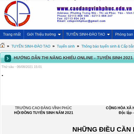
Trang nhất
Giới Thiệu trường
TUYỂN SINH-ĐÀO TẠO
Phòng ban
»
»
»
TUYỂN SINH-ĐÀO TẠO
Tuyển sinh
Thông báo tuyển sinh & Cấp bằ
HƯỚNG DẪN THI NĂNG KHIẾU ONLINE - TUYỂN SINH 2021
Thứ sáu - 06/08/2021 15:01
.
TRƯỜNG CAO ĐẲNG VĨNH PHÚC
CỘNG HÒA XÃ H
HỘI ĐỒNG TUYỂN SINH NĂM 2021
Độc lập 
NHỮNG ĐIỀU CẦN 