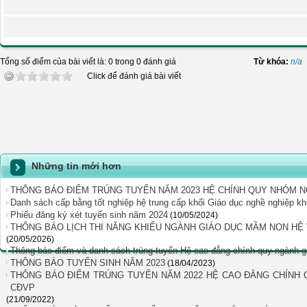
Tổng số điểm của bài viết là: 0 trong 0 đánh giá
Từ khóa:
n/a
Click để đánh giá bài viết
Những tin mới hơn
THÔNG BÁO ĐIỂM TRÚNG TUYỂN NĂM 2023 HỆ CHÍNH QUY NHÓM 
Danh sách cấp bằng tốt nghiệp hệ trung cấp khối Giáo dục nghề nghiệp 
Phiếu đăng ký xét tuyển sinh năm 2024
(10/05/2024)
THÔNG BÁO LỊCH THI NĂNG KHIẾU NGÀNH GIÁO DỤC MẦM NON HỆ V
(20/05/2026)
Thông báo điểm và danh sách trúng tuyển Hệ cao đẳng chính quy ngành
THÔNG BÁO TUYỂN SINH NĂM 2023
(18/04/2023)
THÔNG BÁO ĐIỂM TRÚNG TUYỂN NĂM 2022 HỆ CAO ĐẲNG CHÍNH
CĐVP
(21/09/2022)