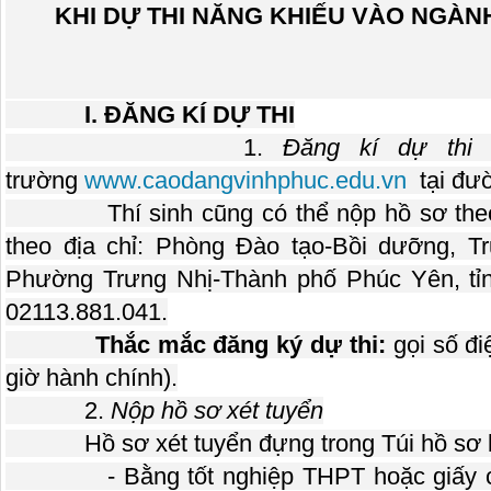
KHI DỰ THI NĂNG KHIẾU VÀO NGÀN
I. ĐĂNG KÍ DỰ THI
1.
Đăng kí dự thi
t
trường
www.caodangvinhphuc.edu.vn
tại đườ
Thí sinh cũng có thể nộp hồ sơ theo 
theo địa chỉ: Phòng Đào tạo-Bồi dưỡng, 
Phường Trưng Nhị-Thành phố Phúc Yên, tỉn
02113.881.041.
Thắc mắc đăng ký dự thi:
gọi số đi
giờ hành chính).
2.
Nộp hồ sơ xét tuyển
Hồ sơ xét tuyển đựng trong Túi hồ sơ 
- Bằng tốt nghiệp THPT hoặc giấy chứ