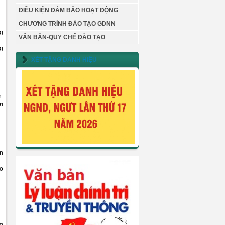
ĐIỀU KIỆN ĐẢM BẢO HOẠT ĐỘNG
CHƯƠNG TRÌNH ĐÀO TẠO GDNN
ng
VĂN BẢN-QUY CHẾ ĐÀO TẠO
ng
XÉT TẶNG DANH HIỆU
n.
ới
ển
eo