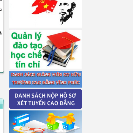
ểm
ng
hà