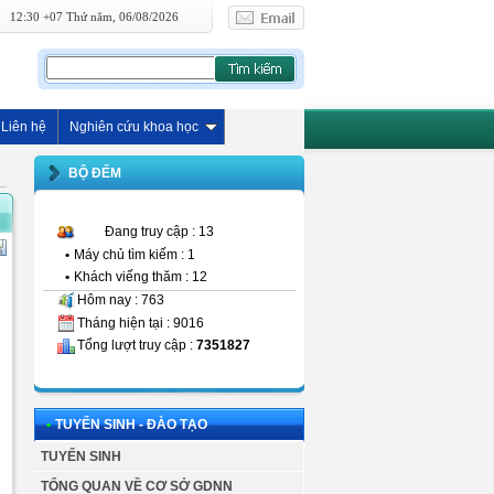
12:30 +07 Thứ năm, 06/08/2026
Liên hệ
Nghiên cứu khoa học
BỘ ĐẾM
Đang truy cập : 13
•
Máy chủ tìm kiếm : 1
•
Khách viếng thăm : 12
Hôm nay : 763
Tháng hiện tại : 9016
Tổng lượt truy cập :
7351827
•
TUYỂN SINH - ĐÀO TẠO
TUYỂN SINH
TỔNG QUAN VỀ CƠ SỞ GDNN