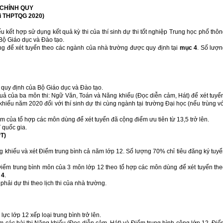
 CHÍNH QUY
hi THPTQG 2020)
ếu kết hợp sử dụng kết quả kỳ thi của thí sinh dự thi tốt nghiệp Trung học phổ thô
ộ Giáo dục và Đào tạo.
g để xét tuyển theo các ngành của nhà trường được quy định tại
mục 4
. Số lượ
y định của Bộ Giáo dục và Đào tạo.
của ba môn thi: Ngữ Văn, Toán và Năng khiếu (Đọc diễn cảm, Hát) để xét tuyể
iếu năm 2020 đối với thí sinh dự thi cùng ngành tại trường Đại học (nếu trùng v
ểm của tổ hợp các môn dùng để xét tuyển đã cộng điểm ưu tiên từ 13,5 trở lên.
 quốc gia.
T)
ng khiếu và xét Điểm trung bình cả năm lớp 12. Số lượng 70% chỉ tiêu đăng ký tuy
Điểm trung bình môn của 3 môn lớp 12 theo tổ hợp các môn dùng để xét tuyển th
 4
.
hải dự thi theo lịch thi của nhà trường.
ực lớp 12 xếp loại trung bình trở lên.