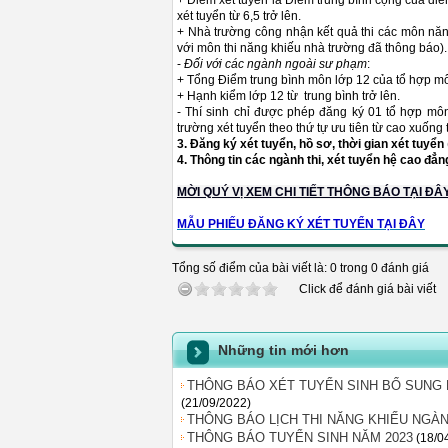
+ Điểm xét tuyển là Điểm trung bình cộng của điể
xét tuyển từ 6,5 trở lên.
+ Nhà trường công nhận kết quả thi các môn năng
với môn thi năng khiếu nhà trường đã thông báo).
-
Đối với các ngành ngoài sư phạm
:
+ Tổng Điểm trung bình môn lớp 12 của tổ hợp môn
+ Hạnh kiểm lớp 12 từ trung bình trở lên.
- Thí sinh chỉ được phép đăng ký 01 tổ hợp mô
trường xét tuyển theo thứ tự ưu tiên từ cao xuống
3.
Đăng ký xét tuyển, hồ sơ, thời gian xét tuyển
4. Thông tin các ngành thi, xét tuyển hệ cao đẳn
MỜI QUÝ VỊ XEM CHI TIẾT THÔNG BÁO TẠI ĐÂ
MẪU PHIẾU ĐĂNG KÝ XÉT TUYỂN TẠI ĐÂY
Tổng số điểm của bài viết là: 0 trong 0 đánh giá
Click để đánh giá bài viết
Những tin mới hơn
THÔNG BÁO XÉT TUYỂN SINH BỔ SUNG 
(21/09/2022)
THÔNG BÁO LỊCH THI NĂNG KHIẾU NGÀ
THÔNG BÁO TUYỂN SINH NĂM 2023
(18/0