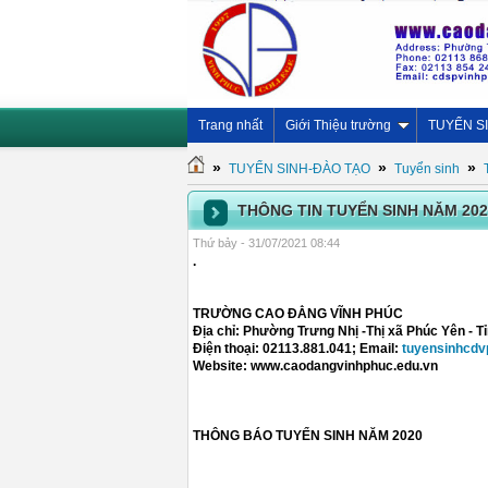
Trang nhất
Giới Thiệu trường
TUYỂN S
»
»
»
TUYỂN SINH-ĐÀO TẠO
Tuyển sinh
THÔNG TIN TUYỂN SINH NĂM 202
Thứ bảy - 31/07/2021 08:44
.
TRƯỜNG CAO ĐẲNG VĨNH PHÚC
Địa chỉ: Phường Trưng Nhị -Thị xã Phúc Yên - T
Điện thoại: 02113.881.041; Email:
tuyensinhcd
Website: www.caodangvinhphuc.edu.vn
THÔNG BÁO TUYỂN SINH NĂM 2020