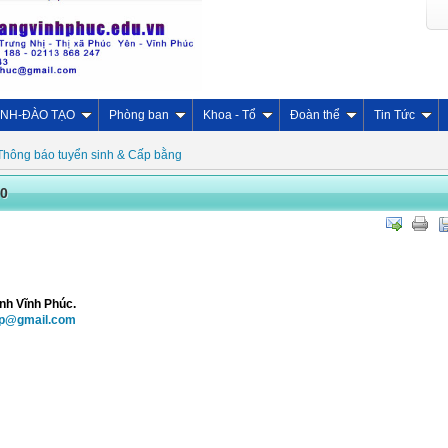
INH-ĐÀO TẠO
Phòng ban
Khoa - Tổ
Đoàn thể
Tin Tức
Thông báo tuyển sinh & Cấp bằng
0
ỉnh Vĩnh Phúc.
vp@gmail.com