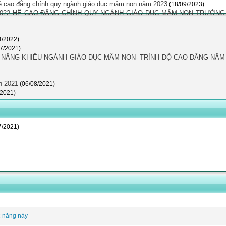
Hệ cao đẳng chính quy ngành giáo dục mầm non năm 2023
(18/09/2023)
022 HỆ CAO ĐẲNG CHÍNH QUY NGÀNH GIÁO DỤC MẦM NON TRƯỜNG
4/2022)
07/2021)
I NĂNG KHIẾU NGÀNH GIÁO DỤC MẦM NON- TRÌNH ĐỘ CAO ĐẲNG NĂM
h 2021
(06/08/2021)
/2021)
7/2021)
c năng này