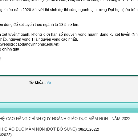
m các bài thi Năng khiếu (Đọc diễn cảm, Hát) và Điểm trung bình cộng lớp 12. Đi
 khiếu năm 2020 đối với thí sinh dự thi cùng ngành tại trường Đại học (nếu trù
 dùng để xét tuyển theo ngành từ 13.5 trở lên.
n xét tuyển/ngành, không giới hạn số nguyện vọng ngành đăng ký xét tuyển (N
 thấp, nguyện vọng 1 là nguyện vọng cao nhất).
(website:
caodangvinhphuc.edu.vn
)
g chính quy
Y
Từ khóa:
n/a
HỆ CAO ĐẲNG CHÍNH QUY NGÀNH GIÁO DỤC MẦM NON - NĂM 2022
NH GIÁO DỤC MẦM NON (ĐỢT BỔ SUNG)
(08/10/2022)
4/2023)