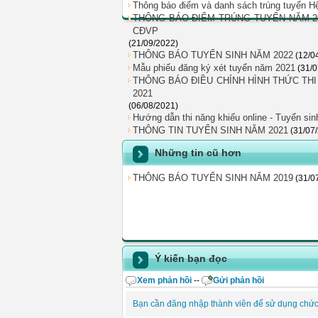
Thông báo điểm và danh sách trúng tuyển 
THÔNG BÁO ĐIỂM TRÚNG TUYỂN NĂM 2
CĐVP
(21/09/2022)
THÔNG BÁO TUYỂN SINH NĂM 2022
(12/0
Mẫu phiếu đăng ký xét tuyển năm 2021
(31/
THÔNG BÁO ĐIỀU CHỈNH HÌNH THỨC TH
2021
(06/08/2021)
Hướng dẫn thi năng khiếu online - Tuyển sin
THÔNG TIN TUYỂN SINH NĂM 2021
(31/07
Những tin cũ hơn
THÔNG BÁO TUYỂN SINH NĂM 2019
(31/0
Ý kiến bạn đọc
Xem phản hồi
--
Gửi phản hồi
Bạn cần đăng nhập thành viên để sử dụng chứ