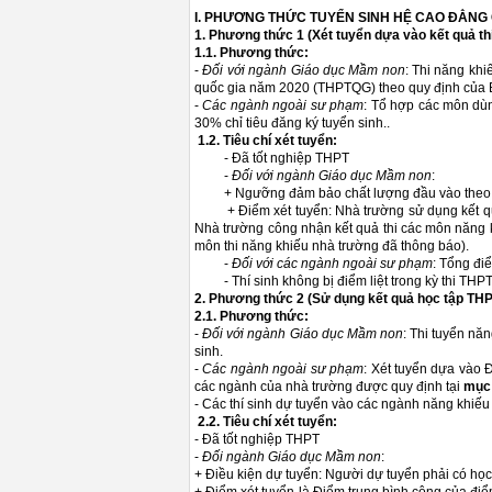
I. PHƯƠNG THỨC TUYỂN SINH HỆ CAO ĐẲNG
1.
Phương thức 1 (Xét tuyển dựa vào kết quả t
1.1. Phương thức
:
-
Đối với ngành Giáo dục Mầm non
: Thi năng khi
quốc gia năm 2020 (THPTQG) theo quy định của B
-
Các ngành ngoài sư phạm
: Tổ hợp các môn dùn
30% chỉ tiêu đăng ký tuyển sinh..
1.2. Tiêu chí xét tuyển:
- Đã tốt nghiệp THPT
-
Đối với ngành Giáo dục Mầm non
:
+ Ngưỡng đảm bảo chất lượng đầu vào theo qu
+ Điểm xét tuyển: Nhà trường sử dụng kết quả 
Nhà trường công nhận kết quả thi các môn năng kh
môn thi năng khiếu nhà trường đã thông báo).
-
Đối với các ngành ngoài sư phạm
: Tổng đi
- Thí sinh không bị điểm liệt trong kỳ thi THPT
2.
Phương thức 2 (Sử dụng kết quả học tập THP
2.1. Phương thức
:
-
Đối với ngành Giáo dục Mầm non
: Thi tuyển nă
sinh.
-
Các ngành ngoài sư phạm
: Xét tuyển dựa vào 
các ngành của nhà trường được quy định tại
mục
- Các thí sinh dự tuyển vào các ngành năng khiếu p
2.2. Tiêu chí xét tuyển:
- Đã tốt nghiệp THPT
-
Đối ngành Giáo dục Mầm non
:
+ Điều kiện dự tuyển: Người dự tuyển phải có học l