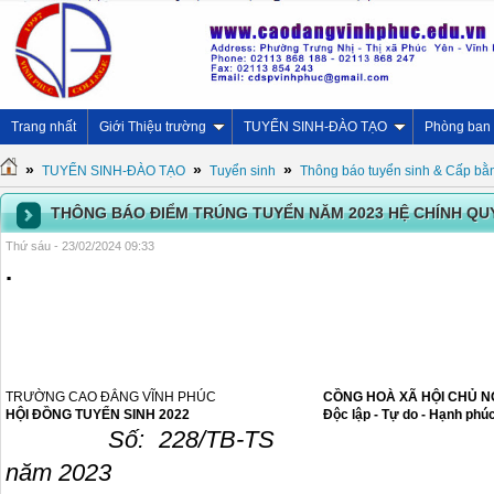
Trang nhất
Giới Thiệu trường
TUYỂN SINH-ĐÀO TẠO
Phòng ban
»
»
»
TUYỂN SINH-ĐÀO TẠO
Tuyển sinh
Thông báo tuyển sinh & Cấp bằ
THÔNG BÁO ĐIỂM TRÚNG TUYỂN NĂM 2023 HỆ CHÍNH Q
Thứ sáu - 23/02/2024 09:33
.
TRƯỜNG CAO ĐẲNG VĨNH PHÚC
CỒNG HOÀ XÃ HỘI CHỦ N
HỘI ĐỒNG TUYỂN SINH 2022
Độc lập - Tự do - Hạnh phú
Số: 228/TB-TS Phúc Yên,
năm 2023