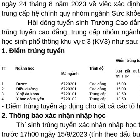
ngày 24 tháng 8 năm 2023 về việc xác định
trung cấp hệ chính quy nhóm ngành Sức khỏ
Hội đồng tuyển sinh Trường Cao đẳng 
trúng tuyển cao đẳng, trung cấp nhóm ngàn
học sinh phổ thông khu vực 3 (KV3) như sau:
1. Điểm trúng tuyển
Điểm trúng t
TT
Ngành học
Trình độ
Xét kết quả
Mã ngành
thi THPT
1
Dược
6720201
Cao đẳng
15.00
2
Điều dưỡng
6720301
Cao đẳng
15.00
3
Y sỹ đa khoa
5720101
Trung cấp
13.50
4
Y học cổ truyền
5720102
Trung cấp
13.50
- Điểm trúng tuyển áp dụng cho tất cả các tổ
2. Thông báo xác nhận nhập học
Thí sinh trúng tuyển xác nhận nhập học t
trước 17h00 ngày 15/9/2023 (tính theo dấu bư