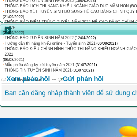
THÔNG BÁO TUYỂN SINH NĂM 2023
(18/04/2023)
THÔNG BÁO LỊCH THI NĂNG KHIẾU NGÀNH GIÁO DỤC MẦM NON (ĐỢ
THÔNG BÁO XÉT TUYỂN SINH BỔ SUNG HỆ CAO ĐẲNG CHÍNH QUY 
(21/09/2022)
THÔNG BÁO ĐIỂM TRÚNG TUYỂN NĂM 2022 HỆ CAO ĐẲNG CHÍNH
CĐVP
(21/09/2022)
THÔNG BÁO TUYỂN SINH NĂM 2022
(12/04/2022)
Hướng dẫn thi năng khiếu online - Tuyển sinh 2021
(06/08/2021)
THÔNG BÁO ĐIỀU CHỈNH HÌNH THỨC THI NĂNG KHIẾU NGÀNH GIÁ
2021
(06/08/2021)
Mẫu phiếu đăng ký xét tuyển năm 2021
(31/07/2021)
THÔNG TIN TUYỂN SINH NĂM 2021
(31/07/2021)
Xem phản hồi
--
Gửi phản hồi
kiến bạn đọc
Bạn cần đăng nhập thành viên để sử dụng 