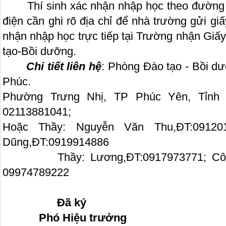
Thí sinh xác nhận nhập học theo đường 
điện cần ghi rõ địa chỉ để nhà trường gửi gi
nhận nhập học trực tiếp tại Trường nhận Giấ
tạo-Bồi dưỡng.
Chi tiết liên hệ
: Phòng Đào tạo - Bồi d
Phúc.
Phường Trưng Nhị, TP Phúc Yên, Tỉnh V
02113881041;
Hoặc Thầy: Nguyễn Văn Thu,ĐT:091201
Dũng,ĐT:0919914886
Thầy: Lương,ĐT:0917973771; Cô: P
09974789222
Đã ký
Phó Hiệu trưởng